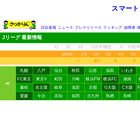
スマート
試合速報
ニュース
プレスリリース
ランキング
故障者
Jリーグ 最新情報
J1
J2
J3
J1百年構想
J2・J3百
2026年
1月
2月
3月
4月
5月
＜
8/7
8
9
札幌
八戸
仙台
秋田
山形
福島
いわき
FC東京
東京V
町田
川崎
横浜FM
横浜FC
湘南
≪
藤枝
名古屋
岐阜
滋賀
京都
G大阪
C大阪
愛媛
今治
高知
福岡
北九州
鳥栖
長崎