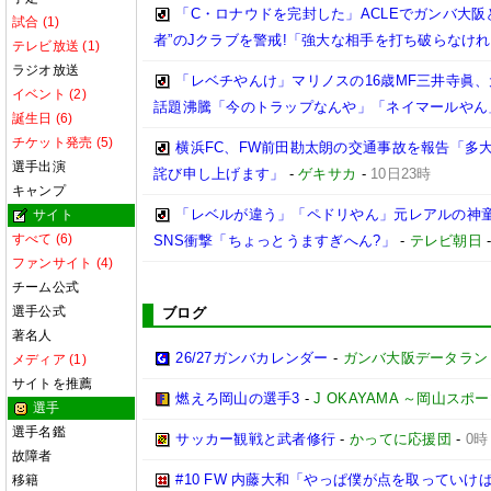
「C・ロナウドを完封した」ACLEでガンバ大阪と
試合 (1)
者”のJクラブを警戒!「強大な相手を打ち破らなけ
テレビ放送 (1)
ラジオ放送
「レベチやんけ」マリノスの16歳MF三井寺眞、
イベント (2)
話題沸騰「今のトラップなんや」「ネイマールやん
誕生日 (6)
チケット発売 (5)
横浜FC、FW前田勘太朗の交通事故を報告「多
選手出演
詫び申し上げます」
-
ゲキサカ
-
10日23時
キャンプ
「レベルが違う」「ペドリやん」元レアルの神童
サイト
すべて (6)
SNS衝撃「ちょっとうますぎへん?」
-
テレビ朝日
ファンサイト (4)
チーム公式
選手公式
ブログ
著名人
26/27ガンバカレンダー
-
ガンバ大阪データランド(GA
メディア (1)
サイトを推薦
燃えろ岡山の選手3
-
J OKAYAMA ～岡山ス
選手
選手名鑑
サッカー観戦と武者修行
-
かってに応援団
-
0時
故障者
#10 FW 内藤大和「やっぱ僕が点を取っていけば
移籍