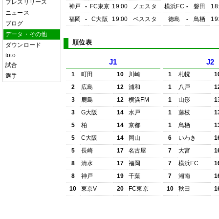
プレスリリース
神戸
-
FC東京
19:00
ノエスタ
横浜FC
-
磐田
18
ニュース
福岡
-
C大阪
19:00
ベススタ
徳島
-
鳥栖
19
ブログ
データ・その他
順位表
ダウンロード
toto
J1
J2
試合
1
町田
10
川崎
1
札幌
1
選手
2
広島
12
浦和
1
八戸
1
3
鹿島
12
横浜FM
1
山形
1
3
G大阪
14
水戸
1
藤枝
1
5
柏
14
京都
1
鳥栖
1
5
C大阪
14
岡山
6
いわき
1
5
長崎
17
名古屋
7
大宮
1
8
清水
17
福岡
7
横浜FC
1
8
神戸
19
千葉
7
湘南
1
10
東京V
20
FC東京
10
秋田
1