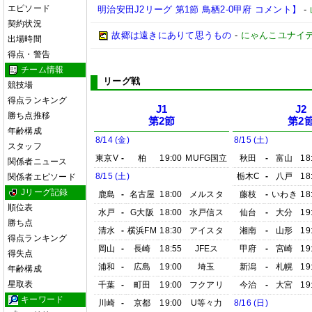
エピソード
明治安田J2リーグ 第1節 鳥栖2-0甲府 コメント】
-
契約状況
故郷は遠きにありて思うもの
-
にゃんこユナイ
出場時間
得点・警告
チーム情報
リーグ戦
競技場
得点ランキング
J1
J2
勝ち点推移
第2節
第2
年齢構成
8/14 (金)
8/15 (土)
スタッフ
東京V
-
柏
19:00
MUFG国立
秋田
-
富山
18
関係者ニュース
8/15 (土)
栃木C
-
八戸
18
関係者エピソード
Jリーグ記録
鹿島
-
名古屋
18:00
メルスタ
藤枝
-
いわき
18
順位表
水戸
-
G大阪
18:00
水戸信ス
仙台
-
大分
19
勝ち点
清水
-
横浜FM
18:30
アイスタ
湘南
-
山形
19
得点ランキング
岡山
-
長崎
18:55
JFEス
甲府
-
宮崎
19
得失点
浦和
-
広島
19:00
埼玉
新潟
-
札幌
19
年齢構成
星取表
千葉
-
町田
19:00
フクアリ
今治
-
大宮
19
キーワード
川崎
-
京都
19:00
U等々力
8/16 (日)