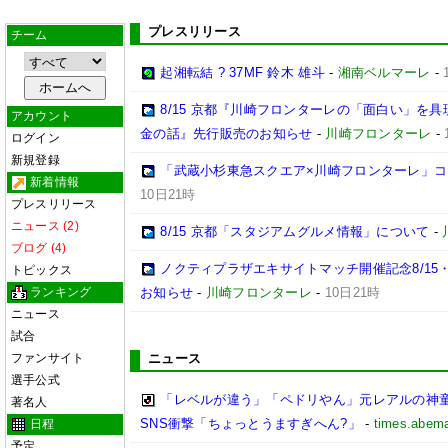
プレスリリース
チーム
起湘転結 ? 37MF 鈴木 雄斗
-
湘南ベルマーレ
-
8/15 京都『川崎フロンターレの「面白い」を
アカウント
金の話』先行販売のお知らせ
-
川崎フロンターレ
-
ログイン
新規登録
「武蔵小杉東急スクエア×川崎フロンターレ」
新着情報
10日21時
プレスリリース
ニュース (2)
8/15 京都「スタジアムグルメ情報」について
-
ブログ (4)
ノクティプラザエキサイトマッチ開催記念8/15
トピックス
ランキング
お知らせ
-
川崎フロンターレ
-
10日21時
ニュース
試合
ファンサイト
ニュース
選手公式
「レベルが違う」「ペドリやん」元レアルの神童
著名人
SNS衝撃「ちょっとうますぎへん?」
-
times.abema
日程
予定