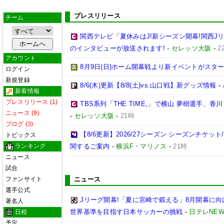
プレスリリース
チーム
関西テレビ「夏休みはJ!新シーズン開幕!関西J
のインタビューが放送されます!
-
セレッソ大阪
-
2
アカウント
8月9日(日)ホーム開幕戦より新イベントがスター
ログイン
新規登録
8/6(木)更新【8/8(土)vs.山口戦】新グッズ情報
-
新着情報
プレスリリース (1)
TBS系列「THE TIME,」で横山 夢樹選手、
ニュース (9)
-
セレッソ大阪
-
21時
ブログ (3)
【8/6更新】2026/27シーズン シーズンチケ
トピックス
ランキング
関するご案内
-
横浜F・マリノス
-
21時
ニュース
試合
ファンサイト
ニュース
選手公式
Jリーグ開幕!「夏に宮崎で鍛える」8月開幕に
著名人
世界基準を目指す日本サッカーの挑戦
-
日テレNEW
日程
予定