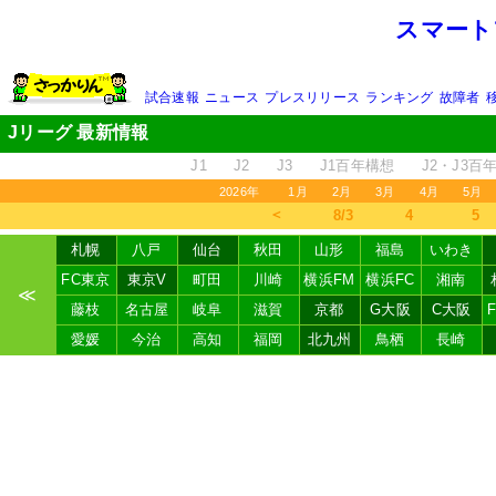
スマート
試合速報
ニュース
プレスリリース
ランキング
故障者
Jリーグ 最新情報
J1
J2
J3
J1百年構想
J2・J3百
2026年
1月
2月
3月
4月
5月
＜
8/3
4
5
札幌
八戸
仙台
秋田
山形
福島
いわき
FC東京
東京V
町田
川崎
横浜FM
横浜FC
湘南
≪
藤枝
名古屋
岐阜
滋賀
京都
G大阪
C大阪
愛媛
今治
高知
福岡
北九州
鳥栖
長崎