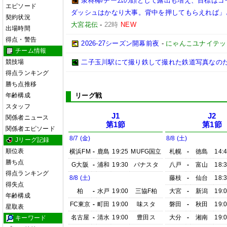
泉柊椰/チームの顔として露出も増え、目標はゴ
エピソード
ダッシュはかなり大事。背中を押してもらえれば」
契約状況
大宮花伝
-
22時
NEW
出場時間
得点・警告
2026‐27シーズン開幕前夜
-
にゃんこユナイテッ
チーム情報
競技場
二子玉川駅にて撮り鉄して撮れた鉄道写真なのだ!! (20
得点ランキング
勝ち点推移
年齢構成
リーグ戦
スタッフ
J1
J2
関係者ニュース
第1節
第1節
関係者エピソード
8/7 (金)
8/8 (土)
Jリーグ記録
順位表
横浜FM
-
鹿島
19:25
MUFG国立
札幌
-
徳島
14:
勝ち点
G大阪
-
浦和
19:30
パナスタ
八戸
-
富山
18:
得点ランキング
8/8 (土)
藤枝
-
仙台
18:
得失点
柏
-
水戸
19:00
三協F柏
大宮
-
新潟
19:
年齢構成
FC東京
-
町田
19:00
味スタ
磐田
-
秋田
19:
星取表
名古屋
-
清水
19:00
豊田ス
大分
-
湘南
19:
キーワード