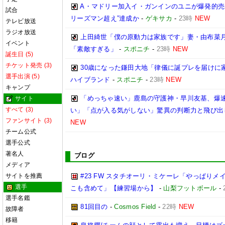
A・マドリー加入イ・ガンインのユニが爆発的売れ
試合
リーズマン超え”達成か
-
ゲキサカ
-
23時
NEW
テレビ放送
ラジオ放送
上田綺世「僕の原動力は家族です」妻・由布菜
イベント
「素敵すぎる」
-
スポニチ
-
23時
NEW
誕生日 (5)
チケット発売 (3)
30歳になった鎌田大地「律儀に誕プレを届けに
選手出演 (5)
ハイブランド
-
スポニチ
-
23時
NEW
キャンプ
「めっちゃ速い」鹿島の守護神・早川友基、爆速
サイト
すべて (3)
い」「点が入る気がしない」驚異の判断力と飛び出
ファンサイト (3)
NEW
チーム公式
選手公式
著名人
ブログ
メディア
サイトを推薦
#23 FW スタチオーリ・ミケーレ「やっぱり
選手
こも含めて」【練習場から】
-
山梨フットボール
-
選手名鑑
81回目の
-
Cosmos Field
-
22時
NEW
故障者
移籍