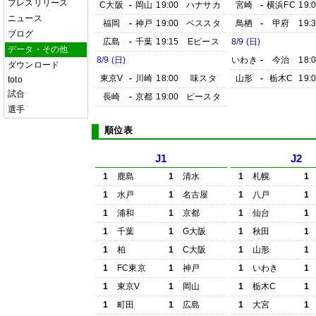
プレスリリース
C大阪
-
岡山
19:00
ハナサカ
宮崎
-
横浜FC
19:
ニュース
福岡
-
神戸
19:00
ベススタ
鳥栖
-
甲府
19:
ブログ
広島
-
千葉
19:15
Eピース
8/9 (日)
データ・その他
8/9 (日)
いわき
-
今治
18:
ダウンロード
東京V
-
川崎
18:00
味スタ
山形
-
栃木C
19:
toto
試合
長崎
-
京都
19:00
ピースタ
選手
順位表
J1
J2
1
鹿島
1
清水
1
札幌
1
1
水戸
1
名古屋
1
八戸
1
1
浦和
1
京都
1
仙台
1
1
千葉
1
G大阪
1
秋田
1
1
柏
1
C大阪
1
山形
1
1
FC東京
1
神戸
1
いわき
1
1
東京V
1
岡山
1
栃木C
1
1
町田
1
広島
1
大宮
1