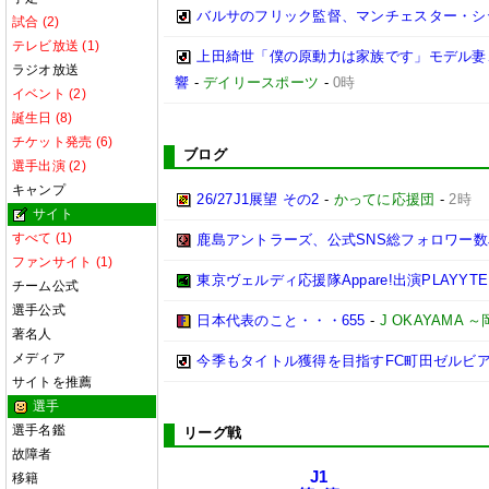
バルサのフリック監督、マンチェスター・シティ
試合 (2)
テレビ放送 (1)
上田綺世「僕の原動力は家族です」モデル妻
ラジオ放送
響
-
デイリースポーツ
-
0時
イベント (2)
誕生日 (8)
チケット発売 (6)
ブログ
選手出演 (2)
キャンプ
26/27J1展望 その2
-
かってに応援団
-
2時
サイト
すべて (1)
鹿島アントラーズ、公式SNS総フォロワー数
ファンサイト (1)
東京ヴェルディ応援隊Appare!出演PLAYYTE P
チーム公式
選手公式
日本代表のこと・・・655
-
J OKAYAMA
著名人
メディア
今季もタイトル獲得を目指すFC町田ゼルビ
サイトを推薦
選手
選手名鑑
リーグ戦
故障者
J1
移籍