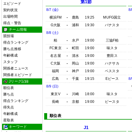
第1節
エピソード
8/7 (金)
8/
契約状況
出場時間
横浜FM
-
鹿島
19:25
MUFG国立
得点・警告
G大阪
-
浦和
19:30
パナスタ
チーム情報
8/8 (土)
競技場
柏
-
水戸
19:00
三協F柏
得点ランキング
FC東京
-
町田
19:00
味スタ
勝ち点推移
年齢構成
名古屋
-
清水
19:00
豊田ス
スタッフ
C大阪
-
岡山
19:00
ハナサカ
関係者ニュース
福岡
-
神戸
19:00
ベススタ
関係者エピソード
広島
-
千葉
19:15
Eピース
8/
Jリーグ記録
8/9 (日)
順位表
東京V
-
川崎
18:00
味スタ
勝ち点
得点ランキング
長崎
-
京都
19:00
ピースタ
得失点
年齢構成
順位表
星取表
キーワード
J1