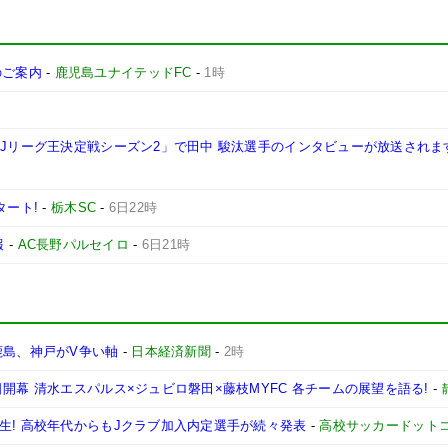
施のご案内
-
鹿児島ユナイテッドFC
-
1時
西Jリーグ王決定戦シーズン2」で田中 駿汰選手のインタビューが放送されま
タート!
-
栃木SC
-
6日22時
報
-
AC長野パルセイロ
-
6日21時
鹿島、神戸がV争い軸
-
日本経済新聞
-
2時
開幕 清水エスパルス×ジュビロ磐田×藤枝MYFC 各チームの展望を語る!
-
生! 高校年代からもJクラブ加入内定選手が続々発表
-
高校サッカードット