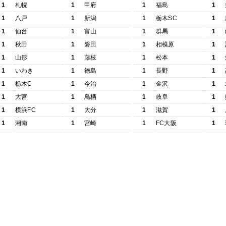
1
札幌
1
甲府
1
福島
1
1
八戸
1
新潟
1
栃木SC
1
1
仙台
1
富山
1
群馬
1
1
秋田
1
磐田
1
相模原
1
1
山形
1
藤枝
1
松本
1
1
いわき
1
徳島
1
長野
1
1
栃木C
1
今治
1
金沢
1
1
大宮
1
鳥栖
1
岐阜
1
1
横浜FC
1
大分
1
滋賀
1
1
湘南
1
宮崎
1
FC大阪
1