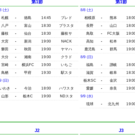
第1節
第1節
8 (土)
8/8 (土)
札幌
-
徳島
14:45
プレド
相模原
-
熊本
18:0
八戸
-
富山
18:30
プラスタ
長野
-
山口
18:0
藤枝
-
仙台
18:30
藤枝サ
鳥取
-
FC大阪
19:0
大宮
-
新潟
19:00
NACK
高知
-
松本
19:0
磐田
-
秋田
19:00
ヤマハ
鹿児島
-
群馬
19:0
大分
-
湘南
19:00
クラド
8/9 (日)
宮崎
-
横浜FC
19:00
いちご
福島
-
讃岐
18:0
鳥栖
-
甲府
19:30
駅スタ
滋賀
-
岐阜
18:3
9 (日)
栃木SC
-
金沢
19:0
いわき
-
今治
18:00
ハワスタ
愛媛
-
奈良
19:0
山形
-
栃木C
19:00
NDスタ
9/9 (水)
琉球
-
北九州
19:0
J2
J3