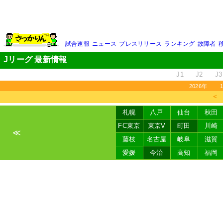
試合速報
ニュース
プレスリリース
ランキング
故障者
Jリーグ 最新情報
J1
J2
J3
2026年
＜
札幌
八戸
仙台
秋田
FC東京
東京V
町田
川崎
≪
藤枝
名古屋
岐阜
滋賀
愛媛
今治
高知
福岡