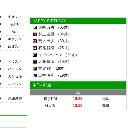
0
ギオンス
HAPPY BIRTHDAY !
0
長野U
大崎 玲央
（35才）
0
Axis
村上 昌謙
（34才）
0
ギケンス
荒木 隼人
（30才）
0
白波スタ
石尾 陸登
（25才）
イ ヨンジュン
（20才）
0
とうスタ
大藤 颯太
（19才）
古賀 竣
（19才）
0
ハトスタ
田中 希和
（19才）
0
カンセキ
0
ニンスタ
本日の試合
J1
0
沖縄県陸
横浜FM
19:25
鹿島
G大阪
19:30
浦和