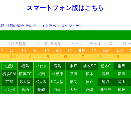
スマートフォン版はこちら
移籍
注目の試合
テレビ
toto
トラベル
スケジュール
J1百年構想
J2・J3百年構想
Jカップ
天皇杯
ACL
FI
8月
1月
2月
3月
4月
5月
6月
7月
9月
10月
11月
6
8/3
4
5
7
8
9
山形
福島
いわき
鹿島
水戸
栃木SC
栃木C
群馬
横浜FM
横浜FC
湘南
相模原
甲府
松本
長野
新潟
京都
G大阪
C大阪
FC大阪
奈良
神戸
鳥取
岡山
北九州
鳥栖
長崎
熊本
大分
宮崎
鹿児島
琉球