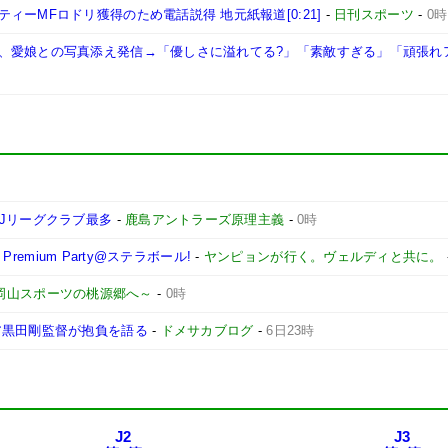
ーMFロドリ獲得のため電話説得 地元紙報道[0:21]
-
日刊スポーツ
-
0時
、愛娘との写真添え発信→「優しさに溢れてる?」「素敵すぎる」「頑張れ
Jリーグクラブ最多
-
鹿島アントラーズ原理主義
-
0時
remium Party@ステラボール!
-
ヤンピョンが行く。ヴェルディと共に。
 ～岡山スポーツの桃源郷へ～
-
0時
ア黒田剛監督が抱負を語る
-
ドメサカブログ
-
6日23時
J2
J3