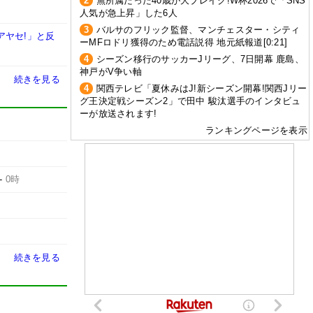
2
無所属だった40歳が大ブレイク!W杯2026で「SNS
人気が急上昇」した6人
3
バルサのフリック監督、マンチェスター・シティ
アヤセ!」と反
ーMFロドリ獲得のため電話説得 地元紙報道[0:21]
4
シーズン移行のサッカーJリーグ、7日開幕 鹿島、
神戸がV争い軸
続きを見る
4
関西テレビ「夏休みはJ!新シーズン開幕!関西Jリー
グ王決定戦シーズン2」で田中 駿汰選手のインタビュ
ーが放送されます!
ランキングページを表示
-
0時
続きを見る