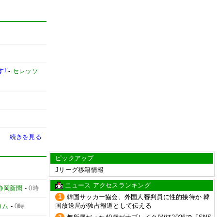
す!
-
セレッソ
続きを見る
ピックアップ
Jリーグ移籍情報
ニュース アクセスランキング
静岡新聞
-
0時
1
韓国サッカー協会、外国人審判員に性的接待か 韓
国放送局が独占報道として伝える
コム
-
0時