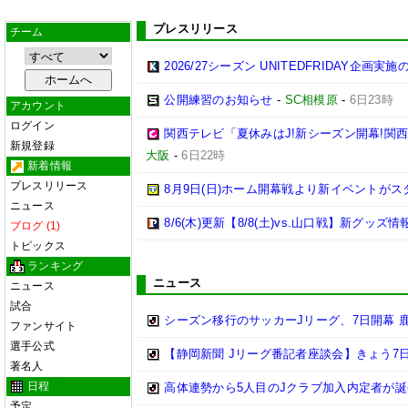
プレスリリース
チーム
2026/27シーズン UNITEDFRIDAY企画実
公開練習のお知らせ
-
SC相模原
-
6日23時
アカウント
ログイン
関西テレビ「夏休みはJ!新シーズン開幕!関
新規登録
大阪
-
6日22時
新着情報
プレスリリース
8月9日(日)ホーム開幕戦より新イベントがス
ニュース
8/6(木)更新【8/8(土)vs.山口戦】新グッズ情
ブログ (1)
トピックス
ランキング
ニュース
ニュース
試合
シーズン移行のサッカーJリーグ、7日開幕 
ファンサイト
選手公式
【静岡新聞 Jリーグ番記者座談会】きょう7日
著名人
日程
高体連勢から5人目のJクラブ加入内定者が誕
予定