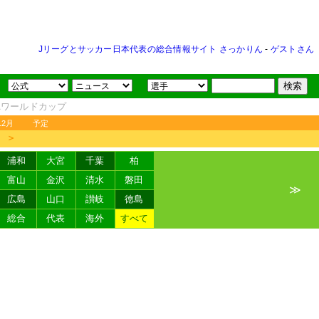
Jリーグとサッカー日本代表の総合情報サイト さっかりん
-
ゲストさん
FAワールドカップ
12月
予定
＞
浦和
大宮
千葉
柏
富山
金沢
清水
磐田
≫
広島
山口
讃岐
徳島
総合
代表
海外
すべて