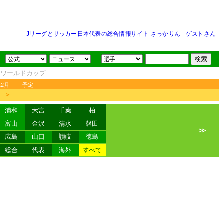
Jリーグとサッカー日本代表の総合情報サイト さっかりん
-
ゲストさん
FAワールドカップ
12月
予定
＞
浦和
大宮
千葉
柏
富山
金沢
清水
磐田
≫
広島
山口
讃岐
徳島
総合
代表
海外
すべて