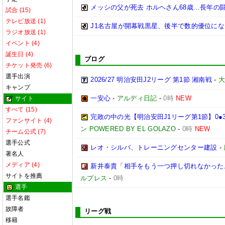
メッシの父が死去 ホルヘさん68歳…長年の
試合 (15)
テレビ放送 (1)
J1名古屋が開幕戦黒星、後半で数的優位に
ラジオ放送 (1)
イベント (4)
誕生日 (4)
ブログ
チケット発売 (6)
選手出演
2026/27 明治安田J2リーグ 第1節 湘南戦
-
大
キャンプ
一安心
-
アルディ日記
-
0時
NEW
サイト
すべて (15)
完敗の中の光【明治安田J1リーグ第1節】0●
ファンサイト (4)
ン POWERED BY EL GOLAZO
-
0時
NEW
チーム公式 (7)
選手公式
レオ・シルバ、トレーニングセンター建設
-
著名人
メディア (4)
新井泰貴「相手をもう一つ押し切れなかった
サイトを推薦
ルプレス
-
0時
選手
選手名鑑
故障者
リーグ戦
移籍