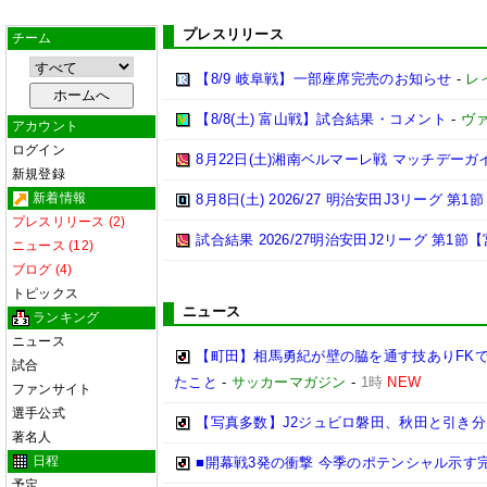
プレスリリース
チーム
【8/9 岐阜戦】一部座席完売のお知らせ
-
レ
【8/8(土) 富山戦】試合結果・コメント
-
ヴ
アカウント
ログイン
8月22日(土)湘南ベルマーレ戦 マッチデーガ
新規登録
新着情報
8月8日(土) 2026/27 明治安田J3リーグ 第
プレスリリース (2)
試合結果 2026/27明治安田J2リーグ 第1節【
ニュース (12)
ブログ (4)
トピックス
ニュース
ランキング
ニュース
【町田】相馬勇紀が壁の脇を通す技ありFK
試合
たこと
-
サッカーマガジン
-
1時
NEW
ファンサイト
選手公式
【写真多数】J2ジュビロ磐田、秋田と引き
著名人
日程
■開幕戦3発の衝撃 今季のポテンシャル示す完
予定