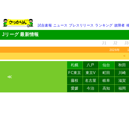
試合速報
ニュース
プレスリリース
ランキング
故障者
Jリーグ 最新情報
J1
J2
J3
2026年
＜
札幌
八戸
仙台
秋田
FC東京
東京V
町田
川崎
≪
藤枝
名古屋
岐阜
滋賀
愛媛
今治
高知
福岡