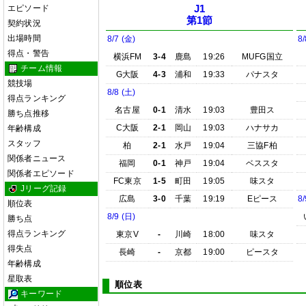
エピソード
J1
第1節
契約状況
出場時間
8/7 (金)
8/
得点・警告
横浜FM
3-4
鹿島
19:26
MUFG国立
チーム情報
G大阪
4-3
浦和
19:33
パナスタ
競技場
8/8 (土)
得点ランキング
名古屋
0-1
清水
19:03
豊田ス
勝ち点推移
C大阪
2-1
岡山
19:03
ハナサカ
年齢構成
スタッフ
柏
2-1
水戸
19:04
三協F柏
関係者ニュース
福岡
0-1
神戸
19:04
ベススタ
関係者エピソード
FC東京
1-5
町田
19:05
味スタ
Jリーグ記録
広島
3-0
千葉
19:19
Eピース
8/
順位表
8/9 (日)
勝ち点
得点ランキング
東京V
-
川崎
18:00
味スタ
得失点
長崎
-
京都
19:00
ピースタ
年齢構成
星取表
順位表
キーワード