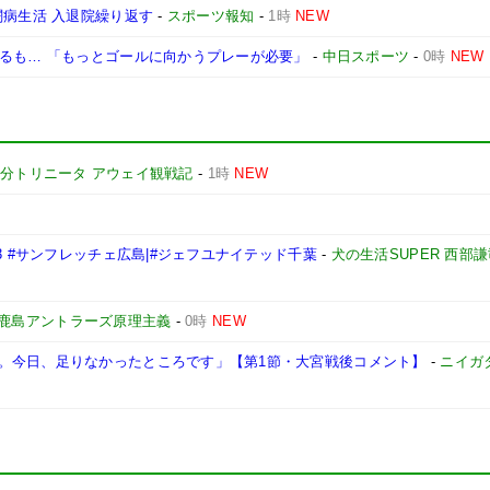
闘病生活 入退院繰り返す
-
スポーツ報知
-
1時
NEW
なるも… 「もっとゴールに向かうプレーが必要」
-
中日スポーツ
-
0時
NEW
分トリニータ アウェイ観戦記
-
1時
NEW
3 #サンフレッチェ広島|#ジェフユナイテッド千葉
-
犬の生活SUPER 西部
鹿島アントラーズ原理主義
-
0時
NEW
。今日、足りなかったところです」【第1節・大宮戦後コメント】
-
ニイガ