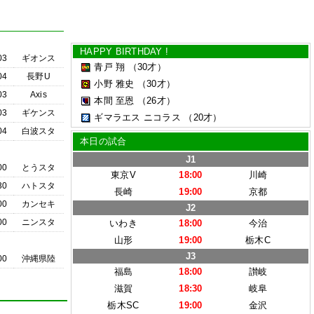
HAPPY BIRTHDAY !
03
ギオンス
青戸 翔
（30才）
04
長野U
小野 雅史
（30才）
03
Axis
本間 至恩
（26才）
03
ギケンス
ギマラエス ニコラス
（20才）
04
白波スタ
本日の試合
J1
00
とうスタ
東京V
18:00
川崎
30
ハトスタ
長崎
19:00
京都
00
カンセキ
J2
00
ニンスタ
いわき
18:00
今治
山形
19:00
栃木C
J3
00
沖縄県陸
福島
18:00
讃岐
滋賀
18:30
岐阜
栃木SC
19:00
金沢