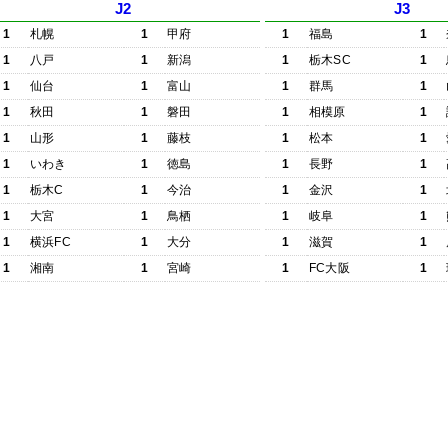
J2
J3
1
札幌
1
甲府
1
福島
1
1
八戸
1
新潟
1
栃木SC
1
1
仙台
1
富山
1
群馬
1
1
秋田
1
磐田
1
相模原
1
1
山形
1
藤枝
1
松本
1
1
いわき
1
徳島
1
長野
1
1
栃木C
1
今治
1
金沢
1
1
大宮
1
鳥栖
1
岐阜
1
1
横浜FC
1
大分
1
滋賀
1
1
湘南
1
宮崎
1
FC大阪
1