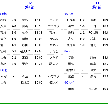
J2
J3
第1節
第1節
8 (土)
8/8 (土)
札幌
2-0
徳島
14:50
プレド
相模原
0-0
熊本
18:
八戸
2-0
富山
18:33
プラスタ
長野
1-0
山口
18:
藤枝
2-0
仙台
18:33
藤枝サ
鳥取
1-1
FC大阪
19:
大宮
1-0
新潟
19:03
NACK
高知
0-0
松本
19:
磐田
1-1
秋田
19:03
ヤマハ
鹿児島
1-0
群馬
19:
宮崎
0-1
横浜FC
19:03
いちご
8/9 (日)
大分
0-1
湘南
19:05
クラド
福島
-
讃岐
18:
鳥栖
2-0
甲府
19:37
駅スタ
滋賀
-
岐阜
18:
9 (日)
栃木SC
-
金沢
19:
いわき
-
今治
18:00
ハワスタ
愛媛
-
奈良
19:
山形
-
栃木C
19:00
NDスタ
9/9 (水)
琉球
-
北九州
19: