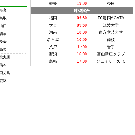
愛媛
19:00
奈良
奈良
練習試合
福岡
09:30
FC延岡AGATA
鳥取
大宮
09:30
筑波大学
山口
湘南
10:00
東京学芸大学
讃岐
名古屋
10:00
藤枝
愛媛
八戸
11:00
岩手
高知
新潟
16:00
富山新庄クラブ
北九州
鳥栖
17:00
ジェイリースFC
熊本
鹿児島
琉球