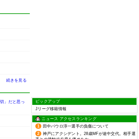
続きを見る
ピックアップ
大切」だと思っ
Jリーグ移籍情報
ニュース アクセスランキング
1
田中パウロ淳一選手の負傷について
2
神戸にアクシデント。28歳MFが途中交代。相手選