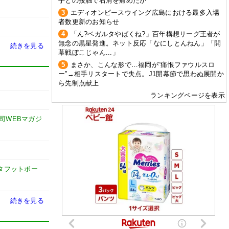
手との接触で右肩を痛めたか
3
エディオンピースウイング広島における最多入場
者数更新のお知らせ
4
「ん?ベガルタやばくね?」百年構想リーグ王者が
無念の黒星発進。ネット反応「なにしとんねん」「開
続きを見る
幕戦ぼこじゃん...」
5
まさか、こんな形で…福岡が“痛恨ファウルスロ
ー”→相手リスタートで失点。J1開幕節で思わぬ展開か
ら先制点献上
ランキングページを表示
謙司WEBマガジ
タフットボー
続きを見る