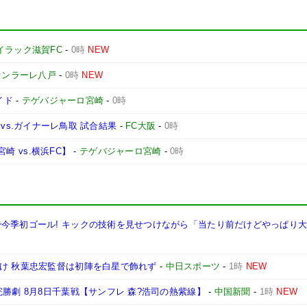
イラック滋賀FC
-
0時
NEW
ァンラーレ八戸
-
0時
NEW
イド
-
テゲバジャーロ宮崎
-
0時
1節 vs.ガイナーレ鳥取 試合結果
-
FC大阪
-
0時
宮崎 vs.横浜FC】
-
テゲバジャーロ宮崎
-
0時
で今季初ゴール! キックの技術を見せつけながら「当たり前だけどやっぱり
分け 秋葉忠宏監督は初陣を白星で飾れず
-
中日スポーツ
-
1時
NEW
勝劇 8月8日千葉戦【サンフレ 森?浩司の熱紫線】
-
中国新聞
-
1時
NEW