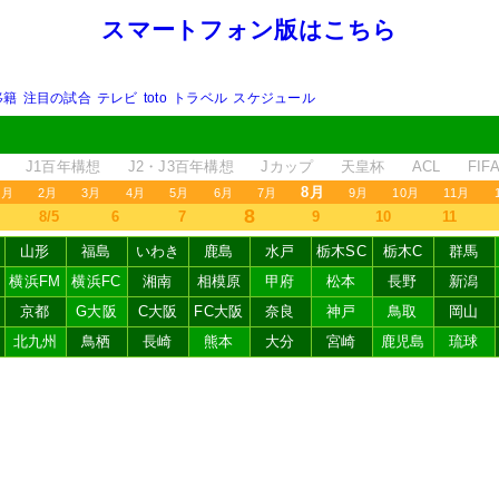
スマートフォン版はこちら
移籍
注目の試合
テレビ
toto
トラベル
スケジュール
J1百年構想
J2・J3百年構想
Jカップ
天皇杯
ACL
FI
8月
1月
2月
3月
4月
5月
6月
7月
9月
10月
11月
8
8/5
6
7
9
10
11
山形
福島
いわき
鹿島
水戸
栃木SC
栃木C
群馬
横浜FM
横浜FC
湘南
相模原
甲府
松本
長野
新潟
京都
G大阪
C大阪
FC大阪
奈良
神戸
鳥取
岡山
北九州
鳥栖
長崎
熊本
大分
宮崎
鹿児島
琉球