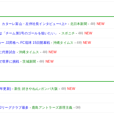
」 カターレ富山・左伴社長インタビュー<上>
-
北日本新聞
-
4時
NEW
月は「チーム第1号のゴールを狙いたい」
-
スポニチ
-
4時
NEW
ッカー J2昇格へ FC琉球 15日開幕戦
-
沖縄タイムス
-
4時
NEW
日に代替試合
-
沖縄タイムス
-
4時
NEW
で世界に挑戦
-
茨城新聞
-
4時
NEW
6年更新)
-
新生:好きやねん♪ガンバ大阪
-
4時
NEW
Jリーグクラブ最多
-
鹿島アントラーズ原理主義
-
0時