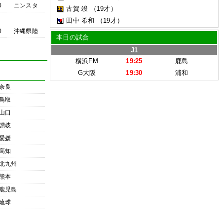
0
ニンスタ
古賀 竣
（19才）
田中 希和
（19才）
0
沖縄県陸
本日の試合
J1
横浜FM
19:25
鹿島
G大阪
19:30
浦和
奈良
鳥取
山口
讃岐
愛媛
高知
北九州
熊本
鹿児島
琉球