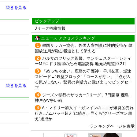
続きを見る
ピックアップ
Jリーグ移籍情報
ニュース アクセスランキング
1
韓国サッカー協会、外国人審判員に性的接待か 韓
国放送局が独占報道として伝える
2
バルサのフリック監督、マンチェスター・シティ
ーMFロドリ獲得のため電話説得 地元紙報道[0:21]
3
「めっちゃ速い」鹿島の守護神・早川友基、爆速
スピード→“鉄壁ブロック”「コースがない」「点が入
る気がしない」驚異の判断力と飛び出しでビッグセー
続きを見る
ブ
4
シーズン移行のサッカーJリーグ、7日開幕 鹿島、
神戸がV争い軸
4
A・マドリー加入イ・ガンインのユニが爆発的売れ
行き…“ムバッペ超え”に続き、早くも“グリーズマン超
え”達成か
ランキングページを表示