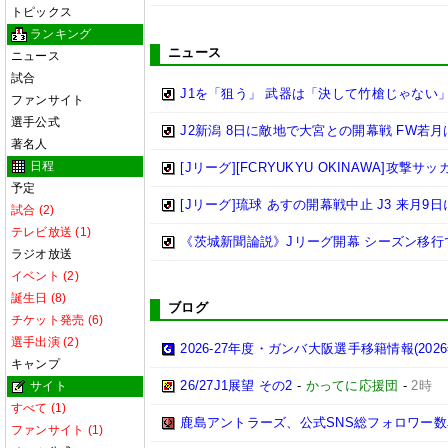
トピックス
ランキング
ニュース
ニュース
試合
J1を「狙う」 武器は「決して竹槍じゃない
ファンサイト
選手公式
J2新潟 8日に敵地で大宮との開幕戦 FW若
著名人
日程
[Jリーグ][FCRYUKYU OKINAWA]攻撃サ
予定
[Jリーグ]琉球 あすの開幕戦中止 J3 来月9
試合 (2)
テレビ放送 (1)
《茨城新聞論説》Jリーグ開幕 シーズン移行
ラジオ放送
イベント (2)
誕生日 (8)
ブログ
チケット発売 (6)
選手出演 (2)
2026-27年度・ガンバ大阪選手移籍情報(202
キャンプ
26/27J1展望 その2
-
かってに応援団
-
2時
サイト
すべて (1)
鹿島アントラーズ、公式SNS総フォロワー数
ファンサイト (1)