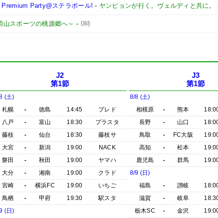
remium Party@ステラボール!
-
ヤンピョンが行く。ヴェルディと共に。
 ～岡山スポーツの桃源郷へ～
-
0時
J2
J3
第1節
第1節
8 (土)
8/8 (土)
札幌
-
徳島
14:45
プレド
相模原
-
熊本
18:0
八戸
-
富山
18:30
プラスタ
長野
-
山口
18:0
藤枝
-
仙台
18:30
藤枝サ
鳥取
-
FC大阪
19:0
大宮
-
新潟
19:00
NACK
高知
-
松本
19:0
磐田
-
秋田
19:00
ヤマハ
鹿児島
-
群馬
19:0
大分
-
湘南
19:00
クラド
8/9 (日)
宮崎
-
横浜FC
19:00
いちご
福島
-
讃岐
18:0
鳥栖
-
甲府
19:30
駅スタ
滋賀
-
岐阜
18:3
9 (日)
栃木SC
-
金沢
19:0