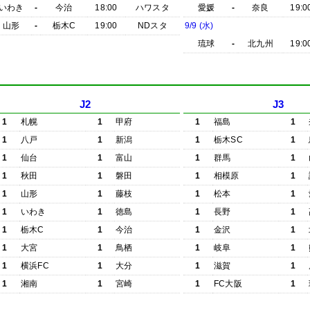
いわき
-
今治
18:00
ハワスタ
愛媛
-
奈良
19:0
山形
-
栃木C
19:00
NDスタ
9/9 (水)
琉球
-
北九州
19:0
J2
J3
1
札幌
1
甲府
1
福島
1
1
八戸
1
新潟
1
栃木SC
1
1
仙台
1
富山
1
群馬
1
1
秋田
1
磐田
1
相模原
1
1
山形
1
藤枝
1
松本
1
1
いわき
1
徳島
1
長野
1
1
栃木C
1
今治
1
金沢
1
1
大宮
1
鳥栖
1
岐阜
1
1
横浜FC
1
大分
1
滋賀
1
1
湘南
1
宮崎
1
FC大阪
1