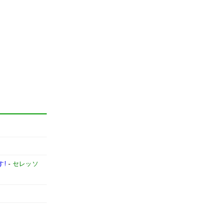
す!
-
セレッソ