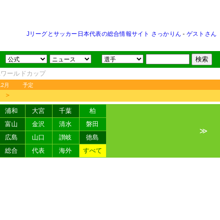
Jリーグとサッカー日本代表の総合情報サイト さっかりん
-
ゲストさん
FAワールドカップ
12月
予定
＞
浦和
大宮
千葉
柏
富山
金沢
清水
磐田
≫
広島
山口
讃岐
徳島
総合
代表
海外
すべて