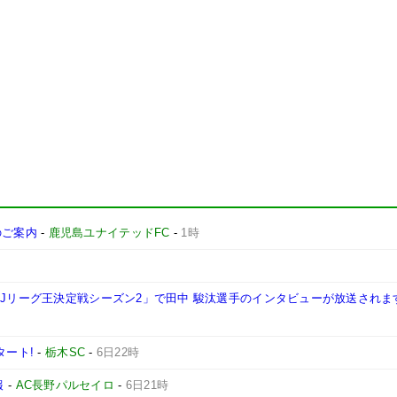
施のご案内
-
鹿児島ユナイテッドFC
-
1時
西Jリーグ王決定戦シーズン2」で田中 駿汰選手のインタビューが放送されま
タート!
-
栃木SC
-
6日22時
報
-
AC長野パルセイロ
-
6日21時