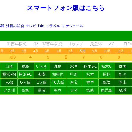
スマートフォン版はこちら
移籍
注目の試合
テレビ
toto
トラベル
スケジュール
J1百年構想
J2・J3百年構想
Jカップ
天皇杯
ACL
FI
8月
1月
2月
3月
4月
5月
6月
7月
9月
10月
11月
6
8/3
4
5
7
8
9
山形
福島
いわき
鹿島
水戸
栃木SC
栃木C
群馬
横浜FM
横浜FC
湘南
相模原
甲府
松本
長野
新潟
京都
G大阪
C大阪
FC大阪
奈良
神戸
鳥取
岡山
北九州
鳥栖
長崎
熊本
大分
宮崎
鹿児島
琉球