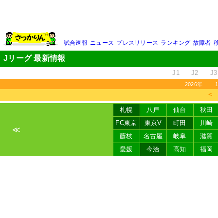
試合速報
ニュース
プレスリリース
ランキング
故障者
Jリーグ 最新情報
J1
J2
J3
2026年
＜
札幌
八戸
仙台
秋田
FC東京
東京V
町田
川崎
≪
藤枝
名古屋
岐阜
滋賀
愛媛
今治
高知
福岡