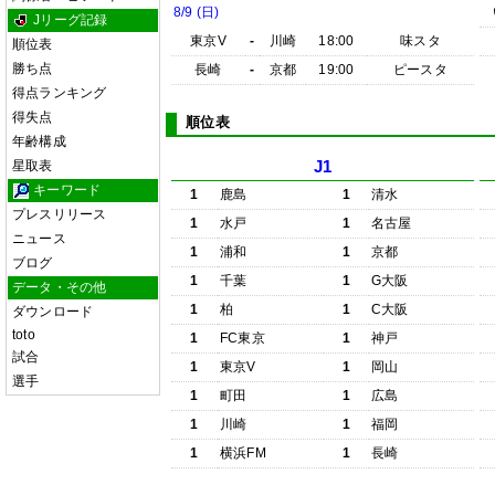
8/9 (日)
Jリーグ記録
東京V
-
川崎
18:00
味スタ
順位表
勝ち点
長崎
-
京都
19:00
ピースタ
得点ランキング
得失点
順位表
年齢構成
星取表
J1
キーワード
1
鹿島
1
清水
プレスリリース
1
水戸
1
名古屋
ニュース
1
浦和
1
京都
ブログ
1
千葉
1
G大阪
データ・その他
1
柏
1
C大阪
ダウンロード
toto
1
FC東京
1
神戸
試合
1
東京V
1
岡山
選手
1
町田
1
広島
1
川崎
1
福岡
1
横浜FM
1
長崎