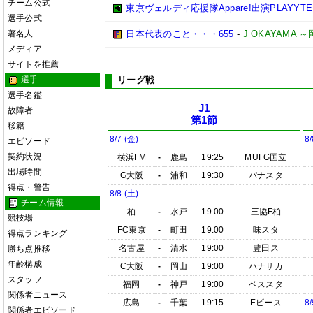
チーム公式
東京ヴェルディ応援隊Appare!出演PLAYYTE P
選手公式
著名人
日本代表のこと・・・655
-
J OKAYAMA
メディア
サイトを推薦
選手
リーグ戦
選手名鑑
J1
故障者
第1節
移籍
8/7 (金)
8/
エピソード
契約状況
横浜FM
-
鹿島
19:25
MUFG国立
出場時間
G大阪
-
浦和
19:30
パナスタ
得点・警告
8/8 (土)
チーム情報
柏
-
水戸
19:00
三協F柏
競技場
FC東京
-
町田
19:00
味スタ
得点ランキング
名古屋
-
清水
19:00
豊田ス
勝ち点推移
年齢構成
C大阪
-
岡山
19:00
ハナサカ
スタッフ
福岡
-
神戸
19:00
ベススタ
関係者ニュース
広島
-
千葉
19:15
Eピース
8/
関係者エピソード