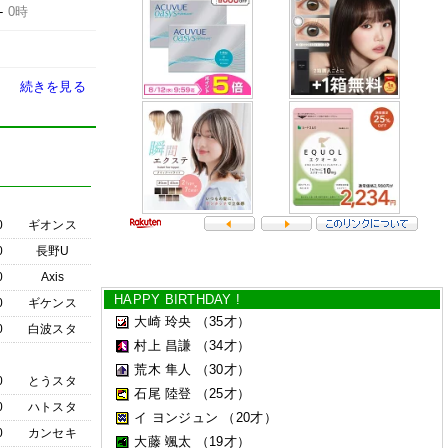
-
0時
続きを見る
0
ギオンス
0
長野U
0
Axis
HAPPY BIRTHDAY !
0
ギケンス
大崎 玲央
（35才）
0
白波スタ
村上 昌謙
（34才）
荒木 隼人
（30才）
0
とうスタ
石尾 陸登
（25才）
0
ハトスタ
イ ヨンジュン
（20才）
0
カンセキ
大藤 颯太
（19才）