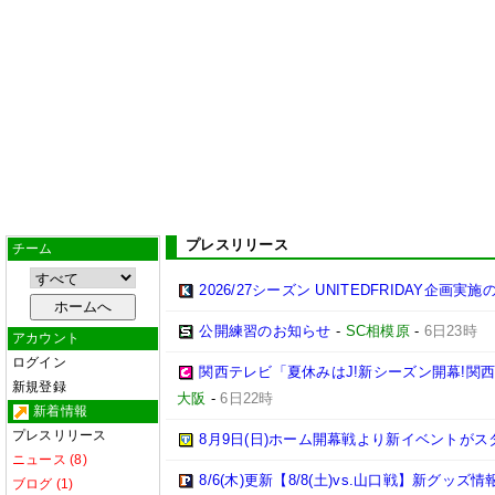
プレスリリース
チーム
2026/27シーズン UNITEDFRIDAY企画実
公開練習のお知らせ
-
SC相模原
-
6日23時
アカウント
ログイン
関西テレビ「夏休みはJ!新シーズン開幕!関
新規登録
大阪
-
6日22時
新着情報
プレスリリース
8月9日(日)ホーム開幕戦より新イベントがス
ニュース (8)
8/6(木)更新【8/8(土)vs.山口戦】新グッズ情
ブログ (1)