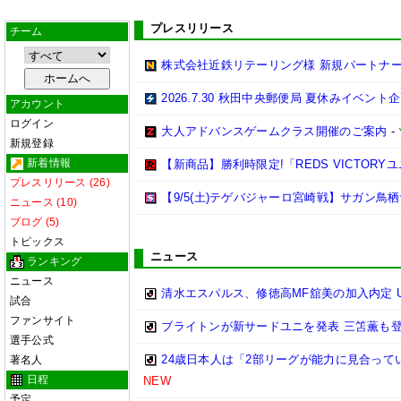
プレスリリース
チーム
株式会社近鉄リテーリング様 新規パートナ
2026.7.30 秋田中央郵便局 夏休みイ
アカウント
ログイン
大人アドバンスゲームクラス開催のご案内
-
新規登録
新着情報
【新商品】勝利時限定!「REDS VICTORY
プレスリリース (26)
【9/5(土)テゲバジャーロ宮崎戦】サガン
ニュース (10)
ブログ (5)
トピックス
ニュース
ランキング
ニュース
清水エスパルス、修徳高MF舘美の加入内定 
試合
ファンサイト
ブライトンが新サードユニを発表 三笘薫も登
選手公式
24歳日本人は「2部リーグが能力に見合って
著名人
日程
NEW
予定