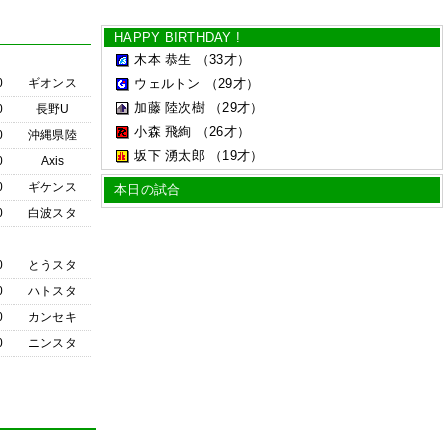
HAPPY BIRTHDAY !
木本 恭生
（33才）
0
ギオンス
ウェルトン
（29才）
加藤 陸次樹
（29才）
0
長野U
小森 飛絢
（26才）
0
沖縄県陸
坂下 湧太郎
（19才）
0
Axis
0
ギケンス
本日の試合
0
白波スタ
0
とうスタ
0
ハトスタ
0
カンセキ
0
ニンスタ