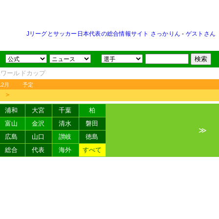
Jリーグとサッカー日本代表の総合情報サイト さっかりん
-
ゲストさん
FAワールドカップ
12月
予定
＞
浦和
大宮
千葉
柏
富山
金沢
清水
磐田
≫
広島
山口
讃岐
徳島
総合
代表
海外
すべて