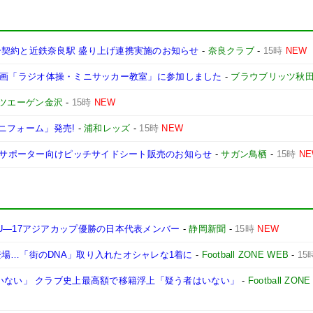
ー契約と近鉄奈良駅 盛り上げ連携実施のお知らせ
-
奈良クラブ
-
15時
NEW
ベント企画「ラジオ体操・ミニサッカー教室」に参加しました
-
ブラウブリッツ秋
ツエーゲン金沢
-
15時
NEW
ユニフォーム」発売!
-
浦和レッズ
-
15時
NEW
鳥栖サポーター向けピッチサイドシート販売のお知らせ
-
サガン鳥栖
-
15時
N
U―17アジアカップ優勝の日本代表メンバー
-
静岡新聞
-
15時
NEW
場…「街のDNA」取り入れたオシャレな1着に
-
Football ZONE WEB
-
15
いない」 クラブ史上最高額で移籍浮上「疑う者はいない」
-
Football ZON