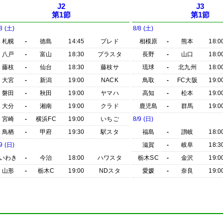
J2
J3
第1節
第1節
8 (土)
8/8 (土)
札幌
-
徳島
14:45
プレド
相模原
-
熊本
18:0
八戸
-
富山
18:30
プラスタ
長野
-
山口
18:0
藤枝
-
仙台
18:30
藤枝サ
琉球
-
北九州
18:0
大宮
-
新潟
19:00
NACK
鳥取
-
FC大阪
19:0
磐田
-
秋田
19:00
ヤマハ
高知
-
松本
19:0
大分
-
湘南
19:00
クラド
鹿児島
-
群馬
19:0
宮崎
-
横浜FC
19:00
いちご
8/9 (日)
鳥栖
-
甲府
19:30
駅スタ
福島
-
讃岐
18:0
9 (日)
滋賀
-
岐阜
18:3
いわき
-
今治
18:00
ハワスタ
栃木SC
-
金沢
19:0
山形
-
栃木C
19:00
NDスタ
愛媛
-
奈良
19:0