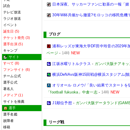
日本深夜、サッカーファンに歓喜の一報「嬉
試合
テレビ放送
30年W杯共催から撤退?モロッコの移民危
ラジオ放送
イベント
誕生日 (5)
ブログ
チケット発売 (3)
選手出演 (5)
浦和レッズが東海大学DF田中玲音の2029
キャンプ
ページ
-
14時
NEW
サイト
すべて (8)
江坂水曜リトルクラス
-
ガンバ大阪チアキッ
ファンサイト (6)
横浜DeNAvs阪神15回戦@横浜スタジアム(観
チーム公式
選手公式
オリオール ロメウ/「良い結果でスタートを切
著名人
「football fukuoka」中倉一志
-
14時
NEW
メディア (1)
サイトを推薦
J1順位予想
-
ガンバ大阪データランド(GAMBA OS
選手
選手名鑑
故障者
リーグ戦
移籍