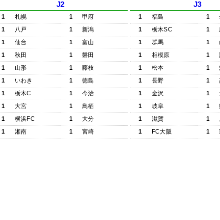
J2
J3
1
札幌
1
甲府
1
福島
1
1
八戸
1
新潟
1
栃木SC
1
1
仙台
1
富山
1
群馬
1
1
秋田
1
磐田
1
相模原
1
1
山形
1
藤枝
1
松本
1
1
いわき
1
徳島
1
長野
1
1
栃木C
1
今治
1
金沢
1
1
大宮
1
鳥栖
1
岐阜
1
1
横浜FC
1
大分
1
滋賀
1
1
湘南
1
宮崎
1
FC大阪
1