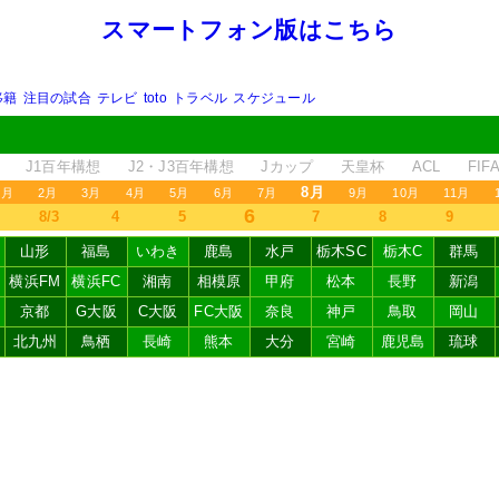
スマートフォン版はこちら
移籍
注目の試合
テレビ
toto
トラベル
スケジュール
J1百年構想
J2・J3百年構想
Jカップ
天皇杯
ACL
FI
8月
1月
2月
3月
4月
5月
6月
7月
9月
10月
11月
6
8/3
4
5
7
8
9
山形
福島
いわき
鹿島
水戸
栃木SC
栃木C
群馬
横浜FM
横浜FC
湘南
相模原
甲府
松本
長野
新潟
京都
G大阪
C大阪
FC大阪
奈良
神戸
鳥取
岡山
北九州
鳥栖
長崎
熊本
大分
宮崎
鹿児島
琉球