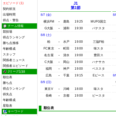
エピソード (1)
J1
第1節
契約状況
出場時間
8/7 (金)
8/
得点・警告
横浜FM
-
鹿島
19:25
MUFG国立
チーム情報
G大阪
-
浦和
19:30
パナスタ
競技場
8/8 (土)
得点ランキング
柏
-
水戸
19:00
三協F柏
勝ち点推移
FC東京
-
町田
19:00
味スタ
年齢構成
スタッフ
名古屋
-
清水
19:00
豊田ス
関係者ニュース
C大阪
-
岡山
19:00
ハナサカ
関係者エピソード
福岡
-
神戸
19:00
ベススタ
Jリーグ記録
広島
-
千葉
19:15
Eピース
8/
順位表
8/9 (日)
勝ち点
得点ランキング
東京V
-
川崎
18:00
味スタ
得失点
長崎
-
京都
19:00
ピースタ
年齢構成
星取表
順位表
キーワード