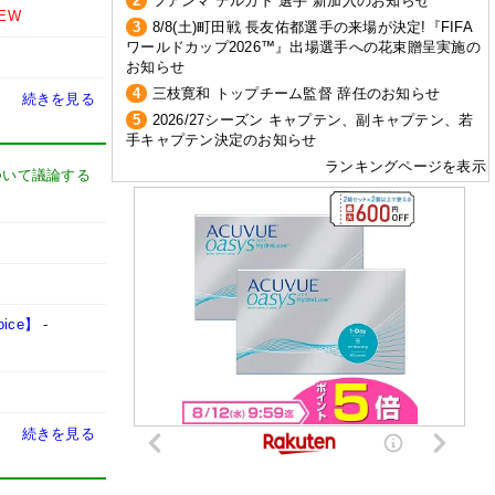
2
フアンマ デルガド 選手 新加入のお知らせ
EW
3
8/8(土)町田戦 長友佑都選手の来場が決定!『FIFA
ワールドカップ2026™』出場選手への花束贈呈実施の
お知らせ
4
三枝寛和 トップチーム監督 辞任のお知らせ
続きを見る
5
2026/27シーズン キャプテン、副キャプテン、若
手キャプテン決定のお知らせ
ランキングページを表示
ついて議論する
ce】
-
続きを見る