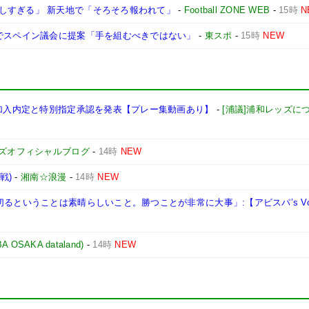
しすぎる」 新天地で「そろそろ報われて」
-
Football ZONE WEB
-
15時
N
機でスペイン議会に提案「手を組むべきではない」
-
東スポ
-
15時
NEW
年加入内定と特別指定承認を発表【プレー集動画あり】
-
[浦議]浦和レッズに
ズオフィシャルブログ
-
14時
NEW
戦)
-
湘南☆浪漫
-
14時
NEW
るということは素晴らしいこと。勝つことが非常に大事」:【アビスパ’s Voi
AKA dataland)
-
14時
NEW