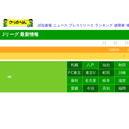
試合速報
ニュース
プレスリリース
ランキング
故障者
Jリーグ 最新情報
J1
J2
J3
2026年
＜
札幌
八戸
仙台
秋田
FC東京
東京V
町田
川崎
≪
藤枝
名古屋
岐阜
滋賀
愛媛
今治
高知
福岡