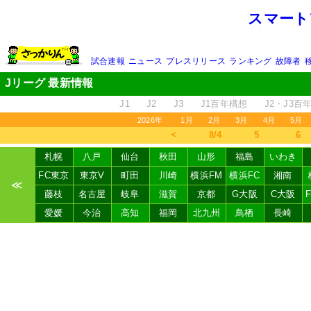
スマート
試合速報
ニュース
プレスリリース
ランキング
故障者
Jリーグ 最新情報
J1
J2
J3
J1百年構想
J2・J3百
2026年
1月
2月
3月
4月
5月
＜
8/4
5
6
札幌
八戸
仙台
秋田
山形
福島
いわき
FC東京
東京V
町田
川崎
横浜FM
横浜FC
湘南
≪
藤枝
名古屋
岐阜
滋賀
京都
G大阪
C大阪
愛媛
今治
高知
福岡
北九州
鳥栖
長崎