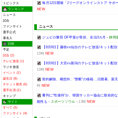
毎月12日開催「Jリーグオンラインストア サポ
トピックス
ランキング
NEW
ニュース
試合
ファンサイト
ニュース
選手公式
ジュビロ磐田 DF甲斐が骨折、全治3カ月
-
静岡
著名人
日程
【8月8日】藤枝vs仙台のテレビ放送/ネット配信
予定
13時
NEW
試合 (2)
テレビ放送 (1)
【8月8日】大宮vs新潟のテレビ放送/ネット配信
ラジオ放送
13時
NEW
イベント (2)
誕生日 (8)
契約解除、構想外、“禁断”の移籍…J1開幕、新
チケット発売 (6)
時
NEW
選手出演 (2)
審判に“性接待”か、韓国サッカー協会に致命的
キャンプ
能性も
-
スポーツソウル
-
13時
NEW
サイト
すべて (5)
ファンサイト (4)