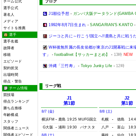
ブログ
チーム公式
選手公式
J1順位予想
-
ガンバ大阪データランド(GAMBA OSAK
著名人
メディア
1992年8月7日生まれ
-
SANGARIAN'S KANTO
サイトを推薦
選手
ジーコと共に～行こう!国立へ!!鹿島と共に戦うため
選手名鑑
W杯後無所属の長友佑都が東京のJ1開幕戦に来
故障者
す」
-
footballnet【サッカーまとめ】
-
13時
NEW
移籍
エピソード
沖縄「三竹寿」
-
Tokyo Junky Life
-
12時
契約状況
出場時間
得点・警告
リーグ戦
チーム情報
競技場
J1
J2
得点ランキング
第1節
第1節
勝ち点推移
8/7 (金)
8/8 (土)
年齢構成
横浜FM
-
鹿島
19:25
MUFG国立
札幌
-
徳島
14:
スタッフ
G大阪
-
浦和
19:30
パナスタ
八戸
-
富山
18:
関係者ニュース
関係者エピソード
8/8 (土)
藤枝
-
仙台
18: