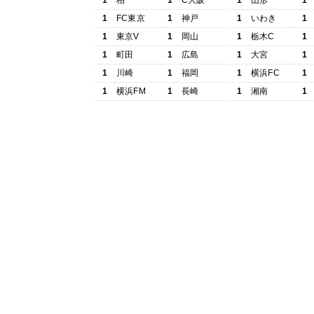
1
柏
1
C大阪
1
山形
1
1
FC東京
1
神戸
1
いわき
1
1
東京V
1
岡山
1
栃木C
1
1
町田
1
広島
1
大宮
1
1
川崎
1
福岡
1
横浜FC
1
1
横浜FM
1
長崎
1
湘南
1