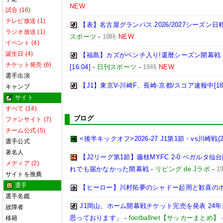
NEW
試合 (16)
テレビ放送 (1)
【表】名古屋グランパス 2026/2027シーズ
ラジオ放送 (1)
スポーツ
-
19時
NEW
イベント (4)
誕生日 (4)
【福島】カズがベンチ入り!還暦シーズン開幕戦
チケット発売 (6)
[16:04]
-
日刊スポーツ
-
19時
NEW
選手出演
【J1】東京V-川崎F、長崎-京都/スコア速報中[18:
キャンプ
サイト
すべて (14)
ブログ
ファンサイト (7)
チーム公式 (5)
<後半キックオフ>2026-27 J1第1節・vs川崎戦(202
選手公式
著名人
【J2リーグ第1節】藤枝MYFC 2-0 ベガルタ
メディア (2)
れでも届かなかった開幕戦
-
リビング de Jラボ
-
1
サイトを推薦
選手
【ヒーロー】川村拓夢のシャドー起用と歓喜の
選手名鑑
J1岡山、ホーム開幕戦チケット完売を発表 24
故障者
思っております」
-
footballnet【サッカーまとめ】
移籍