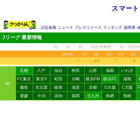
スマート
試合速報
ニュース
プレスリリース
ランキング
故障者
Jリーグ 最新情報
J1
J2
J3
J1百年構想
J2・J3百
2026年
1月
2月
3月
4月
5月
＜
8/6
7
8
札幌
八戸
仙台
秋田
山形
福島
いわき
FC東京
東京V
町田
川崎
横浜FM
横浜FC
湘南
≪
藤枝
名古屋
岐阜
滋賀
京都
G大阪
C大阪
愛媛
今治
高知
福岡
北九州
鳥栖
長崎