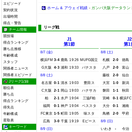
エピソード
ホーム & アウェイ戦績
-
ガンバ大阪データランド(GA
契約状況
出場時間
得点・警告
リーグ戦
チーム情報
競技場
J1
J2
得点ランキング
第1節
第1
勝ち点推移
8/7 (金)
8/8 (土)
年齢構成
横浜FM
3-4
鹿島
19:26
MUFG国立
札幌
2-0
徳島
スタッフ
G大阪
4-3
浦和
19:33
パナスタ
八戸
2-0
富山
関係者ニュース
関係者エピソード
8/8 (土)
藤枝
2-0
仙台
Jリーグ記録
名古屋
0-1
清水
19:03
豊田ス
大宮
1-0
新潟
順位表
C大阪
2-1
岡山
19:03
ハナサカ
磐田
1-1
秋田
勝ち点
柏
2-1
水戸
19:04
三協F柏
宮崎
0-1
横浜FC
得点ランキング
福岡
0-1
神戸
19:04
ベススタ
大分
0-1
湘南
得失点
FC東京
1-5
町田
19:05
味スタ
鳥栖
2-0
甲府
年齢構成
星取表
広島
3-0
千葉
19:19
Eピース
8/9 (日)
キーワード
8/9 (日)
いわき
-
今治