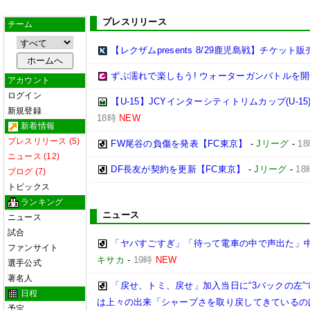
プレスリリース
チーム
【レクザムpresents 8/29鹿児島戦】チケット
ずぶ濡れで楽しもう! ウォーターガンバトルを開
アカウント
ログイン
【U-15】JCYインターシティトリムカップ(U-15
新規登録
18時
NEW
新着情報
プレスリリース (5)
FW尾谷の負傷を発表【FC東京】
-
Jリーグ
-
1
ニュース (12)
DF長友が契約を更新【FC東京】
-
Jリーグ
-
18
ブログ (7)
トピックス
ランキング
ニュース
ニュース
試合
「ヤバすごすぎ」「待って電車の中で声出た」
ファンサイト
キサカ
-
19時
NEW
選手公式
著名人
「戻せ、トミ、戻せ」加入当日に“3バックの左”
日程
は上々の出来「シャープさを取り戻してきているの
予定