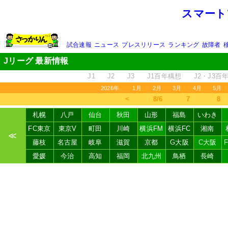
スマート
試合速報
ニュース
プレスリリース
ランキング
故障者
Jリーグ 最新情報
J1
J2
J3
J1百年構想
J2・J3百
2026年
1月
2月
3月
4月
5月
＜
8/6
7
8
札幌
八戸
仙台
秋田
山形
福島
いわき
FC東京
東京V
町田
川崎
横浜FM
横浜FC
湘南
≪
藤枝
名古屋
岐阜
滋賀
京都
G大阪
C大阪
愛媛
今治
高知
福岡
北九州
鳥栖
長崎