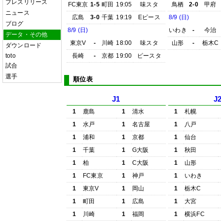
プレスリリース
FC東京
1-5
町田
19:05
味スタ
鳥栖
2-0
甲府
ニュース
広島
3-0
千葉
19:19
Eピース
8/9 (日)
ブログ
8/9 (日)
いわき
-
今治
データ・その他
東京V
-
川崎
18:00
味スタ
山形
-
栃木C
ダウンロード
toto
長崎
-
京都
19:00
ピースタ
試合
選手
順位表
J1
J
1
鹿島
1
清水
1
札幌
1
水戸
1
名古屋
1
八戸
1
浦和
1
京都
1
仙台
1
千葉
1
G大阪
1
秋田
1
柏
1
C大阪
1
山形
1
FC東京
1
神戸
1
いわき
1
東京V
1
岡山
1
栃木C
1
町田
1
広島
1
大宮
1
川崎
1
福岡
1
横浜FC