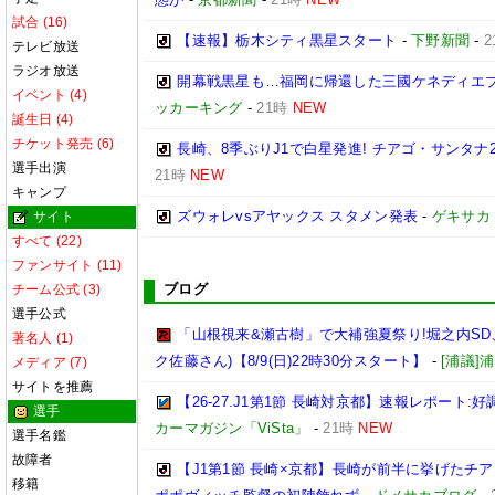
試合 (16)
【速報】栃木シティ黒星スタート
-
下野新聞
-
2
テレビ放送
ラジオ放送
開幕戦黒星も…福岡に帰還した三國ケネディエ
イベント (4)
ッカーキング
-
21時
NEW
誕生日 (4)
チケット発売 (6)
長崎、8季ぶりJ1で白星発進! チアゴ・サンタ
選手出演
21時
NEW
キャンプ
ズウォレvsアヤックス スタメン発表
-
ゲキサカ
サイト
すべて (22)
ファンサイト (11)
ブログ
チーム公式 (3)
選手公式
「山根視来&瀬古樹」で大補強夏祭り!堀之内SD、
著名人 (1)
ク佐藤さん)【8/9(日)22時30分スタート】
-
[浦議
メディア (7)
サイトを推薦
【26-27.J1第1節 長崎対京都】速報レポート
選手
カーマガジン「ViSta」
-
21時
NEW
選手名鑑
故障者
【J1第1節 長崎×京都】長崎が前半に挙げたチ
移籍