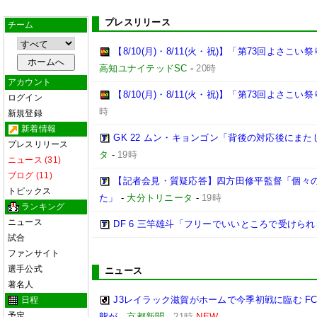
プレスリリース
チーム
【8/10(月)・8/11(火・祝)】「第73回よさ
高知ユナイテッドSC
-
20時
アカウント
【8/10(月)・8/11(火・祝)】「第73回よさこ
ログイン
時
新規登録
新着情報
GK 22 ムン・キョンゴン「背後の対応後にま
プレスリリース
タ
-
19時
ニュース (31)
ブログ (11)
【記者会見・質疑応答】四方田修平監督「個々
トピックス
た」
-
大分トリニータ
-
19時
ランキング
ニュース
DF 6 三竿雄斗「フリーでいいところで受けら
試合
ファンサイト
選手公式
ニュース
著名人
J3レイラック滋賀がホームで今季初戦に臨む 
日程
予定
態が
-
京都新聞
-
21時
NEW