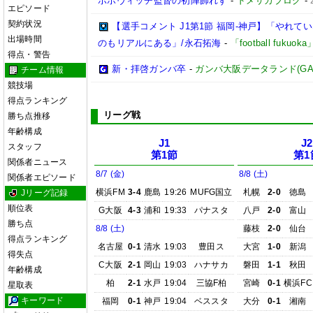
ポポヴィッチ監督の初陣飾れず
-
ドメサカブログ
-
エピソード
契約状況
【選手コメント J1第1節 福岡-神戸】「やれ
出場時間
のもリアルにある」/永石拓海
-
「football fuku
得点・警告
新・拝啓ガンバ卒
-
ガンバ大阪データランド(GAMBA 
チーム情報
競技場
得点ランキング
リーグ戦
勝ち点推移
年齢構成
J1
J2
スタッフ
第1節
第1
関係者ニュース
8/7 (金)
8/8 (土)
関係者エピソード
横浜FM
3-4
鹿島
19:26
MUFG国立
札幌
2-0
徳島
Jリーグ記録
順位表
G大阪
4-3
浦和
19:33
パナスタ
八戸
2-0
富山
勝ち点
8/8 (土)
藤枝
2-0
仙台
得点ランキング
名古屋
0-1
清水
19:03
豊田ス
大宮
1-0
新潟
得失点
C大阪
2-1
岡山
19:03
ハナサカ
磐田
1-1
秋田
年齢構成
柏
2-1
水戸
19:04
三協F柏
宮崎
0-1
横浜FC
星取表
キーワード
福岡
0-1
神戸
19:04
ベススタ
大分
0-1
湘南