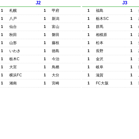
J2
J3
1
札幌
1
甲府
1
福島
1
1
八戸
1
新潟
1
栃木SC
1
1
仙台
1
富山
1
群馬
1
1
秋田
1
磐田
1
相模原
1
1
山形
1
藤枝
1
松本
1
1
いわき
1
徳島
1
長野
1
1
栃木C
1
今治
1
金沢
1
1
大宮
1
鳥栖
1
岐阜
1
1
横浜FC
1
大分
1
滋賀
1
1
湘南
1
宮崎
1
FC大阪
1