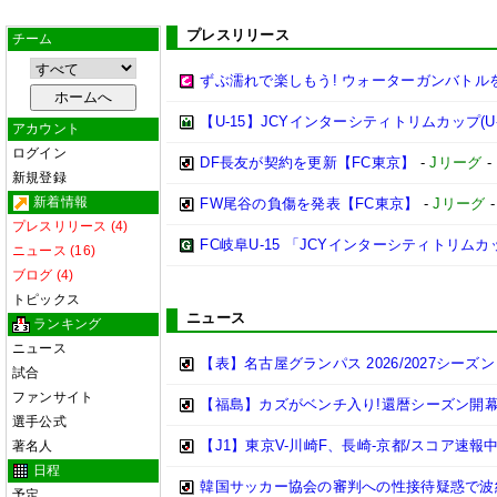
プレスリリース
チーム
ずぶ濡れで楽しもう! ウォーターガンバトル
【U-15】JCYインターシティトリムカップ(U-
アカウント
ログイン
DF長友が契約を更新【FC東京】
-
Jリーグ
-
新規登録
新着情報
FW尾谷の負傷を発表【FC東京】
-
Jリーグ
プレスリリース (4)
FC岐阜U-15 「JCYインターシティトリムカップ 
ニュース (16)
ブログ (4)
トピックス
ニュース
ランキング
ニュース
【表】名古屋グランパス 2026/2027シー
試合
ファンサイト
【福島】カズがベンチ入り!還暦シーズン開幕戦
選手公式
【J1】東京V-川崎F、長崎-京都/スコア速報中[1
著名人
日程
韓国サッカー協会の審判への性接待疑惑で波紋
予定