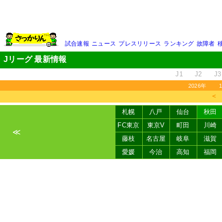
試合速報
ニュース
プレスリリース
ランキング
故障者
Jリーグ 最新情報
J1
J2
J3
2026年
＜
札幌
八戸
仙台
秋田
FC東京
東京V
町田
川崎
≪
藤枝
名古屋
岐阜
滋賀
愛媛
今治
高知
福岡