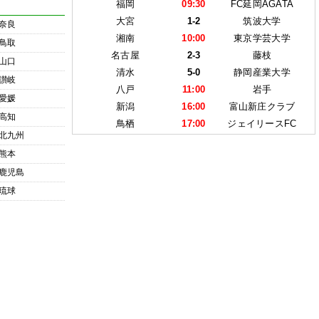
福岡
09:30
FC延岡AGATA
大宮
1-2
筑波大学
奈良
湘南
10:00
東京学芸大学
鳥取
名古屋
2-3
藤枝
山口
清水
5-0
静岡産業大学
讃岐
八戸
11:00
岩手
愛媛
新潟
16:00
富山新庄クラブ
高知
鳥栖
17:00
ジェイリースFC
北九州
熊本
鹿児島
琉球