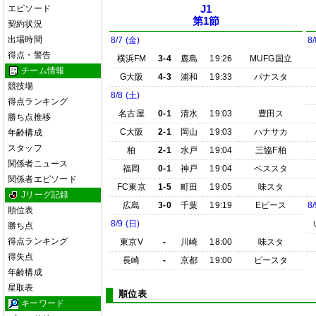
エピソード
J1
第1節
契約状況
出場時間
8/7 (金)
8/
得点・警告
横浜FM
3-4
鹿島
19:26
MUFG国立
チーム情報
G大阪
4-3
浦和
19:33
パナスタ
競技場
8/8 (土)
得点ランキング
名古屋
0-1
清水
19:03
豊田ス
勝ち点推移
C大阪
2-1
岡山
19:03
ハナサカ
年齢構成
スタッフ
柏
2-1
水戸
19:04
三協F柏
関係者ニュース
福岡
0-1
神戸
19:04
ベススタ
関係者エピソード
FC東京
1-5
町田
19:05
味スタ
Jリーグ記録
広島
3-0
千葉
19:19
Eピース
8/
順位表
8/9 (日)
勝ち点
得点ランキング
東京V
-
川崎
18:00
味スタ
得失点
長崎
-
京都
19:00
ピースタ
年齢構成
星取表
順位表
キーワード