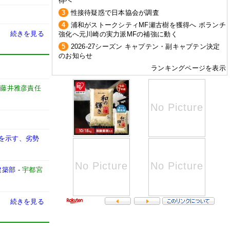
得へ
3
性接待疑惑で日本協会が調査
4
浦和がストークシティMF瀬古樹を獲得へ ボランチ
続きを見る
強化へ元川崎の実力派MFの補強に動く
5
2026-27シーズン キャプテン・副キャプテン決定
のお知らせ
ランキングページを表示
」藤井雅彦責任
性を示す、劣勢
建築部
-
宇都宮
続きを見る