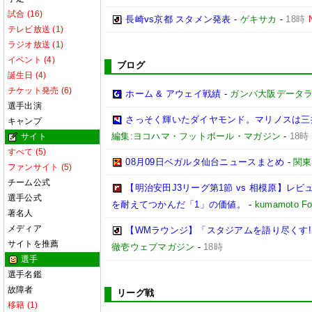
試合 (16)
長崎vs京都 スタメン発表
-
ゲキサカ
-
18時
テレビ放送 (1)
ラジオ放送 (1)
イベント (4)
ブログ
誕生日 (4)
チケット発売 (6)
ホーム & アウェイ戦績
-
ガンバ大阪データランド(
選手出演
さっそく輝いたダイヤモンド。マリノスは三
キャンプ
編集:ヨコハマ・フットボール・マガジン
-
18時
サイト
すべて (5)
08月09日ベガルタ仙台ニュースまとめ
-
関東
ファンサイト (5)
チーム公式
【明治安田J3リーグ第1節 vs 相模原】
選手公式
を耐えてつかんだ「1」の価値。
-
kumamoto Foo
著名人
メディア
【WMラウンジ】「スタジアムを語り尽くす!
サイトを推薦
徹壱ウェブマガジン
-
18時
選手
選手名鑑
故障者
リーグ戦
移籍 (1)