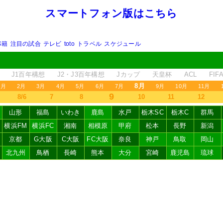
スマートフォン版はこちら
移籍
注目の試合
テレビ
toto
トラベル
スケジュール
J1百年構想
J2・J3百年構想
Jカップ
天皇杯
ACL
FI
8月
1月
2月
3月
4月
5月
6月
7月
9月
10月
11月
9
8/6
7
8
10
11
12
山形
福島
いわき
鹿島
水戸
栃木SC
栃木C
群馬
横浜FM
横浜FC
湘南
相模原
甲府
松本
長野
新潟
京都
G大阪
C大阪
FC大阪
奈良
神戸
鳥取
岡山
北九州
鳥栖
長崎
熊本
大分
宮崎
鹿児島
琉球