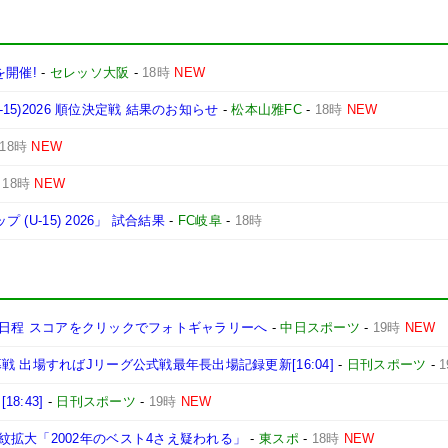
を開催!
-
セレッソ大阪
-
18時
NEW
15)2026 順位決定戦 結果のお知らせ
-
松本山雅FC
-
18時
NEW
18時
NEW
-
18時
NEW
(U-15) 2026」 試合結果
-
FC岐阜
-
18時
ズン日程 スコアをクリックでフォトギャラリーへ
-
中日スポーツ
-
19時
NEW
 出場すればJリーグ公式戦最年長出場記録更新[16:04]
-
日刊スポーツ
-
8:43]
-
日刊スポーツ
-
19時
NEW
拡大「2002年のベスト4さえ疑われる」
-
東スポ
-
18時
NEW