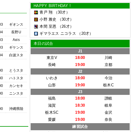
HAPPY BIRTHDAY !
青戸 翔
（30才）
小野 雅史
（30才）
03
ギオンス
本間 至恩
（26才）
04
長野U
ギマラエス ニコラス
（20才）
03
Axis
本日の試合
03
ギケンス
J1
04
白波スタ
東京V
18:00
川崎
長崎
19:00
京都
00
とうスタ
J2
いわき
18:00
今治
30
ハトスタ
山形
19:00
栃木C
00
カンセキ
J3
00
ニンスタ
福島
18:00
讃岐
滋賀
18:30
岐阜
00
沖縄県陸
栃木SC
19:00
金沢
愛媛
19:00
奈良
練習試合