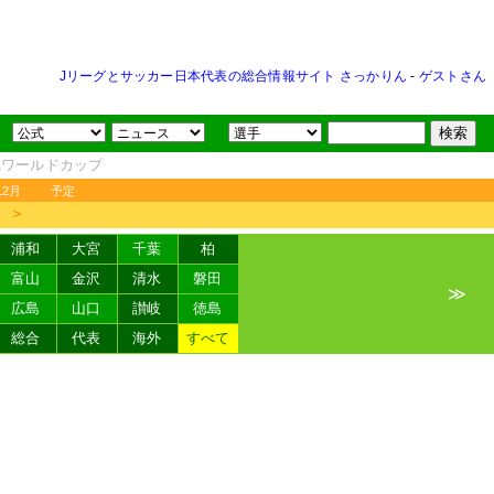
Jリーグとサッカー日本代表の総合情報サイト さっかりん
-
ゲストさん
FAワールドカップ
12月
予定
＞
浦和
大宮
千葉
柏
富山
金沢
清水
磐田
≫
広島
山口
讃岐
徳島
総合
代表
海外
すべて