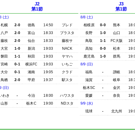
J2
J3
第1節
第1節
8 (土)
8/8 (土)
札幌
2-0
徳島
14:50
プレド
相模原
0-0
熊本
18:
八戸
2-0
富山
18:33
プラスタ
長野
1-0
山口
18:
藤枝
2-0
仙台
18:33
藤枝サ
鳥取
1-1
FC大阪
19:
大宮
1-0
新潟
19:03
NACK
高知
0-0
松本
19:
磐田
1-1
秋田
19:03
ヤマハ
鹿児島
1-0
群馬
19:
宮崎
0-1
横浜FC
19:03
いちご
8/9 (日)
大分
0-1
湘南
19:05
クラド
福島
-
讃岐
18:
鳥栖
2-0
甲府
19:37
駅スタ
滋賀
-
岐阜
18:
9 (日)
栃木SC
-
金沢
19:
いわき
-
今治
18:00
ハワスタ
愛媛
-
奈良
19:
山形
-
栃木C
19:00
NDスタ
9/9 (水)
琉球
-
北九州
19: