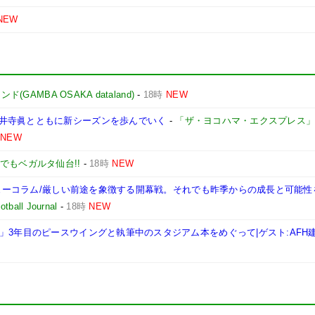
NEW
GAMBA OSAKA dataland)
-
18時
NEW
井寺眞とともに新シーズンを歩んでいく
-
「ザ・ヨコハマ・エクスプレス
NEW
でもベガルタ仙台!!
-
18時
NEW
レビューコラム/厳しい前途を象徴する開幕戦。それでも昨季からの成長と可能
tball Journal
-
18時
NEW
」3年目のピースウイングと執筆中のスタジアム本をめぐって|ゲスト:AFH