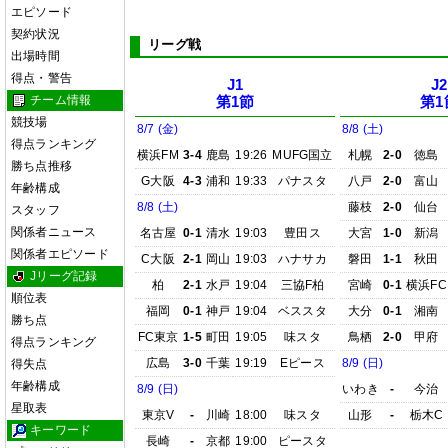
エピソード
契約状況
リーグ戦
出場時間
得点・警告
J1
J2
チーム情報
第1節
第1
競技場
8/7 (金)
8/8 (土)
得点ランキング
横浜FM
3-4
鹿島
19:26
MUFG国立
札幌
2-0
徳島
勝ち点推移
G大阪
4-3
浦和
19:33
パナスタ
八戸
2-0
富山
年齢構成
8/8 (土)
藤枝
2-0
仙台
スタッフ
関係者ニュース
名古屋
0-1
清水
19:03
豊田ス
大宮
1-0
新潟
関係者エピソード
C大阪
2-1
岡山
19:03
ハナサカ
磐田
1-1
秋田
Jリーグ記録
柏
2-1
水戸
19:04
三協F柏
宮崎
0-1
横浜FC
順位表
福岡
0-1
神戸
19:04
ベススタ
大分
0-1
湘南
勝ち点
FC東京
1-5
町田
19:05
味スタ
鳥栖
2-0
甲府
得点ランキング
広島
3-0
千葉
19:19
Eピース
8/9 (日)
得失点
年齢構成
8/9 (日)
いわき
-
今治
星取表
東京V
-
川崎
18:00
味スタ
山形
-
栃木C
キーワード
長崎
-
京都
19:00
ピースタ