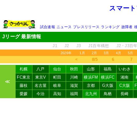
スマート
試合速報
ニュース
プレスリリース
ランキング
故障者
Jリーグ 最新情報
J1
J2
J3
J1百年構想
J2・J3百
2026年
1月
2月
3月
4月
5月
＜
8/5
6
7
札幌
八戸
仙台
秋田
山形
福島
いわき
FC東京
東京V
町田
川崎
横浜FM
横浜FC
湘南
≪
藤枝
名古屋
岐阜
滋賀
京都
G大阪
C大阪
愛媛
今治
高知
福岡
北九州
鳥栖
長崎