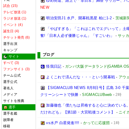
ゆめ街道、路上で「非日常」満喫 サッカー、バ
試合 (15)
NEW
テレビ放送 (1)
明治安田J1 水戸、開幕戦黒星 柏に1-2
-
茨城新
ラジオ放送 (1)
イベント (4)
「やばすぎる」「これはこれでエグいって」土曜
誕生日 (4)
奮!「日本人必ず優勝じゃん」「すごいわ」
-
サッカ
チケット発売 (6)
選手出演
キャンプ
ブログ
サイト
すべて (3)
怪我日記
-
ガンバ大阪データランド(GAMBA OSAKA
ファンサイト (3)
チーム公式
よくこれで済んだな・・・という開幕戦
-
アウェ
選手公式
【SIGMACLUB NEWS 8月8日号】広島 3
著名人
メディア
クリーンシートで快勝
-
SIGMACLUBweb
-
2時
サイトを推薦
加藤徹也「僕たちは昇格すると心に決めている
選手
だけれども」【第1節・大宮戦後コメント】
-
ニイ
選手名鑑
故障者
vs水戸 白星発進!!!!
-
かってに応援団
-
1時
移籍