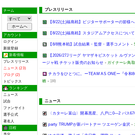
プレスリリース
チーム
【8/22(土)福島戦】ビジターサポーターの皆様へ
【8/22(土)福島戦】スタジアムアクセスについて
アカウント
ログイン
【8/8熊本戦】試合結果・監督・選手コメント
-
新規登録
新着情報
【2026/27Jリーグ ヤマザキビスケット ルヴァン
プレスリリース
ージャ戦 チケット販売のお知らせ
-
ガイナーレ鳥
ニュース (23)
チカラをひとつに。ーTEAM AS ONEー『令
ブログ (2)
栖
-
1時
トピックス
ランキング
ニュース
ニュース
試合
ファンサイト
〈カターレ富山〉開幕黒星、八戸に0―2 パス6
選手公式
著名人
party TRUMPが新パートナー ツエーゲン金沢
-
日程
予定