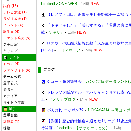
Football ZONE WEB
-
15時
NEW
試合 (16)
テレビ放送 (1)
【レノファ山口、追加記事】長野戦チーム採点
ラジオ放送 (1)
イベント (4)
「ドキドキした」「美しすぎる」「普通の席に居
誕生日 (4)
戦
-
ゲキサカ
-
15時
NEW
チケット発売 (6)
ロナウドの結婚式情報に数千人が生まれ故郷の
選手出演
[13:27]
-
日刊スポーツ
-
15時
NEW
キャンプ
サイト
すべて (4)
ブログ
ファンサイト (4)
チーム公式
シュート発射振興会
-
ガンバ大阪データランド(GAMB
選手公式
著名人
セレッソ大阪がアル・アハリからシリア代表FWパ
メディア
王
-
ドメサカブログ
-
14時
NEW
サイトを推薦
選手
がんばれ!ニッポン79
-
J OKAYAMA ～岡山
選手名鑑
【動画】歴史的転換点を迎えたJリーグ J1史上
故障者 (1)
行開幕
-
footballnet【サッカーまとめ】
-
14時
移籍