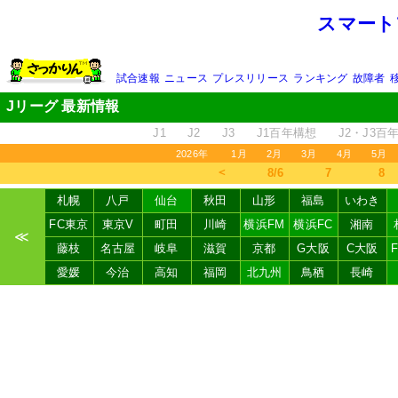
スマート
試合速報
ニュース
プレスリリース
ランキング
故障者
Jリーグ 最新情報
J1
J2
J3
J1百年構想
J2・J3百
2026年
1月
2月
3月
4月
5月
＜
8/6
7
8
札幌
八戸
仙台
秋田
山形
福島
いわき
FC東京
東京V
町田
川崎
横浜FM
横浜FC
湘南
≪
藤枝
名古屋
岐阜
滋賀
京都
G大阪
C大阪
愛媛
今治
高知
福岡
北九州
鳥栖
長崎