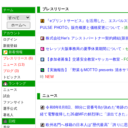
プレスリリース
チーム
『eプリントサービス』を活用した、エスパルス選
PULSE PHOTO』販売概要と価格変更について
-
清
アカウント
株式会社Her’s アシストパートナー契約締結(新
ログイン
新規登録
セレッソ大阪事務局の夏季休業期間について
-
新着情報
プレスリリース (6)
【参加者募集】交通安全教室×サッカー教室
-
F
ニュース (13)
【実施報告】「野菜をMOTTO presents 清水
ブログ (3)
時
NEW
トピックス
ランキング
ニュース
ニュース
試合
ファンサイト
令和8年8月8日、88分に背番号8が決めた“奇
選手公式
経て電撃復帰した26歳MFの鮮烈弾に「涙出てきた
著名人
日程
欧州名門へ移籍の日本人は“歴代最高”「誇りに
予定