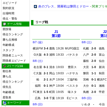
エピソード
炎のプレス、開幕戦は磐田とドロー
-
関東ブリキ
契約状況
出場時間
得点・警告
リーグ戦
チーム情報
競技場
J1
J2
得点ランキング
第1節
第1
勝ち点推移
8/7 (金)
8/8 (土)
年齢構成
横浜FM
3-4
鹿島
19:26
MUFG国立
札幌
2-0
徳島
スタッフ
G大阪
4-3
浦和
19:33
パナスタ
八戸
2-0
富山
関係者ニュース
関係者エピソード
8/8 (土)
藤枝
2-0
仙台
Jリーグ記録
名古屋
0-1
清水
19:03
豊田ス
大宮
1-0
新潟
順位表
C大阪
2-1
岡山
19:03
ハナサカ
磐田
1-1
秋田
勝ち点
柏
2-1
水戸
19:04
三協F柏
宮崎
0-1
横浜FC
得点ランキング
福岡
0-1
神戸
19:04
ベススタ
大分
0-1
湘南
得失点
FC東京
1-5
町田
19:05
味スタ
鳥栖
2-0
甲府
年齢構成
星取表
広島
3-0
千葉
19:19
Eピース
8/9 (日)
キーワード
8/9 (日)
いわき
-
今治