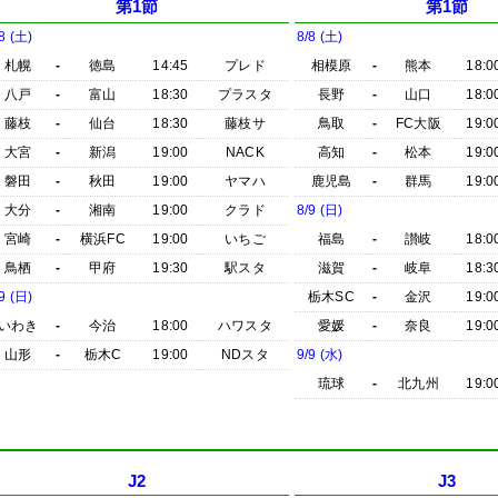
第1節
第1節
8 (土)
8/8 (土)
札幌
-
徳島
14:45
プレド
相模原
-
熊本
18:0
八戸
-
富山
18:30
プラスタ
長野
-
山口
18:0
藤枝
-
仙台
18:30
藤枝サ
鳥取
-
FC大阪
19:0
大宮
-
新潟
19:00
NACK
高知
-
松本
19:0
磐田
-
秋田
19:00
ヤマハ
鹿児島
-
群馬
19:0
大分
-
湘南
19:00
クラド
8/9 (日)
宮崎
-
横浜FC
19:00
いちご
福島
-
讃岐
18:0
鳥栖
-
甲府
19:30
駅スタ
滋賀
-
岐阜
18:3
9 (日)
栃木SC
-
金沢
19:0
いわき
-
今治
18:00
ハワスタ
愛媛
-
奈良
19:0
山形
-
栃木C
19:00
NDスタ
9/9 (水)
琉球
-
北九州
19:0
J2
J3