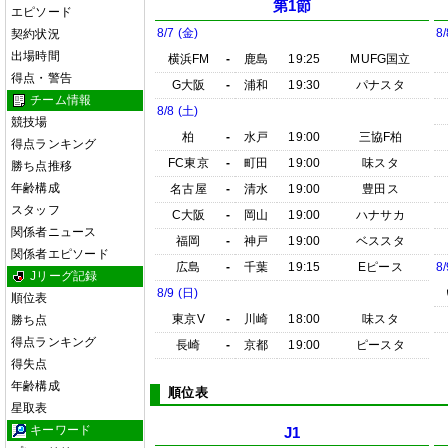
第1節
エピソード
8/7 (金)
8/
契約状況
出場時間
横浜FM
-
鹿島
19:25
MUFG国立
得点・警告
G大阪
-
浦和
19:30
パナスタ
チーム情報
8/8 (土)
競技場
柏
-
水戸
19:00
三協F柏
得点ランキング
FC東京
-
町田
19:00
味スタ
勝ち点推移
年齢構成
名古屋
-
清水
19:00
豊田ス
スタッフ
C大阪
-
岡山
19:00
ハナサカ
関係者ニュース
福岡
-
神戸
19:00
ベススタ
関係者エピソード
広島
-
千葉
19:15
Eピース
8/
Jリーグ記録
8/9 (日)
順位表
東京V
-
川崎
18:00
味スタ
勝ち点
得点ランキング
長崎
-
京都
19:00
ピースタ
得失点
年齢構成
順位表
星取表
キーワード
J1