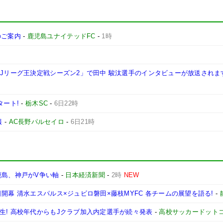
施のご案内
-
鹿児島ユナイテッドFC
-
1時
西Jリーグ王決定戦シーズン2」で田中 駿汰選手のインタビューが放送されま
タート!
-
栃木SC
-
6日22時
報
-
AC長野パルセイロ
-
6日21時
鹿島、神戸がV争い軸
-
日本経済新聞
-
2時
NEW
開幕 清水エスパルス×ジュビロ磐田×藤枝MYFC 各チームの展望を語る!
-
生! 高校年代からもJクラブ加入内定選手が続々発表
-
高校サッカードット