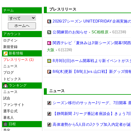
プレスリリース
チーム
2026/27シーズン UNITEDFRIDAY企画実
公開練習のお知らせ
-
SC相模原
-
6日23時
アカウント
ログイン
関西テレビ「夏休みはJ!新シーズン開幕!関
新規登録
大阪
-
6日22時
新着情報
プレスリリース (1)
8月9日(日)ホーム開幕戦より新イベントがス
ニュース
8/6(木)更新【8/8(土)vs.山口戦】新グッズ情
ブログ
トピックス
ランキング
ニュース
ニュース
試合
シーズン移行のサッカーJリーグ、7日開幕 
ファンサイト
選手公式
【静岡新聞 Jリーグ番記者座談会】きょう7日
著名人
日程
高体連勢から5人目のJクラブ加入内定者が誕
予定