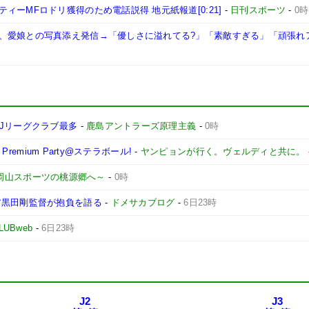
ーMFロドリ獲得のため電話説得 地元紙報道[0:21]
-
日刊スポーツ
-
0時
、愛娘との写真添え発信→「優しさに溢れてる?」「素敵すぎる」「頑張れ
Jリーグクラブ最多
-
鹿島アントラーズ原理主義
-
0時
remium Party@ステラボール!
-
ヤンピョンが行く。ヴェルディと共に。
 ～岡山スポーツの桃源郷へ～
-
0時
ア黒田剛監督が抱負を語る
-
ドメサカブログ
-
6日23時
LUBweb
-
6日23時
J2
J3