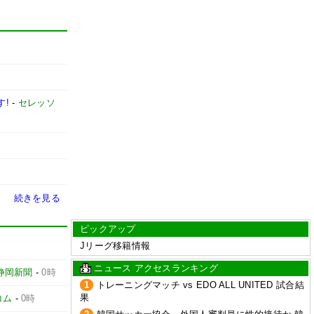
す!
-
セレッソ
続きを見る
ピックアップ
Jリーグ移籍情報
ニュース アクセスランキング
静岡新聞
-
0時
1
トレーニングマッチ vs EDO ALL UNITED 試合結
果
コム
-
0時