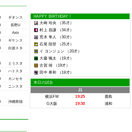
HAPPY BIRTHDAY !
0
ギオンス
大崎 玲央
（35才）
0
長野U
村上 昌謙
（34才）
0
Axis
荒木 隼人
（30才）
0
ギケンス
石尾 陸登
（25才）
0
白波スタ
イ ヨンジュン
（20才）
大藤 颯太
（19才）
0
とうスタ
古賀 竣
（19才）
0
ハトスタ
田中 希和
（19才）
0
カンセキ
本日の試合
0
ニンスタ
J1
横浜FM
19:25
鹿島
0
沖縄県陸
G大阪
19:30
浦和