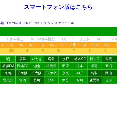
スマートフォン版はこちら
移籍
注目の試合
テレビ
toto
トラベル
スケジュール
J1百年構想
J2・J3百年構想
Jカップ
天皇杯
ACL
FI
8月
1月
2月
3月
4月
5月
6月
7月
9月
10月
11月
6
8/3
4
5
7
8
9
山形
福島
いわき
鹿島
水戸
栃木SC
栃木C
群馬
横浜FM
横浜FC
湘南
相模原
甲府
松本
長野
新潟
京都
G大阪
C大阪
FC大阪
奈良
神戸
鳥取
岡山
北九州
鳥栖
長崎
熊本
大分
宮崎
鹿児島
琉球