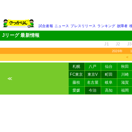
試合速報
ニュース
プレスリリース
ランキング
故障者
Jリーグ 最新情報
J1
J2
J3
2026年
＜
札幌
八戸
仙台
秋田
FC東京
東京V
町田
川崎
≪
藤枝
名古屋
岐阜
滋賀
愛媛
今治
高知
福岡