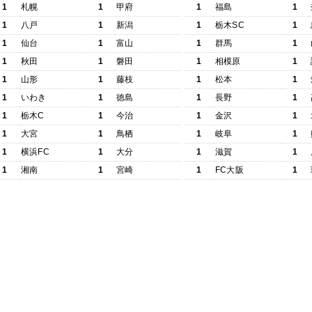
1
札幌
1
甲府
1
福島
1
1
八戸
1
新潟
1
栃木SC
1
1
仙台
1
富山
1
群馬
1
1
秋田
1
磐田
1
相模原
1
1
山形
1
藤枝
1
松本
1
1
いわき
1
徳島
1
長野
1
1
栃木C
1
今治
1
金沢
1
1
大宮
1
鳥栖
1
岐阜
1
1
横浜FC
1
大分
1
滋賀
1
1
湘南
1
宮崎
1
FC大阪
1