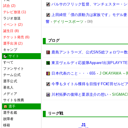
バルサのフリック監督、マンチェスター・シティ
試合 (2)
テレビ放送 (1)
上田綺世「僕の原動力は家族です」モデル妻
ラジオ放送
響
-
デイリースポーツ
-
0時
イベント (2)
誕生日 (8)
チケット発売 (6)
ブログ
選手出演 (2)
キャンプ
鹿島アントラーズ、公式SNS総フォロワー数
サイト
すべて
東京ヴェルディ応援隊Appare!出演PLAYYTE P
ファンサイト
日本代表のこと・・・655
-
J OKAYAMA
チーム公式
選手公式
今季もタイトル獲得を目指すFC町田ゼルビ
著名人
メディア
川村拓夢の復帰と栗原圭介の想い
-
SIGMAC
サイトを推薦
選手
選手名鑑
リーグ戦
故障者
J1
移籍