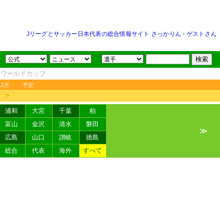
Jリーグとサッカー日本代表の総合情報サイト さっかりん
-
ゲストさん
FAワールドカップ
12月
予定
＞
浦和
大宮
千葉
柏
富山
金沢
清水
磐田
≫
広島
山口
讃岐
徳島
総合
代表
海外
すべて