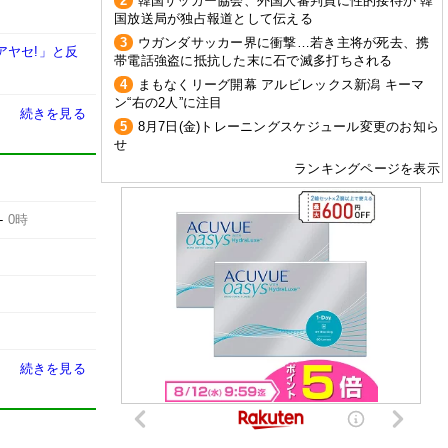
2
韓国サッカー協会、外国人審判員に性的接待か 韓
国放送局が独占報道として伝える
3
ウガンダサッカー界に衝撃…若き主将が死去、携
アヤセ!」と反
帯電話強盗に抵抗した末に石で滅多打ちされる
4
まもなくリーグ開幕 アルビレックス新潟 キーマ
ン“右の2人”に注目
続きを見る
5
8月7日(金)トレーニングスケジュール変更のお知ら
せ
ランキングページを表示
-
0時
続きを見る