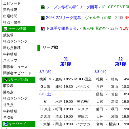
エピソード
シーズン移行の新Jリーグ開幕
-
ICI C'EST VE
契約状況
出場時間
2026-27Jリーグ開幕
-
ヴェルディの星
-
22時
N
得点・警告
ド派手な開幕☆金J
-
西京極 紫の館
-
22時
NEW
チーム情報
競技場
得点ランキング
リーグ戦
勝ち点推移
年齢構成
J1
J2
スタッフ
第1節
第1節
関係者ニュース
8/7 (金)
8/8 (土)
関係者エピソード
横浜FM
-
鹿島
19:25
MUFG国立
札幌
-
徳島
14:
Jリーグ記録
順位表
G大阪
-
浦和
19:30
パナスタ
八戸
-
富山
18:
勝ち点
8/8 (土)
藤枝
-
仙台
18:
得点ランキング
柏
-
水戸
19:00
三協F柏
大宮
-
新潟
19:
得失点
FC東京
-
町田
19:00
味スタ
磐田
-
秋田
19:
年齢構成
名古屋
-
清水
19:00
豊田ス
大分
-
湘南
19:
星取表
キーワード
C大阪
-
岡山
19:00
ハナサカ
宮崎
-
横浜FC
19: