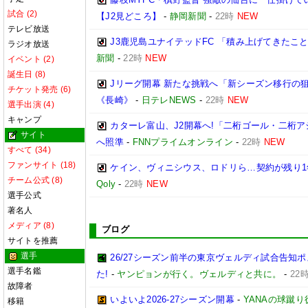
試合 (2)
【J2見どころ】
-
静岡新聞
-
22時
NEW
テレビ放送
J3鹿児島ユナイテッドFC 「積み上げてきたこ
ラジオ放送
新聞
-
22時
NEW
イベント (2)
誕生日 (8)
Jリーグ開幕 新たな挑戦へ「新シーズン移行の
チケット発売 (6)
《長崎》
-
日テレNEWS
-
22時
NEW
選手出演 (4)
キャンプ
カターレ富山、J2開幕へ!「二桁ゴール・二桁ア
サイト
へ照準
-
FNNプライムオンライン
-
22時
NEW
すべて (34)
ファンサイト (18)
ケイン、ヴィニシウス、ロドリら…契約が残り1
チーム公式 (8)
Qoly
-
22時
NEW
選手公式
著名人
メディア (8)
ブログ
サイトを推薦
選手
26/27シーズン前半の東京ヴェルディ試合告知
選手名鑑
た!
-
ヤンピョンが行く。ヴェルディと共に。
-
22
故障者
いよいよ2026-27シーズン開幕
-
YANAの球蹴
移籍