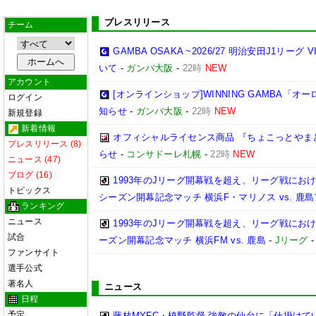
プレスリリース
チーム
GAMBA OSAKA ~2026/27 明治安田J1リーグ 
いて
-
ガンバ大阪
-
22時
NEW
アカウント
[オンラインショップ]WINNING GAMBA「
ログイン
知らせ
-
ガンバ大阪
-
22時
NEW
新規登録
新着情報
オフィシャルライセンス商品 『ちょこっとやま
プレスリリース (8)
らせ
-
コンサドーレ札幌
-
22時
NEW
ニュース (47)
ブログ (16)
1993年のJリーグ開幕戦を超え、リーグ戦における最多
トピックス
シーズン開幕記念マッチ 横浜F・マリノス vs. 鹿島ア
ランキング
ニュース
1993年のJリーグ開幕戦を超え、リーグ戦における最
試合
ーズン開幕記念マッチ 横浜FM vs. 鹿島
-
Jリーグ
ファンサイト
選手公式
著名人
ニュース
日程
予定
藤枝MYFC・槙野監督 強敵の仙台に「仕掛けて