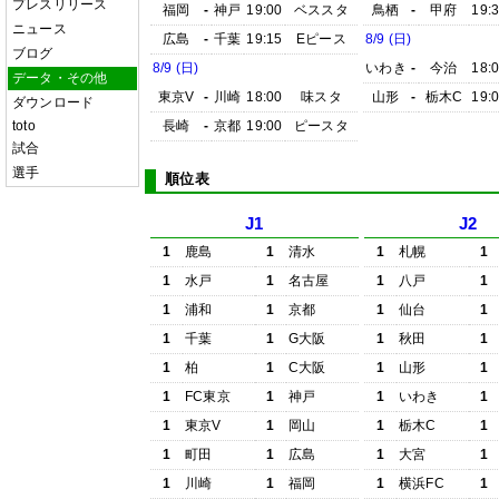
プレスリリース
福岡
-
神戸
19:00
ベススタ
鳥栖
-
甲府
19:
ニュース
広島
-
千葉
19:15
Eピース
8/9 (日)
ブログ
8/9 (日)
いわき
-
今治
18:
データ・その他
東京V
-
川崎
18:00
味スタ
山形
-
栃木C
19:
ダウンロード
toto
長崎
-
京都
19:00
ピースタ
試合
選手
順位表
J1
J2
1
鹿島
1
清水
1
札幌
1
1
水戸
1
名古屋
1
八戸
1
1
浦和
1
京都
1
仙台
1
1
千葉
1
G大阪
1
秋田
1
1
柏
1
C大阪
1
山形
1
1
FC東京
1
神戸
1
いわき
1
1
東京V
1
岡山
1
栃木C
1
1
町田
1
広島
1
大宮
1
1
川崎
1
福岡
1
横浜FC
1