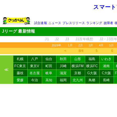
スマート
試合速報
ニュース
プレスリリース
ランキング
故障者
Jリーグ 最新情報
J1
J2
J3
J1百年構想
J2・J3百
2026年
1月
2月
3月
4月
5月
＜
8/4
5
6
札幌
八戸
仙台
秋田
山形
福島
いわき
FC東京
東京V
町田
川崎
横浜FM
横浜FC
湘南
≪
藤枝
名古屋
岐阜
滋賀
京都
G大阪
C大阪
愛媛
今治
高知
福岡
北九州
鳥栖
長崎