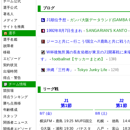
チーム公式
選手公式
ブログ
著名人
J1順位予想
-
ガンバ大阪データランド(GAMBA OSAK
メディア
サイトを推薦
1992年8月7日生まれ
-
SANGARIAN'S KANTO
選手
選手名鑑
ジーコと共に～行こう!国立へ!!鹿島と共に戦うため
故障者
W杯後無所属の長友佑都が東京のJ1開幕戦に来
移籍
エピソード
す」
-
footballnet【サッカーまとめ】
-
13時
契約状況
沖縄「三竹寿」
-
Tokyo Junky Life
-
12時
出場時間
得点・警告
チーム情報
リーグ戦
競技場
得点ランキング
J1
J2
勝ち点推移
第1節
第1節
年齢構成
8/7 (金)
8/8 (土)
スタッフ
横浜FM
-
鹿島
19:25
MUFG国立
札幌
-
徳島
14:
関係者ニュース
G大阪
-
浦和
19:30
パナスタ
八戸
-
富山
18:
関係者エピソード