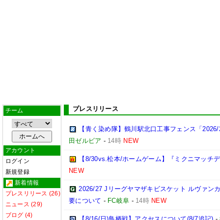
プレスリリース
チーム
【青く染め隊】鶴川駅北口工事フェンス「2026/
田ゼルビア
-
14時
NEW
アカウント
【8/30vs.松本/ホームゲーム】『ミクニマッチ
ログイン
NEW
新規登録
新着情報
2026/27 Jリーグヤマザキビスケット ルヴァ
プレスリリース (26)
要について
-
FC岐阜
-
14時
NEW
ニュース (29)
ブログ (4)
【8/16(日)鳥栖戦】アクセスについて(8/7追記)
-