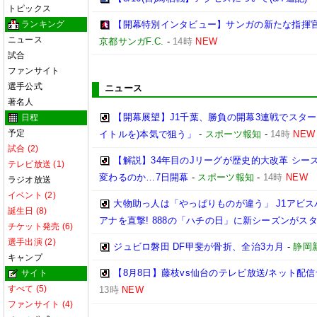
トピックス
ランキング
【開幕特別インタビュー】サンガの新たな指揮官
ニュース
京都サンガF.C.
-
14時
NEW
試合
ファンサイト
選手公式
ニュース
著名人
【開幕展望】J1千葉、勝負の開幕3連戦でスター
日程
予定
イトルを)本気で狙う」
-
スポーツ報知
-
14時
NEW
試合 (2)
【解説】34年目のJリーグが歴史的大改革 シ
テレビ放送 (1)
変わるのか…7日開幕
-
スポーツ報知
-
14時
NEW
ラジオ放送
イベント (2)
大物助っ人は「やっぱりものが違う」 J1アビス
誕生日 (8)
アナを直撃! 888の「ハチの日」に新シーズンがス
チケット発売 (6)
選手出演 (2)
ジュビロ磐田 DF甲斐が骨折、全治3カ月
-
静岡
キャンプ
【8月8日】藤枝vs仙台のテレビ放送/ネット配信
サイト
すべて (5)
13時
NEW
ファンサイト (4)