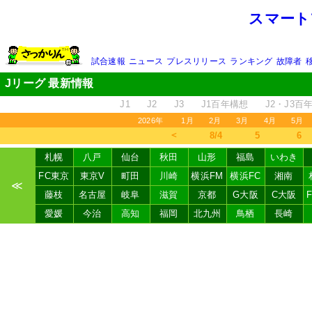
スマート
試合速報
ニュース
プレスリリース
ランキング
故障者
Jリーグ 最新情報
J1
J2
J3
J1百年構想
J2・J3百
2026年
1月
2月
3月
4月
5月
＜
8/4
5
6
札幌
八戸
仙台
秋田
山形
福島
いわき
FC東京
東京V
町田
川崎
横浜FM
横浜FC
湘南
≪
藤枝
名古屋
岐阜
滋賀
京都
G大阪
C大阪
愛媛
今治
高知
福岡
北九州
鳥栖
長崎