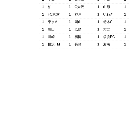
1
柏
1
C大阪
1
山形
1
1
FC東京
1
神戸
1
いわき
1
1
東京V
1
岡山
1
栃木C
1
1
町田
1
広島
1
大宮
1
1
川崎
1
福岡
1
横浜FC
1
1
横浜FM
1
長崎
1
湘南
1