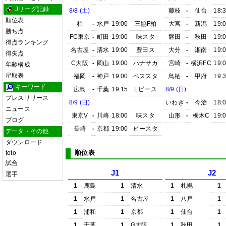
Jリーグ記録
8/8 (土)
藤枝
-
仙台
18:
順位表
柏
-
水戸
19:00
三協F柏
大宮
-
新潟
19:
勝ち点
FC東京
-
町田
19:00
味スタ
磐田
-
秋田
19:
得点ランキング
名古屋
-
清水
19:00
豊田ス
大分
-
湘南
19:
得失点
C大阪
-
岡山
19:00
ハナサカ
宮崎
-
横浜FC
19:
年齢構成
星取表
福岡
-
神戸
19:00
ベススタ
鳥栖
-
甲府
19:
キーワード
広島
-
千葉
19:15
Eピース
8/9 (日)
プレスリリース
8/9 (日)
いわき
-
今治
18:
ニュース
東京V
-
川崎
18:00
味スタ
山形
-
栃木C
19:
ブログ
長崎
-
京都
19:00
ピースタ
データ・その他
ダウンロード
順位表
toto
試合
J1
J2
選手
1
鹿島
1
清水
1
札幌
1
1
水戸
1
名古屋
1
八戸
1
1
浦和
1
京都
1
仙台
1
1
千葉
1
G大阪
1
秋田
1