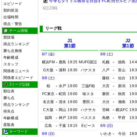
今季もタイトル獲得を目指すFC町田ゼルビア黒
エピソード
6日23時
契約状況
出場時間
得点・警告
リーグ戦
チーム情報
競技場
J1
J2
得点ランキング
第1節
第1節
勝ち点推移
8/7 (金)
8/8 (土)
年齢構成
横浜FM
-
鹿島
19:25
MUFG国立
札幌
-
徳島
14:
スタッフ
G大阪
-
浦和
19:30
パナスタ
八戸
-
富山
18:
関係者ニュース
関係者エピソード
8/8 (土)
藤枝
-
仙台
18:
Jリーグ記録
柏
-
水戸
19:00
三協F柏
大宮
-
新潟
19:
順位表
FC東京
-
町田
19:00
味スタ
磐田
-
秋田
19:
勝ち点
名古屋
-
清水
19:00
豊田ス
大分
-
湘南
19:
得点ランキング
C大阪
-
岡山
19:00
ハナサカ
宮崎
-
横浜FC
19:
得失点
福岡
-
神戸
19:00
ベススタ
鳥栖
-
甲府
19:
年齢構成
星取表
広島
-
千葉
19:15
Eピース
8/9 (日)
キーワード
8/9 (日)
いわき
-
今治
18: