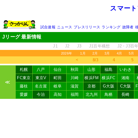
スマート
試合速報
ニュース
プレスリリース
ランキング
故障者
Jリーグ 最新情報
J1
J2
J3
J1百年構想
J2・J3百
2026年
1月
2月
3月
4月
5月
＜
8/3
4
5
札幌
八戸
仙台
秋田
山形
福島
いわき
FC東京
東京V
町田
川崎
横浜FM
横浜FC
湘南
≪
藤枝
名古屋
岐阜
滋賀
京都
G大阪
C大阪
愛媛
今治
高知
福岡
北九州
鳥栖
長崎