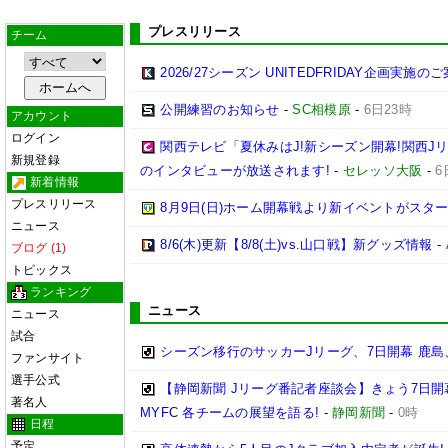
プレスリリース
チーム
2026/27シーズン UNITEDFRIDAY企画実施の
公開練習のお知らせ
-
SC相模原
-
6日23時
アカウント
ログイン
関西テレビ「夏休みはJ!新シーズン開幕!関西J
新規登録
のインタビューが放送されます!
-
セレッソ大阪
-
6
新着情報
プレスリリース
8月9日(日)ホーム開幕戦より新イベントがスター
ニュース
8/6(木)更新【8/8(土)vs.山口戦】新グッズ情報
-
ブログ (1)
トピックス
ランキング
ニュース
ニュース
試合
シーズン移行のサッカーJリーグ、7日開幕 鹿島
ファンサイト
選手公式
【静岡新聞 Jリーグ番記者座談会】きょう7日開
著名人
MYFC 各チームの展望を語る!
-
静岡新聞
-
0時
日程
予定