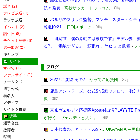
高体連勢から5人目のJクラブ加入内定者が誕生!
試合 (2)
続々発表
-
高校サッカードットコム
-
0時
テレビ放送 (1)
バルサのフリック監督、マンチェスター・シティ
ラジオ放送
イベント (2)
報道[0:21]
-
日刊スポーツ
-
0時
誕生日 (8)
上田綺世「僕の原動力は家族です」モデル妻、
チケット発売 (6)
る?」「素敵すぎる」「頑張れアヤセ!」と反響
-
デ
選手出演 (2)
キャンプ
サイト
ブログ
すべて (1)
ファンサイト (1)
26/27J1展望 その2
-
かってに応援団
-
2時
チーム公式
選手公式
鹿島アントラーズ、公式SNS総フォロワー数J
著名人
義
-
0時
メディア
サイトを推薦
東京ヴェルディ応援隊Appare!出演PLAYYTE Pre
選手
が行く。ヴェルディと共に。
-
0時
選手名鑑
日本代表のこと・・・655
-
J OKAYAMA 
故障者
移籍