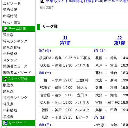
今季もタイトル獲得を目指すFC町田ゼルビア黒
エピソード
6日23時
契約状況
出場時間
得点・警告
リーグ戦
チーム情報
競技場
J1
J2
得点ランキング
第1節
第1節
勝ち点推移
8/7 (金)
8/8 (土)
年齢構成
横浜FM
-
鹿島
19:25
MUFG国立
札幌
-
徳島
14:
スタッフ
G大阪
-
浦和
19:30
パナスタ
八戸
-
富山
18:
関係者ニュース
関係者エピソード
8/8 (土)
藤枝
-
仙台
18:
Jリーグ記録
柏
-
水戸
19:00
三協F柏
大宮
-
新潟
19:
順位表
FC東京
-
町田
19:00
味スタ
磐田
-
秋田
19:
勝ち点
名古屋
-
清水
19:00
豊田ス
大分
-
湘南
19:
得点ランキング
C大阪
-
岡山
19:00
ハナサカ
宮崎
-
横浜FC
19:
得失点
福岡
-
神戸
19:00
ベススタ
鳥栖
-
甲府
19:
年齢構成
星取表
広島
-
千葉
19:15
Eピース
8/9 (日)
キーワード
8/9 (日)
いわき
-
今治
18: