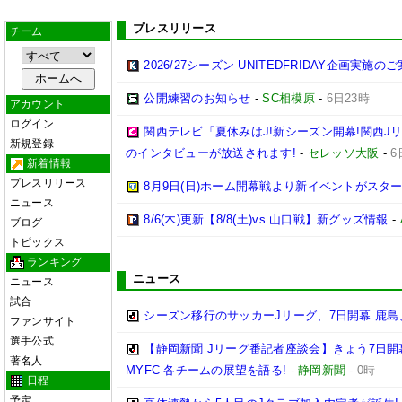
プレスリリース
チーム
2026/27シーズン UNITEDFRIDAY企画実施の
公開練習のお知らせ
-
SC相模原
-
6日23時
アカウント
ログイン
関西テレビ「夏休みはJ!新シーズン開幕!関西J
新規登録
のインタビューが放送されます!
-
セレッソ大阪
-
6
新着情報
プレスリリース
8月9日(日)ホーム開幕戦より新イベントがスター
ニュース
8/6(木)更新【8/8(土)vs.山口戦】新グッズ情報
-
ブログ
トピックス
ランキング
ニュース
ニュース
試合
シーズン移行のサッカーJリーグ、7日開幕 鹿島
ファンサイト
選手公式
【静岡新聞 Jリーグ番記者座談会】きょう7日開
著名人
MYFC 各チームの展望を語る!
-
静岡新聞
-
0時
日程
予定