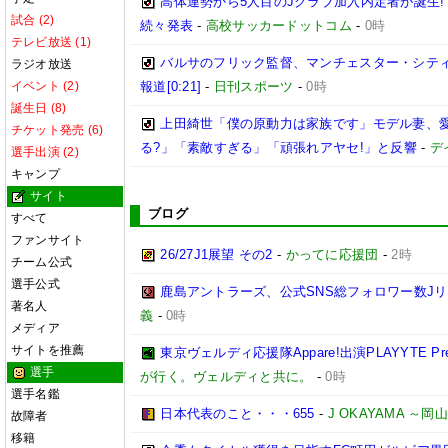
高体連勢から5人目のJクラブ加入内定者が誕生!
試合 (2)
続々発表
-
高校サッカードットコム
-
0時
テレビ放送 (1)
バルサのフリック監督、マンチェスター・シティ
ラジオ放送
イベント (2)
報道[0:21]
-
日刊スポーツ
-
0時
誕生日 (8)
上田綺世「僕の原動力は家族です」モデル妻、
チケット発売 (6)
る?」「素敵すぎる」「頑張れアヤセ!」と反響
-
デ
選手出演 (2)
キャンプ
サイト
ブログ
すべて
ファンサイト
26/27J1展望 その2
-
かってに応援団
-
2時
チーム公式
選手公式
鹿島アントラーズ、公式SNS総フォロワー数J
著名人
義
-
0時
メディア
サイトを推薦
東京ヴェルディ応援隊Appare!出演PLAYYTE Pre
選手
が行く。ヴェルディと共に。
-
0時
選手名鑑
日本代表のこと・・・655
-
J OKAYAMA 
故障者
移籍