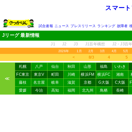
スマート
試合速報
ニュース
プレスリリース
ランキング
故障者
Jリーグ 最新情報
J1
J2
J3
J1百年構想
J2・J3百
2026年
1月
2月
3月
4月
5月
＜
8/3
4
5
札幌
八戸
仙台
秋田
山形
福島
いわき
FC東京
東京V
町田
川崎
横浜FM
横浜FC
湘南
≪
藤枝
名古屋
岐阜
滋賀
京都
G大阪
C大阪
愛媛
今治
高知
福岡
北九州
鳥栖
長崎