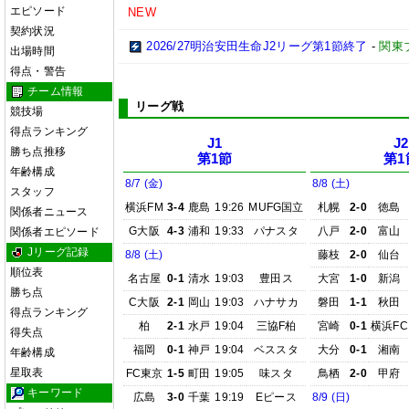
エピソード
NEW
契約状況
2026/27明治安田生命J2リーグ第1節終了
-
関東
出場時間
得点・警告
チーム情報
リーグ戦
競技場
得点ランキング
J1
J2
勝ち点推移
第1節
第1
年齢構成
8/7 (金)
8/8 (土)
スタッフ
横浜FM
3-4
鹿島
19:26
MUFG国立
札幌
2-0
徳島
関係者ニュース
G大阪
4-3
浦和
19:33
パナスタ
八戸
2-0
富山
関係者エピソード
Jリーグ記録
8/8 (土)
藤枝
2-0
仙台
順位表
名古屋
0-1
清水
19:03
豊田ス
大宮
1-0
新潟
勝ち点
C大阪
2-1
岡山
19:03
ハナサカ
磐田
1-1
秋田
得点ランキング
柏
2-1
水戸
19:04
三協F柏
宮崎
0-1
横浜FC
得失点
福岡
0-1
神戸
19:04
ベススタ
大分
0-1
湘南
年齢構成
星取表
FC東京
1-5
町田
19:05
味スタ
鳥栖
2-0
甲府
キーワード
広島
3-0
千葉
19:19
Eピース
8/9 (日)