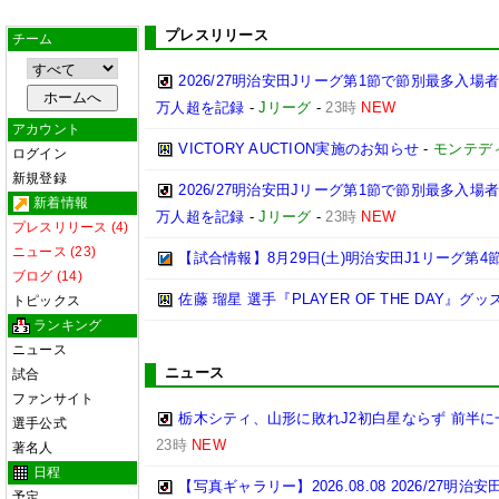
プレスリリース
チーム
2026/27明治安田Jリーグ第1節で節別最多入場
万人超を記録
-
Jリーグ
-
23時
NEW
アカウント
VICTORY AUCTION実施のお知らせ
-
モンテデ
ログイン
新規登録
2026/27明治安田Jリーグ第1節で節別最多入場
新着情報
万人超を記録
-
Jリーグ
-
23時
NEW
プレスリリース (4)
ニュース (23)
【試合情報】8月29日(土)明治安田J1リーグ第4節
ブログ (14)
佐藤 瑠星 選手『PLAYER OF THE DAY』
トピックス
ランキング
ニュース
ニュース
試合
ファンサイト
栃木シティ、山形に敗れJ2初白星ならず 前半
選手公式
23時
NEW
著名人
日程
【写真ギャラリー】2026.08.08 2026/27明治
予定