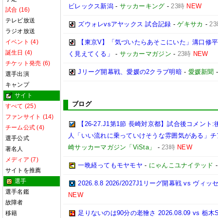
ビレックス新潟
-
サッカーキング
-
23時
NEW
試合 (16)
テレビ放送
ズウォレvsアヤックス 試合記録
-
ゲキサカ
-
2
ラジオ放送
イベント (4)
【東京V】「気づいたらあそこにいた」溝口修
誕生日 (4)
く見えてくる」
-
サッカーマガジン
-
23時
NEW
チケット発売 (6)
Jリーグ開幕戦、愛媛の2クラブ明暗
-
愛媛新聞
選手出演
キャンプ
サイト
ブログ
すべて (25)
ファンサイト (14)
【26-27.J1第1節 長崎対京都】試合後コメ
チーム公式 (4)
人「いい流れに乗っていけそうな雰囲気がある」チ
選手公式
崎サッカーマガジン「ViSta」
-
23時
NEW
著名人
メディア (7)
一晩経ってもモヤモヤ
-
にゃんこユナイテッド
サイトを推薦
選手
2026.8.8 2026/2027J1リーグ開幕戦 vs ヴィ
選手名鑑
NEW
故障者
足りないのは90分の老獪さ 2026.08.09 vs
移籍