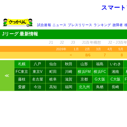
スマート
試合速報
ニュース
プレスリリース
ランキング
故障者
Jリーグ 最新情報
J1
J2
J3
J1百年構想
J2・J3百
2026年
1月
2月
3月
4月
5月
＜
8/6
7
8
札幌
八戸
仙台
秋田
山形
福島
いわき
FC東京
東京V
町田
川崎
横浜FM
横浜FC
湘南
≪
藤枝
名古屋
岐阜
滋賀
京都
G大阪
C大阪
愛媛
今治
高知
福岡
北九州
鳥栖
長崎