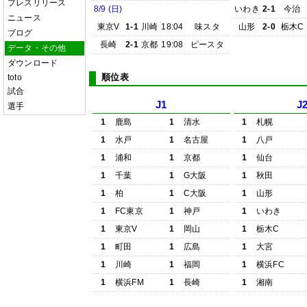
プレスリリース
8/9 (日)
いわき
2-1
今治
ニュース
東京V
1-1
川崎
18:04
味スタ
山形
2-0
栃木C
ブログ
長崎
2-1
京都
19:08
ピースタ
データ・その他
ダウンロード
順位表
toto
試合
J1
J
選手
1
鹿島
1
清水
1
札幌
1
水戸
1
名古屋
1
八戸
1
浦和
1
京都
1
仙台
1
千葉
1
G大阪
1
秋田
1
柏
1
C大阪
1
山形
1
FC東京
1
神戸
1
いわき
1
東京V
1
岡山
1
栃木C
1
町田
1
広島
1
大宮
1
川崎
1
福岡
1
横浜FC
1
横浜FM
1
長崎
1
湘南