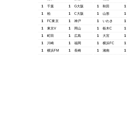
1
千葉
1
G大阪
1
秋田
1
1
柏
1
C大阪
1
山形
1
1
FC東京
1
神戸
1
いわき
1
1
東京V
1
岡山
1
栃木C
1
1
町田
1
広島
1
大宮
1
1
川崎
1
福岡
1
横浜FC
1
1
横浜FM
1
長崎
1
湘南
1