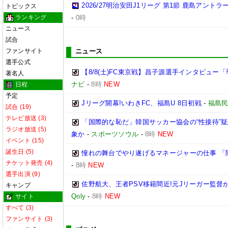
2026/27明治安田J1リーグ 第1節 鹿島アント
トピックス
ランキング
-
0時
ニュース
試合
ファンサイト
ニュース
選手公式
【8/8(土)FC東京戦】昌子源選手インタビュ
著名人
ナビ
-
8時
NEW
日程
予定
Jリーグ開幕!いわきFC、福島U 8日初戦
-
福島
試合 (19)
テレビ放送 (3)
「国際的な恥だ」韓国サッカー協会の“性接待”
ラジオ放送 (5)
象か
-
スポーツソウル
-
8時
NEW
イベント (15)
誕生日 (5)
憧れの舞台でやり遂げるマネージャーの仕事 「
チケット発売 (4)
-
8時
NEW
選手出演 (9)
佐野航大、王者PSV移籍間近!元Jリーガー監督
キャンプ
Qoly
-
8時
NEW
サイト
すべて (3)
ファンサイト (3)