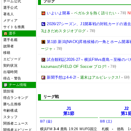
ブログ
チーム公式
選手公式
いよいよ開幕
-
ベガルタを熱く語りたい
-
7時
N
著名人
メディア
2026/27シーズン、J1開幕戦の対戦カードの
サイトを推薦
3はきだめスタジオブログ
-
7時
選手
選手名鑑
第1節:新潟(NACK)昇格候補の一角とホーム開幕
故障者
ージャ
-
7時
移籍
エピソード
試合観戦記2026-27～横浜FMvs鹿島～至極
契約状況
kazumaxのFIELD OF Soccer ブログ!
-
7時
出場時間
新聞予想は4-4-2!
-
週末はアルビレックス!
-
6時
得点・警告
チーム情報
競技場
リーグ戦
得点ランキング
勝ち点推移
J1
J2
年齢構成
第1節
第1
スタッフ
8/7 (金)
8/8 (土)
関係者ニュース
横浜FM
3-4
鹿島
19:26
MUFG国立
札幌
-
徳島
1
関係者エピソード