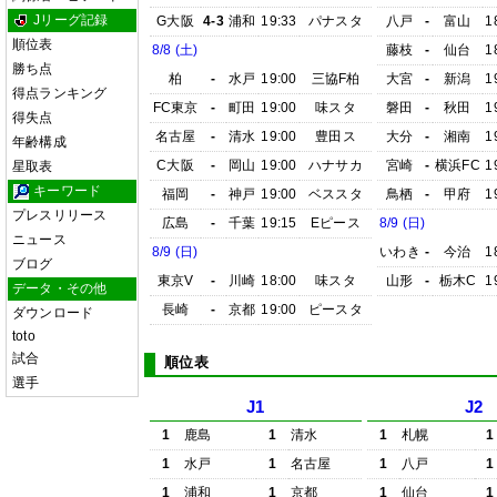
Jリーグ記録
G大阪
4-3
浦和
19:33
パナスタ
八戸
-
富山
1
順位表
8/8 (土)
藤枝
-
仙台
1
勝ち点
柏
-
水戸
19:00
三協F柏
大宮
-
新潟
1
得点ランキング
FC東京
-
町田
19:00
味スタ
磐田
-
秋田
1
得失点
名古屋
-
清水
19:00
豊田ス
大分
-
湘南
1
年齢構成
C大阪
-
岡山
19:00
ハナサカ
宮崎
-
横浜FC
1
星取表
キーワード
福岡
-
神戸
19:00
ベススタ
鳥栖
-
甲府
1
プレスリリース
広島
-
千葉
19:15
Eピース
8/9 (日)
ニュース
8/9 (日)
いわき
-
今治
1
ブログ
東京V
-
川崎
18:00
味スタ
山形
-
栃木C
1
データ・その他
長崎
-
京都
19:00
ピースタ
ダウンロード
toto
試合
順位表
選手
J1
J2
1
鹿島
1
清水
1
札幌
1
1
水戸
1
名古屋
1
八戸
1
1
浦和
1
京都
1
仙台
1