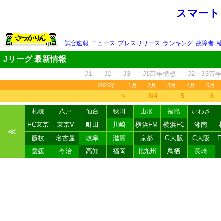
スマート
試合速報
ニュース
プレスリリース
ランキング
故障者
Jリーグ 最新情報
J1
J2
J3
J1百年構想
J2・J3百
2026年
1月
2月
3月
4月
5月
＜
8/4
5
6
札幌
八戸
仙台
秋田
山形
福島
いわき
FC東京
東京V
町田
川崎
横浜FM
横浜FC
湘南
≪
藤枝
名古屋
岐阜
滋賀
京都
G大阪
C大阪
愛媛
今治
高知
福岡
北九州
鳥栖
長崎