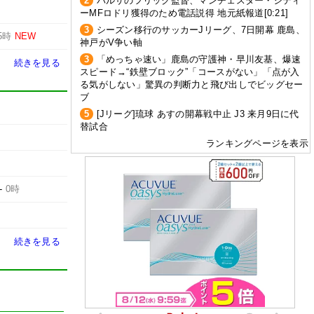
2
バルサのフリック監督、マンチェスター・シティ
ーMFロドリ獲得のため電話説得 地元紙報道[0:21]
3
シーズン移行のサッカーJリーグ、7日開幕 鹿島、
5時
NEW
神戸がV争い軸
3
「めっちゃ速い」鹿島の守護神・早川友基、爆速
続きを見る
スピード→“鉄壁ブロック”「コースがない」「点が入
る気がしない」驚異の判断力と飛び出しでビッグセー
ブ
5
[Jリーグ]琉球 あすの開幕戦中止 J3 来月9日に代
替試合
ランキングページを表示
-
0時
続きを見る