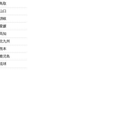
鳥取
山口
讃岐
愛媛
高知
北九州
熊本
鹿児島
琉球