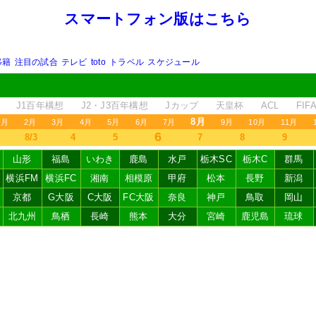
スマートフォン版はこちら
移籍
注目の試合
テレビ
toto
トラベル
スケジュール
J1百年構想
J2・J3百年構想
Jカップ
天皇杯
ACL
FI
8月
1月
2月
3月
4月
5月
6月
7月
9月
10月
11月
6
8/3
4
5
7
8
9
山形
福島
いわき
鹿島
水戸
栃木SC
栃木C
群馬
横浜FM
横浜FC
湘南
相模原
甲府
松本
長野
新潟
京都
G大阪
C大阪
FC大阪
奈良
神戸
鳥取
岡山
北九州
鳥栖
長崎
熊本
大分
宮崎
鹿児島
琉球