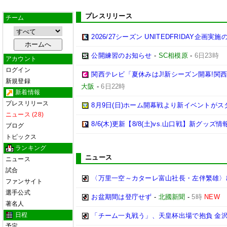
プレスリリース
チーム
2026/27シーズン UNITEDFRIDAY企画実
公開練習のお知らせ
-
SC相模原
-
6日23時
アカウント
ログイン
関西テレビ「夏休みはJ!新シーズン開幕!関
新規登録
大阪
-
6日22時
新着情報
プレスリリース
8月9日(日)ホーム開幕戦より新イベントがス
ニュース (28)
8/6(木)更新【8/8(土)vs.山口戦】新グッズ情
ブログ
トピックス
ランキング
ニュース
ニュース
試合
〈万里一空～カターレ富山社長・左伴繁雄〉出
ファンサイト
選手公式
お盆期間は登庁せず
-
北國新聞
-
5時
NEW
著名人
日程
「チーム一丸戦う」、天皇杯出場で抱負 金
予定