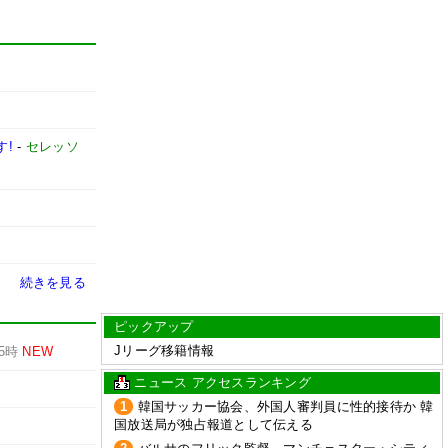
す!
-
セレッソ
続きを見る
ピックアップ
Jリーグ移籍情報
5時
NEW
ニュース アクセスランキング
1
韓国サッカー協会、外国人審判員に性的接待か 韓
国放送局が独占報道として伝える