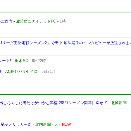
施のご案内
-
鹿児島ユナイテッドFC
-
1時
西Jリーグ王決定戦シーズン2」で田中 駿汰選手のインタビューが放送されま
タート!
-
栃木SC
-
6日22時
報
-
AC長野パルセイロ
-
6日21時
し尽くした者だけがつかむ昇格 26/27シーズン開幕に寄せて
-
北國新聞
-
沢星稜大サッカー部
-
北國新聞
-
5時
NEW