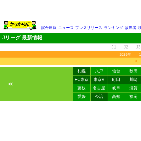
試合速報
ニュース
プレスリリース
ランキング
故障者
Jリーグ 最新情報
J1
J2
J3
2026年
＜
札幌
八戸
仙台
秋田
FC東京
東京V
町田
川崎
≪
藤枝
名古屋
岐阜
滋賀
愛媛
今治
高知
福岡