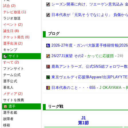
シーズン開幕に向け、ツエーゲン意気込み 
試合 (2)
テレビ放送 (1)
日本代表が「元気そうでなにより」 負傷か
ラジオ放送
イベント (2)
誕生日 (8)
ブログ
チケット発売 (6)
選手出演 (2)
2026-27年度・ガンバ大阪選手移籍情報(202
キャンプ
26/27J1展望 その2
-
かってに応援団
-
2時
サイト
すべて (2)
鹿島アントラーズ、公式SNS総フォロワー数
ファンサイト
チーム公式
東京ヴェルディ応援隊Appare!出演PLAYYTE P
選手公式
著名人
日本代表のこと・・・655
-
J OKAYAMA
メディア (2)
サイトを推薦
選手
リーグ戦
選手名鑑
J1
故障者
第1節
移籍