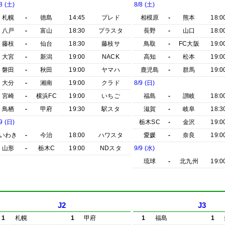
8 (土)
8/8 (土)
札幌
-
徳島
14:45
プレド
相模原
-
熊本
18:0
八戸
-
富山
18:30
プラスタ
長野
-
山口
18:0
藤枝
-
仙台
18:30
藤枝サ
鳥取
-
FC大阪
19:0
大宮
-
新潟
19:00
NACK
高知
-
松本
19:0
磐田
-
秋田
19:00
ヤマハ
鹿児島
-
群馬
19:0
大分
-
湘南
19:00
クラド
8/9 (日)
宮崎
-
横浜FC
19:00
いちご
福島
-
讃岐
18:0
鳥栖
-
甲府
19:30
駅スタ
滋賀
-
岐阜
18:3
9 (日)
栃木SC
-
金沢
19:0
いわき
-
今治
18:00
ハワスタ
愛媛
-
奈良
19:0
山形
-
栃木C
19:00
NDスタ
9/9 (水)
琉球
-
北九州
19:0
J2
J3
1
札幌
1
甲府
1
福島
1