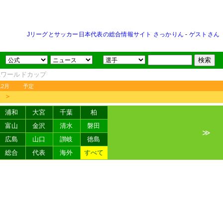
Jリーグとサッカー日本代表の総合情報サイト さっかりん
-
ゲストさん
FAワールドカップ
12月
予定
＞
浦和
大宮
千葉
柏
富山
金沢
清水
磐田
≫
広島
山口
讃岐
徳島
総合
代表
海外
すべて