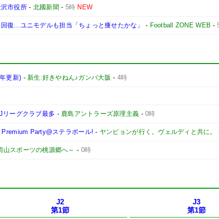
金沢市役所
-
北國新聞
-
5時
NEW
ら回復…ユニモデルも担当「ちょっと痩せたかな」
-
Football ZONE WEB
-
6年更新)
-
新生:好きやねん♪ガンバ大阪
-
4時
Jリーグクラブ最多
-
鹿島アントラーズ原理主義
-
0時
remium Party@ステラボール!
-
ヤンピョンが行く。ヴェルディと共に。
 ～岡山スポーツの桃源郷へ～
-
0時
J2
J3
第1節
第1節