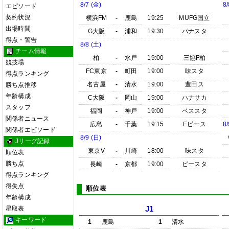
8/7 (金)
8/
エピソード
契約状況
横浜FM
-
鹿島
19:25
MUFG国立
出場時間
G大阪
-
浦和
19:30
パナスタ
得点・警告
8/8 (土)
チーム情報
柏
-
水戸
19:00
三協F柏
競技場
FC東京
-
町田
19:00
味スタ
得点ランキング
名古屋
-
清水
19:00
豊田ス
勝ち点推移
年齢構成
C大阪
-
岡山
19:00
ハナサカ
スタッフ
福岡
-
神戸
19:00
ベススタ
関係者ニュース
広島
-
千葉
19:15
Eピース
8/
関係者エピソード
8/9 (日)
Jリーグ記録
東京V
-
川崎
18:00
味スタ
順位表
勝ち点
長崎
-
京都
19:00
ピースタ
得点ランキング
得失点
順位表
年齢構成
星取表
J1
キーワード
1
鹿島
1
清水