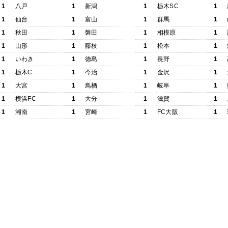
1
八戸
1
新潟
1
栃木SC
1
1
仙台
1
富山
1
群馬
1
1
秋田
1
磐田
1
相模原
1
1
山形
1
藤枝
1
松本
1
1
いわき
1
徳島
1
長野
1
1
栃木C
1
今治
1
金沢
1
1
大宮
1
鳥栖
1
岐阜
1
1
横浜FC
1
大分
1
滋賀
1
1
湘南
1
宮崎
1
FC大阪
1