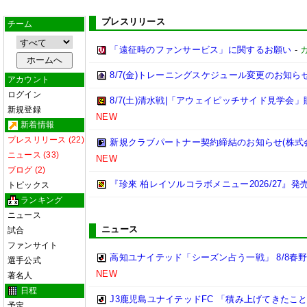
プレスリリース
チーム
「遠征時のファンサービス」に関するお願い
-
8/7(金)トレーニングスケジュール変更のお知ら
アカウント
ログイン
8/7(土)清水戦|「アウェイピッチサイド見学会
新規登録
NEW
新着情報
プレスリリース (22)
新規クラブパートナー契約締結のお知らせ(株式
ニュース (33)
NEW
ブログ (2)
『珍來 柏レイソルコラボメニュー2026/27』
トピックス
ランキング
ニュース
ニュース
試合
ファンサイト
高知ユナイテッド「シーズン占う一戦」 8/8春
選手公式
NEW
著名人
日程
J3鹿児島ユナイテッドFC 「積み上げてきたこ
予定