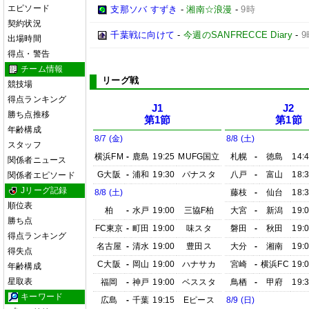
エピソード
支那ソバ すずき
-
湘南☆浪漫
-
9時
契約状況
千葉戦に向けて
-
今週のSANFRECCE Diary
-
9
出場時間
得点・警告
チーム情報
リーグ戦
競技場
得点ランキング
J1
J2
勝ち点推移
第1節
第1節
年齢構成
8/7 (金)
8/8 (土)
スタッフ
横浜FM
-
鹿島
19:25
MUFG国立
札幌
-
徳島
14:
関係者ニュース
G大阪
-
浦和
19:30
パナスタ
八戸
-
富山
18:
関係者エピソード
Jリーグ記録
8/8 (土)
藤枝
-
仙台
18:
順位表
柏
-
水戸
19:00
三協F柏
大宮
-
新潟
19:
勝ち点
FC東京
-
町田
19:00
味スタ
磐田
-
秋田
19:
得点ランキング
名古屋
-
清水
19:00
豊田ス
大分
-
湘南
19:
得失点
C大阪
-
岡山
19:00
ハナサカ
宮崎
-
横浜FC
19:
年齢構成
星取表
福岡
-
神戸
19:00
ベススタ
鳥栖
-
甲府
19:
キーワード
広島
-
千葉
19:15
Eピース
8/9 (日)