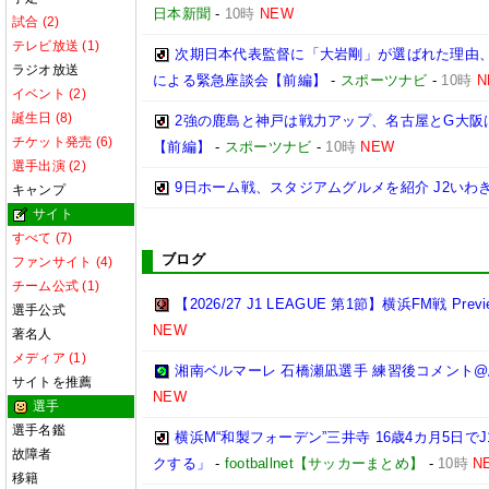
日本新聞
-
10時
NEW
試合 (2)
テレビ放送 (1)
次期日本代表監督に「大岩剛」が選ばれた理由、
ラジオ放送
による緊急座談会【前編】
-
スポーツナビ
-
10時
N
イベント (2)
誕生日 (8)
2強の鹿島と神戸は戦力アップ、名古屋とG大阪は
チケット発売 (6)
【前編】
-
スポーツナビ
-
10時
NEW
選手出演 (2)
9日ホーム戦、スタジアムグルメを紹介 J2いわき
キャンプ
サイト
すべて (7)
ブログ
ファンサイト (4)
チーム公式 (1)
【2026/27 J1 LEAGUE 第1節】横浜FM戦 Preview
選手公式
NEW
著名人
メディア (1)
湘南ベルマーレ 石橋瀬凪選手 練習後コメント@馬入 
サイトを推薦
NEW
選手
選手名鑑
横浜M“和製フォーデン”三井寺 16歳4カ月5日
故障者
クする」
-
footballnet【サッカーまとめ】
-
10時
N
移籍