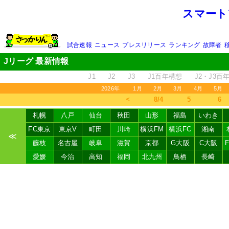
スマート
試合速報
ニュース
プレスリリース
ランキング
故障者
Jリーグ 最新情報
J1
J2
J3
J1百年構想
J2・J3百
2026年
1月
2月
3月
4月
5月
＜
8/4
5
6
札幌
八戸
仙台
秋田
山形
福島
いわき
FC東京
東京V
町田
川崎
横浜FM
横浜FC
湘南
≪
藤枝
名古屋
岐阜
滋賀
京都
G大阪
C大阪
愛媛
今治
高知
福岡
北九州
鳥栖
長崎