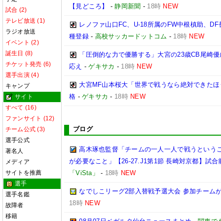
【見どころ】
-
静岡新聞
-
18時
NEW
試合 (2)
テレビ放送 (1)
レノファ山口FC、U-18所属のFW中根槙助、D
ラジオ放送
種登録
-
高校サッカードットコム
-
18時
NEW
イベント (2)
誕生日 (8)
「圧倒的な力で優勝する」大宮の23歳CB尾崎
チケット発売 (6)
応え
-
ゲキサカ
-
18時
NEW
選手出演 (4)
大宮MF山本桜大「世界で戦うなら絶対できたほ
キャンプ
格
-
ゲキサカ
-
18時
NEW
サイト
すべて (16)
ファンサイト (12)
ブログ
チーム公式 (3)
選手公式
高木琢也監督「チームの一人一人で戦うという
著名人
が必要なこと」【26-27.J1第1節 長崎対京都】試合
メディア
サイトを推薦
「ViSta」
-
18時
NEW
選手
なでしこリーグ2部入替戦予選大会 参加チームが
選手名鑑
18時
NEW
故障者
移籍