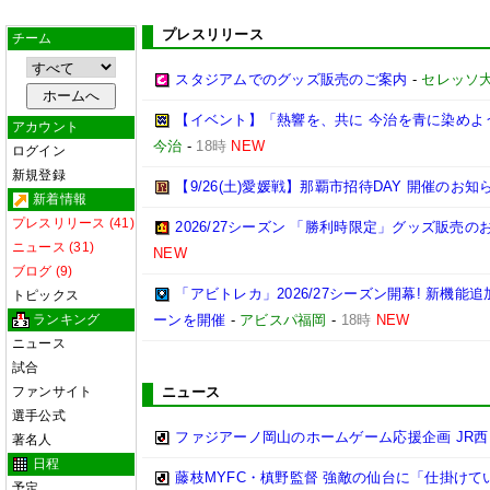
プレスリリース
チーム
スタジアムでのグッズ販売のご案内
-
セレッソ
【イベント】「熱響を、共に 今治を青に染めよう
アカウント
今治
-
18時
NEW
ログイン
新規登録
【9/26(土)愛媛戦】那覇市招待DAY 開催のお知
新着情報
プレスリリース (41)
2026/27シーズン 「勝利時限定」グッズ販売の
ニュース (31)
NEW
ブログ (9)
「アビトレカ」2026/27シーズン開幕! 新機
トピックス
ランキング
ーンを開催
-
アビスパ福岡
-
18時
NEW
ニュース
試合
ファンサイト
ニュース
選手公式
ファジアーノ岡山のホームゲーム応援企画 JR
著名人
日程
藤枝MYFC・槙野監督 強敵の仙台に「仕掛けて
予定