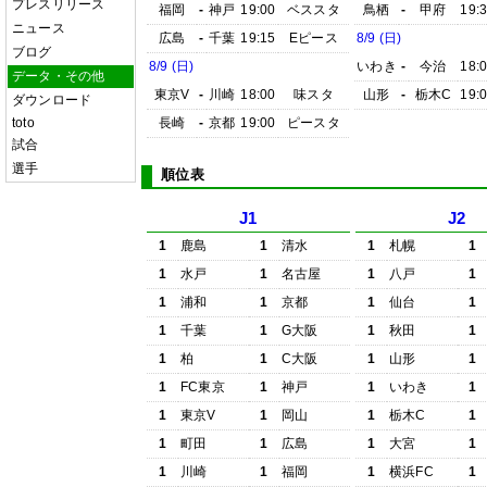
プレスリリース
福岡
-
神戸
19:00
ベススタ
鳥栖
-
甲府
19:
ニュース
広島
-
千葉
19:15
Eピース
8/9 (日)
ブログ
8/9 (日)
いわき
-
今治
18:
データ・その他
東京V
-
川崎
18:00
味スタ
山形
-
栃木C
19:
ダウンロード
toto
長崎
-
京都
19:00
ピースタ
試合
選手
順位表
J1
J2
1
鹿島
1
清水
1
札幌
1
1
水戸
1
名古屋
1
八戸
1
1
浦和
1
京都
1
仙台
1
1
千葉
1
G大阪
1
秋田
1
1
柏
1
C大阪
1
山形
1
1
FC東京
1
神戸
1
いわき
1
1
東京V
1
岡山
1
栃木C
1
1
町田
1
広島
1
大宮
1
1
川崎
1
福岡
1
横浜FC
1