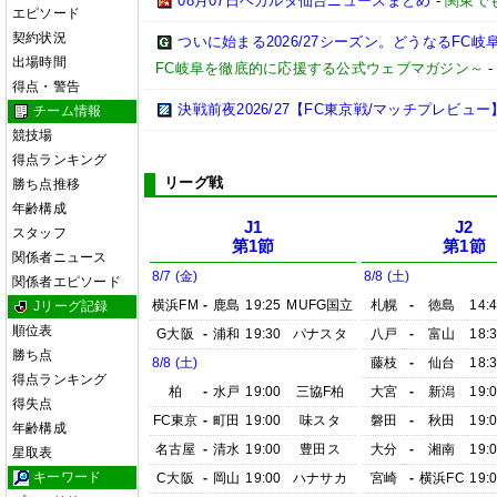
08月07日ベガルタ仙台ニュースまとめ
-
関東で
エピソード
契約状況
ついに始まる2026/27シーズン。どうなるFC岐阜【2
出場時間
FC岐阜を徹底的に応援する公式ウェブマガジン～
得点・警告
決戦前夜2026/27【FC東京戦/マッチプレビュー
チーム情報
競技場
得点ランキング
リーグ戦
勝ち点推移
年齢構成
J1
J2
スタッフ
第1節
第1節
関係者ニュース
8/7 (金)
8/8 (土)
関係者エピソード
横浜FM
-
鹿島
19:25
MUFG国立
札幌
-
徳島
14:
Jリーグ記録
順位表
G大阪
-
浦和
19:30
パナスタ
八戸
-
富山
18:
勝ち点
8/8 (土)
藤枝
-
仙台
18:
得点ランキング
柏
-
水戸
19:00
三協F柏
大宮
-
新潟
19:
得失点
FC東京
-
町田
19:00
味スタ
磐田
-
秋田
19:
年齢構成
名古屋
-
清水
19:00
豊田ス
大分
-
湘南
19:
星取表
キーワード
C大阪
-
岡山
19:00
ハナサカ
宮崎
-
横浜FC
19: