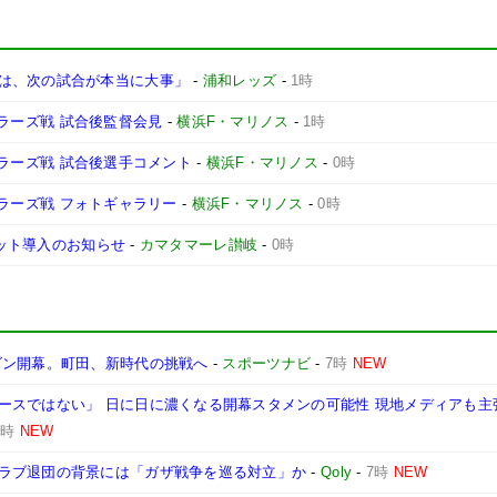
は、次の試合が本当に大事」
-
浦和レッズ
-
1時
ントラーズ戦 試合後監督会見
-
横浜F・マリノス
-
1時
ントラーズ戦 試合後選手コメント
-
横浜F・マリノス
-
0時
ントラーズ戦 フォトギャラリー
-
横浜F・マリノス
-
0時
ケット導入のお知らせ
-
カマタマーレ讃岐
-
0時
ズン開幕。町田、新時代の挑戦へ
-
スポーツナビ
-
7時
NEW
ースではない」 日に日に濃くなる開幕スタメンの可能性 現地メディアも主
7時
NEW
ラブ退団の背景には「ガザ戦争を巡る対立」か
-
Qoly
-
7時
NEW