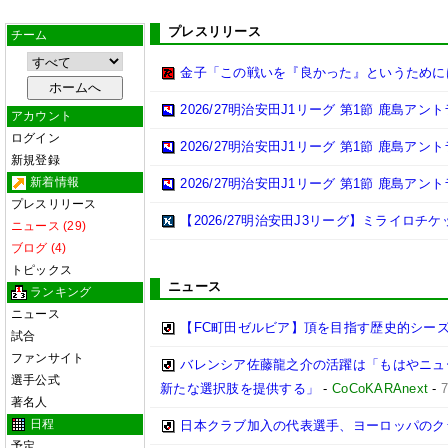
プレスリリース
チーム
金子「この戦いを『良かった』というために
2026/27明治安田J1リーグ 第1節 鹿島ア
アカウント
ログイン
2026/27明治安田J1リーグ 第1節 鹿島ア
新規登録
新着情報
2026/27明治安田J1リーグ 第1節 鹿島ア
プレスリリース
【2026/27明治安田J3リーグ】ミライロチ
ニュース (29)
ブログ (4)
トピックス
ニュース
ランキング
ニュース
【FC町田ゼルビア】頂を目指す歴史的シー
試合
ファンサイト
バレンシア佐藤龍之介の活躍は「もはやニュ
選手公式
新たな選択肢を提供する」
-
CoCoKARAnext
-
著名人
日程
日本クラブ加入の代表選手、ヨーロッパのク
予定