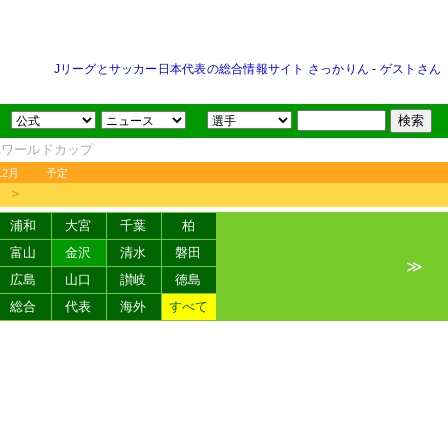
Jリーグとサッカー日本代表の総合情報サイト さっかりん
-
ゲストさん
FAワールドカップ
12月
予定
＞
浦和
大宮
千葉
柏
富山
金沢
清水
磐田
≫
広島
山口
讃岐
徳島
総合
代表
海外
すべて