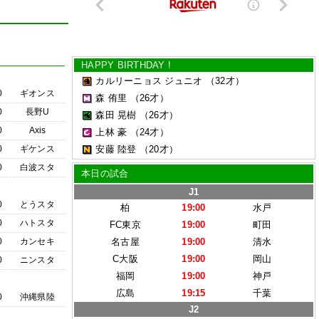
HAPPY BIRTHDAY !
カルリーニョス ジュニオ
（32才）
0
ギオンス
森 侑里
（26才）
0
長野U
森田 晃樹
（26才）
0
Axis
上林 豪
（24才）
0
ギケンス
安藤 陸登
（20才）
0
白波スタ
本日の試合
J1
0
とうスタ
柏
19:00
水戸
0
ハトスタ
FC東京
19:00
町田
0
カンセキ
名古屋
19:00
清水
C大阪
19:00
岡山
0
ニンスタ
福岡
19:00
神戸
広島
19:15
千葉
0
沖縄県陸
J2