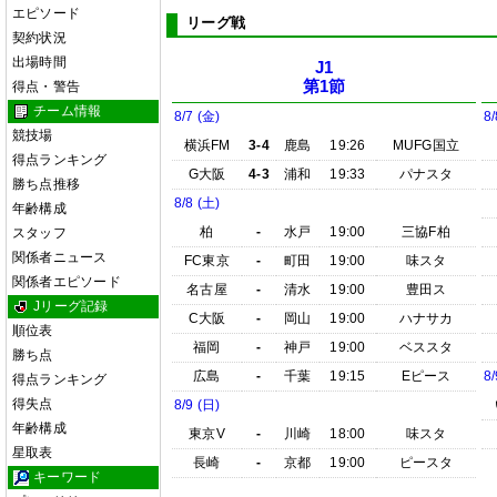
エピソード
リーグ戦
契約状況
出場時間
J1
第1節
得点・警告
チーム情報
8/7 (金)
8/
競技場
横浜FM
3-4
鹿島
19:26
MUFG国立
得点ランキング
G大阪
4-3
浦和
19:33
パナスタ
勝ち点推移
8/8 (土)
年齢構成
柏
-
水戸
19:00
三協F柏
スタッフ
関係者ニュース
FC東京
-
町田
19:00
味スタ
関係者エピソード
名古屋
-
清水
19:00
豊田ス
Jリーグ記録
C大阪
-
岡山
19:00
ハナサカ
順位表
福岡
-
神戸
19:00
ベススタ
勝ち点
広島
-
千葉
19:15
Eピース
8/
得点ランキング
得失点
8/9 (日)
年齢構成
東京V
-
川崎
18:00
味スタ
星取表
長崎
-
京都
19:00
ピースタ
キーワード