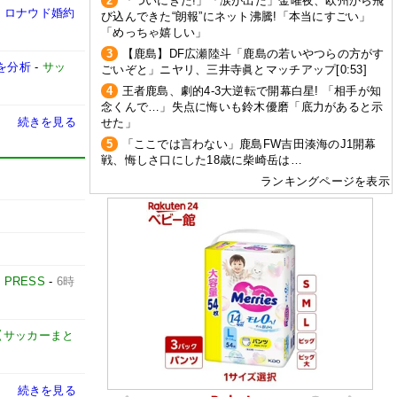
2
「ついにきた!」「涙が出た」金曜夜、欧州から飛
・ロナウド婚約
び込んできた“朗報”にネット沸騰!「本当にすごい」
「めっちゃ嬉しい」
3
【鹿島】DF広瀬陸斗「鹿島の若いやつらの方がす
を分析
-
サッ
ごいぞと」ニヤリ、三井寺眞とマッチアップ[0:53]
4
王者鹿島、劇的4-3大逆転で開幕白星! 「相手が知
念くんで…」失点に悔いも鈴木優磨「底力があると示
続きを見る
せた」
5
「ここでは言わない」鹿島FW吉田湊海のJ1開幕
戦、悔しさ口にした18歳に柴崎岳は…
ランキングページを表示
E PRESS
-
6時
net【サッカーまと
続きを見る