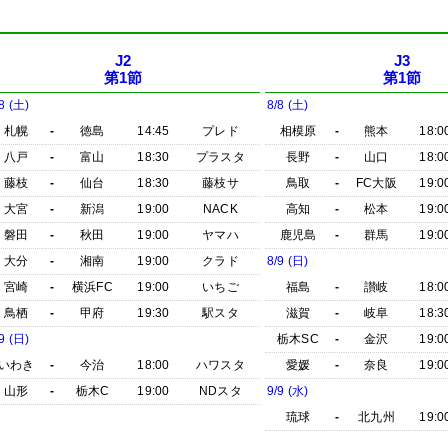
J2
J3
第1節
第1節
8 (土)
8/8 (土)
札幌
-
徳島
14:45
プレド
相模原
-
熊本
18:0
八戸
-
富山
18:30
プラスタ
長野
-
山口
18:0
藤枝
-
仙台
18:30
藤枝サ
鳥取
-
FC大阪
19:0
大宮
-
新潟
19:00
NACK
高知
-
松本
19:0
磐田
-
秋田
19:00
ヤマハ
鹿児島
-
群馬
19:0
大分
-
湘南
19:00
クラド
8/9 (日)
宮崎
-
横浜FC
19:00
いちご
福島
-
讃岐
18:0
鳥栖
-
甲府
19:30
駅スタ
滋賀
-
岐阜
18:3
9 (日)
栃木SC
-
金沢
19:0
いわき
-
今治
18:00
ハワスタ
愛媛
-
奈良
19:0
山形
-
栃木C
19:00
NDスタ
9/9 (水)
琉球
-
北九州
19:0