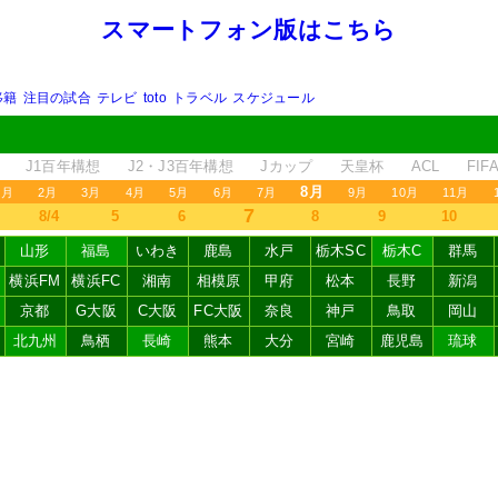
スマートフォン版はこちら
移籍
注目の試合
テレビ
toto
トラベル
スケジュール
J1百年構想
J2・J3百年構想
Jカップ
天皇杯
ACL
FI
8月
1月
2月
3月
4月
5月
6月
7月
9月
10月
11月
7
8/4
5
6
8
9
10
山形
福島
いわき
鹿島
水戸
栃木SC
栃木C
群馬
横浜FM
横浜FC
湘南
相模原
甲府
松本
長野
新潟
京都
G大阪
C大阪
FC大阪
奈良
神戸
鳥取
岡山
北九州
鳥栖
長崎
熊本
大分
宮崎
鹿児島
琉球