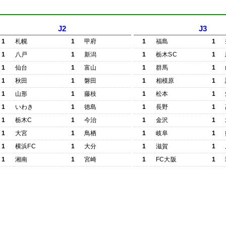
J2
J3
1
札幌
1
甲府
1
福島
1
1
八戸
1
新潟
1
栃木SC
1
1
仙台
1
富山
1
群馬
1
1
秋田
1
磐田
1
相模原
1
1
山形
1
藤枝
1
松本
1
1
いわき
1
徳島
1
長野
1
1
栃木C
1
今治
1
金沢
1
1
大宮
1
鳥栖
1
岐阜
1
1
横浜FC
1
大分
1
滋賀
1
1
湘南
1
宮崎
1
FC大阪
1