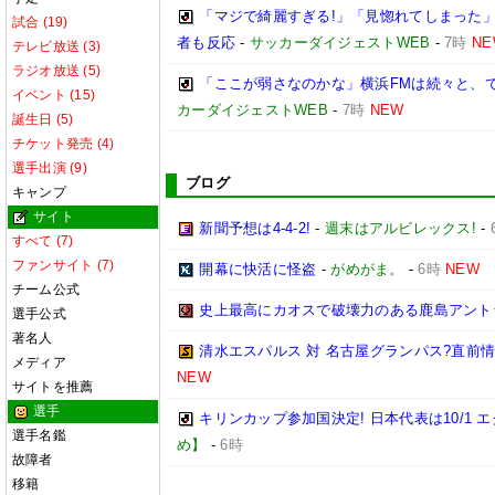
「マジで綺麗すぎる!」「見惚れてしまった」
試合 (19)
者も反応
-
サッカーダイジェストWEB
-
7時
NE
テレビ放送 (3)
ラジオ放送 (5)
「ここが弱さなのかな」横浜FMは続々と、で
イベント (15)
カーダイジェストWEB
-
7時
NEW
誕生日 (5)
チケット発売 (4)
選手出演 (9)
ブログ
キャンプ
サイト
新聞予想は4-4-2!
-
週末はアルビレックス!
-
すべて (7)
ファンサイト (7)
開幕に快活に怪盗
-
がめがま。
-
6時
NEW
チーム公式
史上最高にカオスで破壊力のある鹿島アント
選手公式
著名人
清水エスパルス 対 名古屋グランパス?直前情報ま
メディア
NEW
サイトを推薦
選手
キリンカップ参加国決定! 日本代表は10/1 エ
選手名鑑
め】
-
6時
故障者
移籍