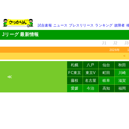
試合速報
ニュース
プレスリリース
ランキング
故障者
Jリーグ 最新情報
J1
J2
J3
2026年
＜
札幌
八戸
仙台
秋田
FC東京
東京V
町田
川崎
≪
藤枝
名古屋
岐阜
滋賀
愛媛
今治
高知
福岡