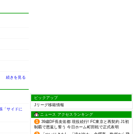
続きを見る
ピックアップ
Jリーグ移籍情報
張「サイドに
ニュース アクセスランキング
1
39歳DF長友佑都 現役続行! FC東京と再契約 J1初
制覇で恩返し誓う 今日ホーム町田戦で正式表明