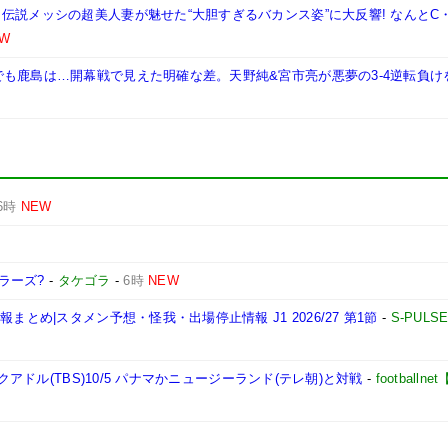
伝説メッシの超美人妻が魅せた“大胆すぎるバカンス姿”に大反響! なんとC
W
も鹿島は…開幕戦で見えた明確な差。天野純&宮市亮が悪夢の3-4逆転負け
6時
NEW
ラーズ?
-
タケゴラ
-
6時
NEW
とめ|スタメン予想・怪我・出場停止情報 J1 2026/27 第1節
-
S-PULS
クアドル(TBS)10/5 パナマかニュージーランド(テレ朝)と対戦
-
football