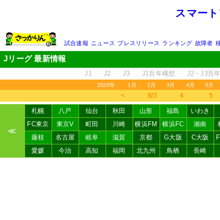
スマート
試合速報
ニュース
プレスリリース
ランキング
故障者
Jリーグ 最新情報
J1
J2
J3
J1百年構想
J2・J3百
2026年
1月
2月
3月
4月
5月
＜
8/3
4
5
札幌
八戸
仙台
秋田
山形
福島
いわき
FC東京
東京V
町田
川崎
横浜FM
横浜FC
湘南
≪
藤枝
名古屋
岐阜
滋賀
京都
G大阪
C大阪
愛媛
今治
高知
福岡
北九州
鳥栖
長崎