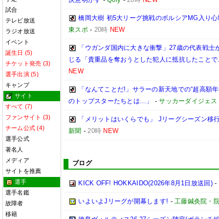
試合
橋岡大樹 初5大リーグ挑戦のボルシアMG入り
テレビ放送
東スポ
-
20時
NEW
ラジオ放送
イベント
「ウガンダ国内に大きな衝撃」27歳の代表戦士
誕生日 (5)
じる「貴重品を奪おうとした犯人に抵抗したことで
チケット発売 (3)
NEW
選手出演 (5)
キャンプ
「なんてことだ!」サラーの新天地での“超高額
サイト
のトップスターたちとは…」
-
サッカーダイジェス
すべて (7)
ファンサイト (3)
「メリットはいくらでも」 Jリーグシーズン移
チーム公式 (4)
新聞
-
20時
NEW
選手公式
著名人
メディア
ブログ
サイトを推薦
選手
KICK OFF! HOKKAIDO(2026年8月1日放送回)
-
選手名鑑
いよいよJリーグが開幕します!
-
工藤鍼灸院・院
故障者
移籍