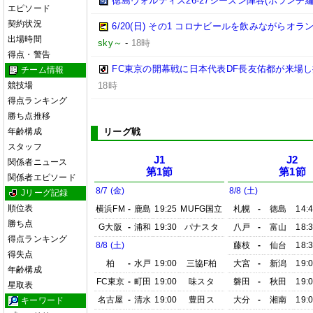
徳島ヴォルティス26-27シーズン陣容(ボランチ編
エピソード
契約状況
6/20(日) その1 コロナビールを飲みながらオラ
出場時間
sky～
-
18時
得点・警告
FC東京の開幕戦に日本代表DF長友佑都が来場し
チーム情報
競技場
18時
得点ランキング
勝ち点推移
年齢構成
リーグ戦
スタッフ
J1
J2
関係者ニュース
第1節
第1節
関係者エピソード
8/7 (金)
8/8 (土)
Jリーグ記録
順位表
横浜FM
-
鹿島
19:25
MUFG国立
札幌
-
徳島
14:
勝ち点
G大阪
-
浦和
19:30
パナスタ
八戸
-
富山
18:
得点ランキング
8/8 (土)
藤枝
-
仙台
18:
得失点
柏
-
水戸
19:00
三協F柏
大宮
-
新潟
19:
年齢構成
FC東京
-
町田
19:00
味スタ
磐田
-
秋田
19:
星取表
名古屋
-
清水
19:00
豊田ス
大分
-
湘南
19:
キーワード