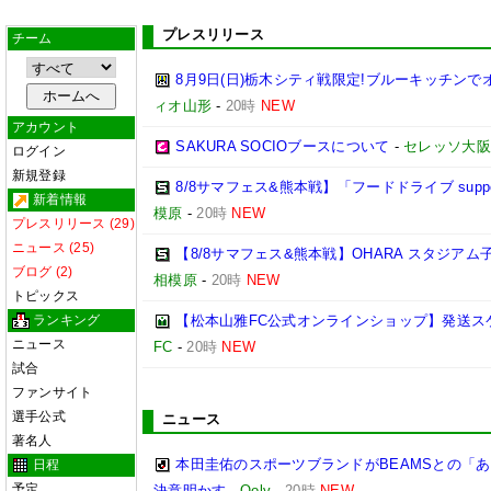
プレスリリース
チーム
8月9日(日)栃木シティ戦限定!ブルーキッチンで
ィオ山形
-
20時
NEW
アカウント
SAKURA SOCIOブースについて
-
セレッソ大阪
ログイン
新規登録
8/8サマフェス&熊本戦】「フードドライブ suppo
新着情報
模原
-
20時
NEW
プレスリリース (29)
ニュース (25)
【8/8サマフェス&熊本戦】OHARA スタジア
ブログ (2)
相模原
-
20時
NEW
トピックス
ランキング
【松本山雅FC公式オンラインショップ】発送ス
ニュース
FC
-
20時
NEW
試合
ファンサイト
選手公式
ニュース
著名人
本田圭佑のスポーツブランドがBEAMSとの「あ
日程
予定
決意明かす
-
Qoly
-
20時
NEW