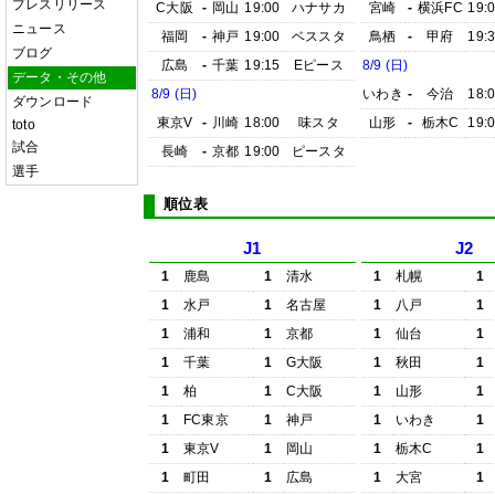
プレスリリース
C大阪
-
岡山
19:00
ハナサカ
宮崎
-
横浜FC
19:
ニュース
福岡
-
神戸
19:00
ベススタ
鳥栖
-
甲府
19:
ブログ
広島
-
千葉
19:15
Eピース
8/9 (日)
データ・その他
8/9 (日)
いわき
-
今治
18:
ダウンロード
東京V
-
川崎
18:00
味スタ
山形
-
栃木C
19:
toto
試合
長崎
-
京都
19:00
ピースタ
選手
順位表
J1
J2
1
鹿島
1
清水
1
札幌
1
1
水戸
1
名古屋
1
八戸
1
1
浦和
1
京都
1
仙台
1
1
千葉
1
G大阪
1
秋田
1
1
柏
1
C大阪
1
山形
1
1
FC東京
1
神戸
1
いわき
1
1
東京V
1
岡山
1
栃木C
1
1
町田
1
広島
1
大宮
1