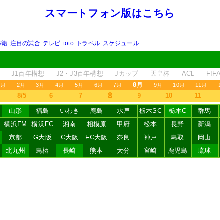
スマートフォン版はこちら
移籍
注目の試合
テレビ
toto
トラベル
スケジュール
J1百年構想
J2・J3百年構想
Jカップ
天皇杯
ACL
FI
8月
1月
2月
3月
4月
5月
6月
7月
9月
10月
11月
8
8/5
6
7
9
10
11
山形
福島
いわき
鹿島
水戸
栃木SC
栃木C
群馬
横浜FM
横浜FC
湘南
相模原
甲府
松本
長野
新潟
京都
G大阪
C大阪
FC大阪
奈良
神戸
鳥取
岡山
北九州
鳥栖
長崎
熊本
大分
宮崎
鹿児島
琉球