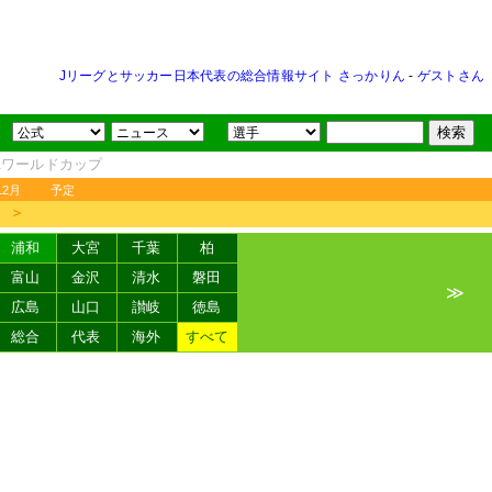
Jリーグとサッカー日本代表の総合情報サイト さっかりん
-
ゲストさん
FAワールドカップ
12月
予定
＞
浦和
大宮
千葉
柏
富山
金沢
清水
磐田
≫
広島
山口
讃岐
徳島
総合
代表
海外
すべて