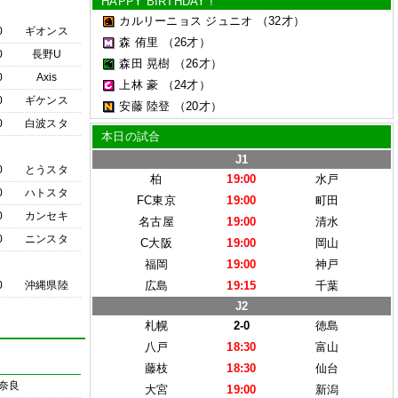
HAPPY BIRTHDAY !
カルリーニョス ジュニオ
（32才）
0
ギオンス
森 侑里
（26才）
0
長野U
森田 晃樹
（26才）
0
Axis
上林 豪
（24才）
0
ギケンス
安藤 陸登
（20才）
0
白波スタ
本日の試合
J1
0
とうスタ
柏
19:00
水戸
0
ハトスタ
FC東京
19:00
町田
0
カンセキ
名古屋
19:00
清水
0
ニンスタ
C大阪
19:00
岡山
福岡
19:00
神戸
0
沖縄県陸
広島
19:15
千葉
J2
札幌
2-0
徳島
八戸
18:30
富山
藤枝
18:30
仙台
奈良
大宮
19:00
新潟