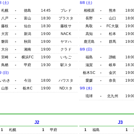
8 (土)
8/8 (土)
札幌
-
徳島
14:45
プレド
相模原
-
熊本
18:0
八戸
-
富山
18:30
プラスタ
長野
-
山口
18:0
藤枝
-
仙台
18:30
藤枝サ
鳥取
-
FC大阪
19:0
大宮
-
新潟
19:00
NACK
高知
-
松本
19:0
磐田
-
秋田
19:00
ヤマハ
鹿児島
-
群馬
19:0
大分
-
湘南
19:00
クラド
8/9 (日)
宮崎
-
横浜FC
19:00
いちご
福島
-
讃岐
18:0
鳥栖
-
甲府
19:30
駅スタ
滋賀
-
岐阜
18:3
9 (日)
栃木SC
-
金沢
19:0
いわき
-
今治
18:00
ハワスタ
愛媛
-
奈良
19:0
山形
-
栃木C
19:00
NDスタ
9/9 (水)
琉球
-
北九州
19:0
J2
J3
1
札幌
1
甲府
1
福島
1