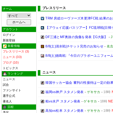
プレスリリース
チーム
TRM 房総ローヴァーズ木更津FC戦 結果の
【アウェイ応援バスツアー】FC琉球戦(日帰
アカウント
ログイン
DF三浦とMF奥抜の負傷を発表【G大阪】
-
新規登録
新着情報
8/8(土)清水戦|チケット完売のお知らせ
-
名
プレスリリース (3)
8/8(土)徳島戦:『今日のブラボーユニフォ
ニュース (33)
ブログ (10)
トピックス
ニュース
ランキング
ニュース
韓国サッカー協会 審判の性接待は一定の効果
試合
ファンサイト
福岡vs神戸 スタメン発表
-
ゲキサカ
-
18時
選手公式
柏vs水戸 スタメン発表
-
ゲキサカ
-
18時
N
著名人
日程
高知vs松本 スタメン発表
-
ゲキサカ
-
18時
予定