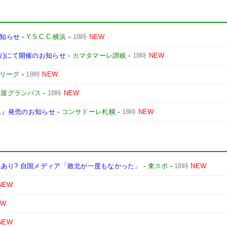
お知らせ
-
Y.S.C.C.横浜
-
18時
NEW
り)にて開催のお知らせ
-
カマタマーレ讃岐
-
18時
NEW
Jリーグ
-
18時
NEW
古屋グランパス
-
18時
NEW
ーム』発売のお知らせ
-
コンサドーレ札幌
-
18時
NEW
あり? 自国メディア「敗北が一度もなかった」
-
東スポ
-
18時
NEW
NEW
EW
NEW