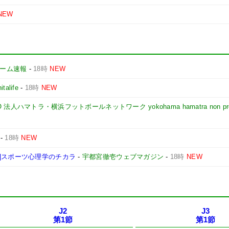
NEW
yゲーム速報
-
18時
NEW
nitalife
-
18時
NEW
NPO 法人ハマトラ・横浜フットボールネットワーク yokohama hamatra non pro
-
18時
NEW
|スポーツ心理学のチカラ
-
宇都宮徹壱ウェブマガジン
-
18時
NEW
J2
J3
第1節
第1節