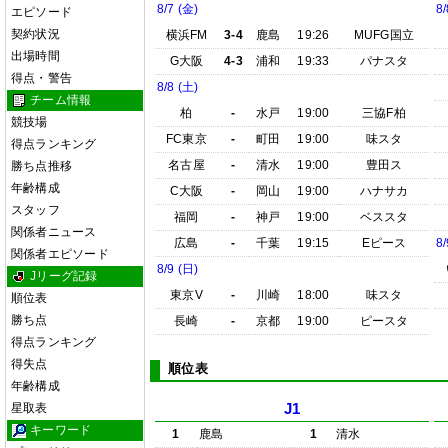
8/7 (金)
8/
エピソード
契約状況
横浜FM
3-4
鹿島
19:26
MUFG国立
出場時間
G大阪
4-3
浦和
19:33
パナスタ
得点・警告
8/8 (土)
チーム情報
柏
-
水戸
19:00
三協F柏
競技場
FC東京
-
町田
19:00
味スタ
得点ランキング
名古屋
-
清水
19:00
豊田ス
勝ち点推移
年齢構成
C大阪
-
岡山
19:00
ハナサカ
スタッフ
福岡
-
神戸
19:00
ベススタ
関係者ニュース
広島
-
千葉
19:15
Eピース
8/
関係者エピソード
8/9 (日)
Jリーグ記録
東京V
-
川崎
18:00
味スタ
順位表
勝ち点
長崎
-
京都
19:00
ピースタ
得点ランキング
得失点
順位表
年齢構成
星取表
J1
キーワード
1
鹿島
1
清水