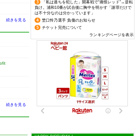
3
「私は過ちを犯した」開幕戦で“痛恨レッド”→逆転
負け。浦和10番が試合後に胸中を明かす「謝罪だけで
は不十分なのは分かっています」
続きを見る
4
埜口怜乃選手 負傷のお知らせ
5
チケット完売について
ランキングページを表示
fit
続きを見る