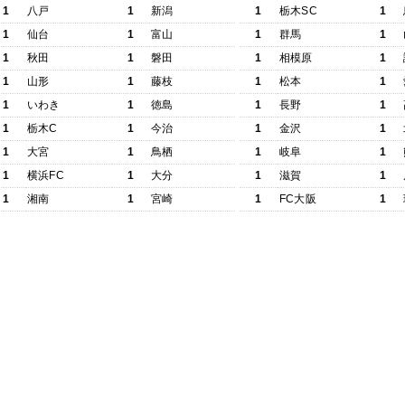
1
八戸
1
新潟
1
栃木SC
1
1
仙台
1
富山
1
群馬
1
1
秋田
1
磐田
1
相模原
1
1
山形
1
藤枝
1
松本
1
1
いわき
1
徳島
1
長野
1
1
栃木C
1
今治
1
金沢
1
1
大宮
1
鳥栖
1
岐阜
1
1
横浜FC
1
大分
1
滋賀
1
1
湘南
1
宮崎
1
FC大阪
1