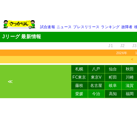
試合速報
ニュース
プレスリリース
ランキング
故障者
Jリーグ 最新情報
J1
J2
J3
2026年
＜
札幌
八戸
仙台
秋田
FC東京
東京V
町田
川崎
≪
藤枝
名古屋
岐阜
滋賀
愛媛
今治
高知
福岡