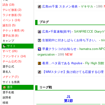
試合 (19)
広島vs千葉 スタメン発表
-
ゲキサカ
-
18時
テレビ放送 (2)
ラジオ放送 (5)
イベント (16)
ブログ
誕生日 (5)
チケット発売 (4)
広島×千葉速報(前半)
-
SANFRECCE Diar
選手出演 (9)
生観戦中に付きしばらくお待ち下さい。
-
tri
キャンプ
サイト
早慶クラシコのお知らせ
-
hamatra.com-
すべて (26)
organization
-
18時
NEW
ファンサイト (14)
チーム公式 (5)
着席…ベタ凪である #spulse
-
Fly High 別館
選手公式
著名人
【WMスタジオ】負け続けても応援する心理 
メディア (7)
サイトを推薦
選手
リーグ戦
選手名鑑
J1
故障者
第1節
移籍