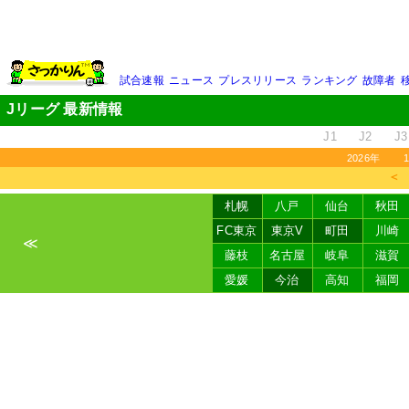
試合速報
ニュース
プレスリリース
ランキング
故障者
Jリーグ 最新情報
J1
J2
J3
2026年
＜
札幌
八戸
仙台
秋田
FC東京
東京V
町田
川崎
≪
藤枝
名古屋
岐阜
滋賀
愛媛
今治
高知
福岡