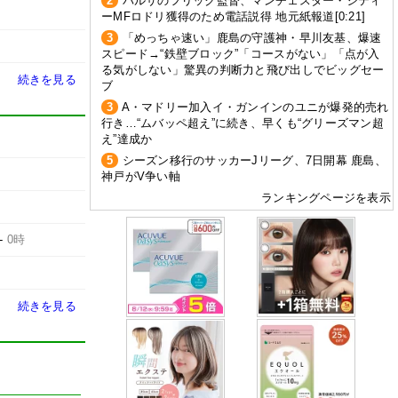
2
バルサのフリック監督、マンチェスター・シティ
ーMFロドリ獲得のため電話説得 地元紙報道[0:21]
3
「めっちゃ速い」鹿島の守護神・早川友基、爆速
スピード→“鉄壁ブロック”「コースがない」「点が入
る気がしない」驚異の判断力と飛び出しでビッグセー
続きを見る
ブ
3
A・マドリー加入イ・ガンインのユニが爆発的売れ
行き…“ムバッペ超え”に続き、早くも“グリーズマン超
え”達成か
5
シーズン移行のサッカーJリーグ、7日開幕 鹿島、
神戸がV争い軸
ランキングページを表示
-
0時
続きを見る