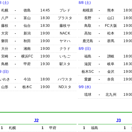
8 (土)
8/8 (土)
札幌
-
徳島
14:45
プレド
相模原
-
熊本
18:0
八戸
-
富山
18:30
プラスタ
長野
-
山口
18:0
藤枝
-
仙台
18:30
藤枝サ
鳥取
-
FC大阪
19:0
大宮
-
新潟
19:00
NACK
高知
-
松本
19:0
磐田
-
秋田
19:00
ヤマハ
鹿児島
-
群馬
19:0
大分
-
湘南
19:00
クラド
8/9 (日)
宮崎
-
横浜FC
19:00
いちご
福島
-
讃岐
18:0
鳥栖
-
甲府
19:30
駅スタ
滋賀
-
岐阜
18:3
9 (日)
栃木SC
-
金沢
19:0
いわき
-
今治
18:00
ハワスタ
愛媛
-
奈良
19:0
山形
-
栃木C
19:00
NDスタ
9/9 (水)
琉球
-
北九州
19:0
J2
J3
1
札幌
1
甲府
1
福島
1