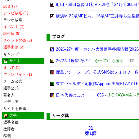
町田・黒田監督 J1初Vへ決意「24時間365
試合 (2)
テレビ放送 (1)
横浜M 22歳MF松村、16歳MF三井寺ら先発
ラジオ放送
イベント (2)
誕生日 (8)
ブログ
チケット発売 (6)
選手出演 (2)
2026-27年度・ガンバ大阪選手移籍情報(202
キャンプ
26/27J1展望 その2
-
かってに応援団
-
2時
サイト
すべて (1)
鹿島アントラーズ、公式SNS総フォロワー数
ファンサイト (1)
チーム公式
東京ヴェルディ応援隊Appare!出演PLAYYTE P
選手公式
著名人
日本代表のこと・・・655
-
J OKAYAMA
メディア
サイトを推薦
選手
リーグ戦
選手名鑑
J1
故障者
第1節
移籍