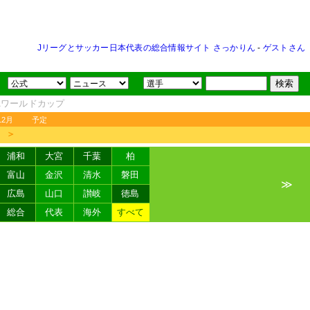
Jリーグとサッカー日本代表の総合情報サイト さっかりん
-
ゲストさん
FAワールドカップ
12月
予定
＞
浦和
大宮
千葉
柏
富山
金沢
清水
磐田
≫
広島
山口
讃岐
徳島
総合
代表
海外
すべて