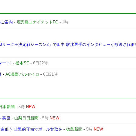
施のご案内
-
鹿児島ユナイテッドFC
-
1時
西Jリーグ王決定戦シーズン2」で田中 駿汰選手のインタビューが放送されま
タート!
-
栃木SC
-
6日22時
報
-
AC長野パルセイロ
-
6日21時
日本新聞
-
5時
NEW
本 英臣
-
山梨日日新聞
-
5時
NEW
発進狙う 攻撃的守備でボール奪取を
-
徳島新聞
-
5時
NEW