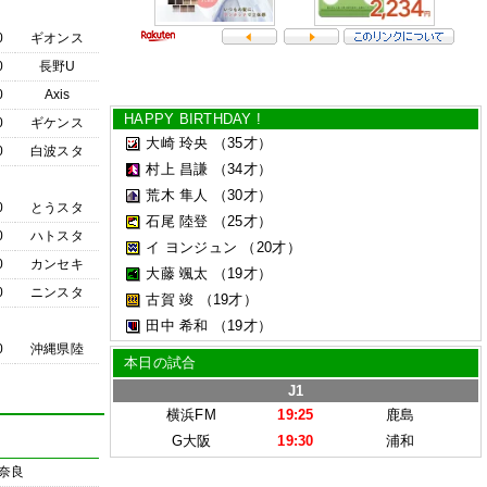
0
ギオンス
0
長野U
0
Axis
HAPPY BIRTHDAY !
0
ギケンス
大崎 玲央
（35才）
0
白波スタ
村上 昌謙
（34才）
荒木 隼人
（30才）
0
とうスタ
石尾 陸登
（25才）
0
ハトスタ
イ ヨンジュン
（20才）
0
カンセキ
大藤 颯太
（19才）
0
ニンスタ
古賀 竣
（19才）
田中 希和
（19才）
0
沖縄県陸
本日の試合
J1
横浜FM
19:25
鹿島
G大阪
19:30
浦和
奈良