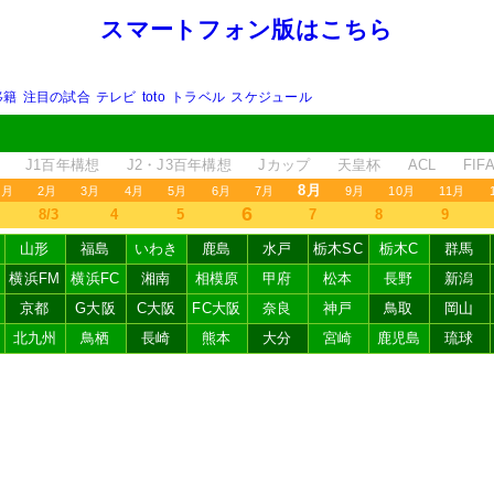
スマートフォン版はこちら
移籍
注目の試合
テレビ
toto
トラベル
スケジュール
J1百年構想
J2・J3百年構想
Jカップ
天皇杯
ACL
FI
8月
1月
2月
3月
4月
5月
6月
7月
9月
10月
11月
6
8/3
4
5
7
8
9
山形
福島
いわき
鹿島
水戸
栃木SC
栃木C
群馬
横浜FM
横浜FC
湘南
相模原
甲府
松本
長野
新潟
京都
G大阪
C大阪
FC大阪
奈良
神戸
鳥取
岡山
北九州
鳥栖
長崎
熊本
大分
宮崎
鹿児島
琉球