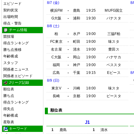
8/7 (金)
8/
エピソード
契約状況
横浜FM
-
鹿島
19:25
MUFG国立
出場時間
G大阪
-
浦和
19:30
パナスタ
得点・警告
8/8 (土)
チーム情報
柏
-
水戸
19:00
三協F柏
競技場
FC東京
-
町田
19:00
味スタ
得点ランキング
名古屋
-
清水
19:00
豊田ス
勝ち点推移
年齢構成
C大阪
-
岡山
19:00
ハナサカ
スタッフ
福岡
-
神戸
19:00
ベススタ
関係者ニュース
広島
-
千葉
19:15
Eピース
8/
関係者エピソード
8/9 (日)
Jリーグ記録
東京V
-
川崎
18:00
味スタ
順位表
勝ち点
長崎
-
京都
19:00
ピースタ
得点ランキング
得失点
順位表
年齢構成
星取表
J1
キーワード
1
鹿島
1
清水