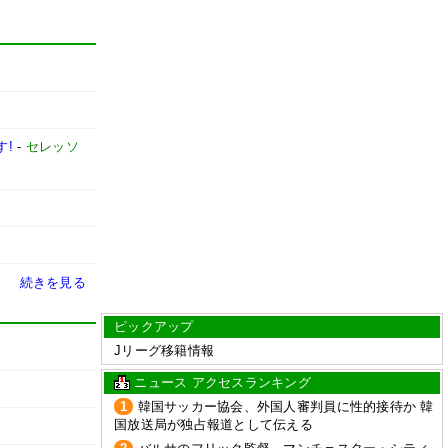
す!
-
セレッソ
続きを見る
ピックアップ
Jリーグ移籍情報
ニュース アクセスランキング
1
韓国サッカー協会、外国人審判員に性的接待か 韓
国放送局が独占報道として伝える