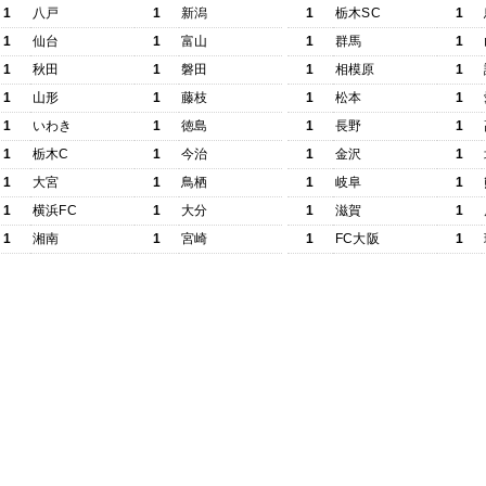
1
八戸
1
新潟
1
栃木SC
1
1
仙台
1
富山
1
群馬
1
1
秋田
1
磐田
1
相模原
1
1
山形
1
藤枝
1
松本
1
1
いわき
1
徳島
1
長野
1
1
栃木C
1
今治
1
金沢
1
1
大宮
1
鳥栖
1
岐阜
1
1
横浜FC
1
大分
1
滋賀
1
1
湘南
1
宮崎
1
FC大阪
1