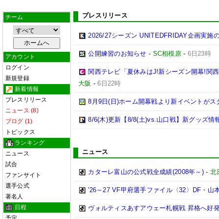
プレスリリース
チーム
2026/27シーズン UNITEDFRIDAY企画実
公開練習のお知らせ
-
SC相模原
-
6日23時
アカウント
ログイン
関西テレビ「夏休みはJ!新シーズン開幕!関
新規登録
大阪
-
6日22時
新着情報
プレスリリース
8月9日(日)ホーム開幕戦より新イベントがス
ニュース (8)
8/6(木)更新【8/8(土)vs.山口戦】新グッズ情
ブログ (1)
トピックス
ランキング
ニュース
ニュース
試合
カターレ富山の公式戦全成績(2008年～)
-
北
ファンサイト
選手公式
'26～27 VF甲府選手ファイル〈32〉DF・山
著名人
日程
ヴォルティスあすアウェー札幌戦 昇格へ好
予定