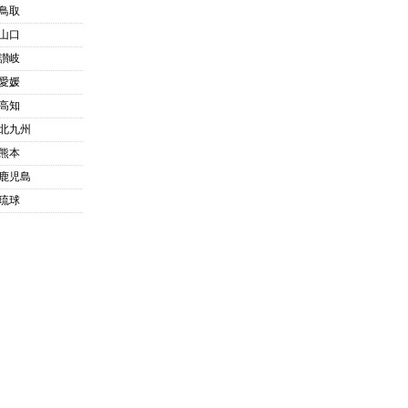
鳥取
山口
讃岐
愛媛
高知
北九州
熊本
鹿児島
琉球