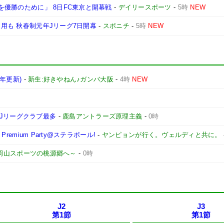
日を優勝のために」 8日FC東京と開幕戦
-
デイリースポーツ
-
5時
NEW
起用も 秋春制元年Jリーグ7日開幕
-
スポニチ
-
5時
NEW
6年更新)
-
新生:好きやねん♪ガンバ大阪
-
4時
NEW
Jリーグクラブ最多
-
鹿島アントラーズ原理主義
-
0時
remium Party@ステラボール!
-
ヤンピョンが行く。ヴェルディと共に。
 ～岡山スポーツの桃源郷へ～
-
0時
J2
J3
第1節
第1節