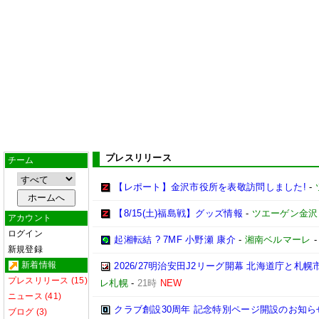
プレスリリース
チーム
【レポート】金沢市役所を表敬訪問しました!
-
【8/15(土)福島戦】グッズ情報
-
ツエーゲン金沢
アカウント
ログイン
起湘転結 ? 7MF 小野瀬 康介
-
湘南ベルマーレ
新規登録
新着情報
2026/27明治安田J2リーグ開幕 北海道庁と
プレスリリース (15)
レ札幌
-
21時
NEW
ニュース (41)
クラブ創設30周年 記念特別ページ開設のお知ら
ブログ (3)