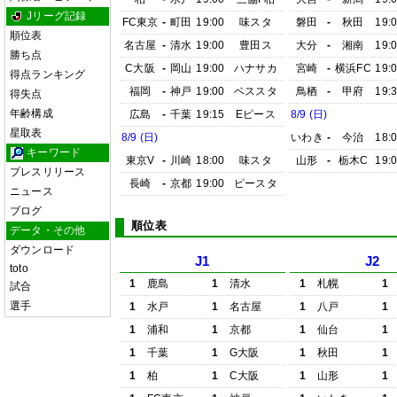
Jリーグ記録
FC東京
-
町田
19:00
味スタ
磐田
-
秋田
19:
順位表
名古屋
-
清水
19:00
豊田ス
大分
-
湘南
19:
勝ち点
C大阪
-
岡山
19:00
ハナサカ
宮崎
-
横浜FC
19:
得点ランキング
福岡
-
神戸
19:00
ベススタ
鳥栖
-
甲府
19:
得失点
年齢構成
広島
-
千葉
19:15
Eピース
8/9 (日)
星取表
8/9 (日)
いわき
-
今治
18:
キーワード
東京V
-
川崎
18:00
味スタ
山形
-
栃木C
19:
プレスリリース
長崎
-
京都
19:00
ピースタ
ニュース
ブログ
順位表
データ・その他
ダウンロード
J1
J2
toto
1
鹿島
1
清水
1
札幌
1
試合
選手
1
水戸
1
名古屋
1
八戸
1
1
浦和
1
京都
1
仙台
1
1
千葉
1
G大阪
1
秋田
1
1
柏
1
C大阪
1
山形
1