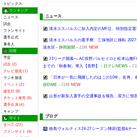
トピックス
ランキング
ニュース
ニュース
試合
清水エスパルスに加入内定のMF辻、特別指定選
ファンサイト
選手公式
清水エスパルスの選手寮、三保地区に移転 202
著名人
清水区
-
静岡新聞
-
21時
NEW
日程
予定
J3リーグ開幕へ AC長野パルセイロと松本山雅F
試合 (2)
までの「秋春制」導入【長野】
-
日テレNEWS
-
2
テレビ放送 (1)
「日本が一気に飛躍したのはこの10年」名将、
ラジオ放送
イベント (2)
@DIME
-
21時
NEW
誕生日 (8)
山形が新加入選手の交通事故を報告…双方に怪
チケット発売 (6)
選手出演 (4)
キャンプ
ブログ
サイト
すべて (22)
徳島ヴォルティス26-27シーズン陣容(監督&チー
ファンサイト (4)