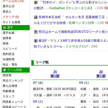
チーム公式 (10)
「“日本のイ・ガンイン”と呼ぶのも恥ずかしいレ
選手公式
が酷評…
-
footballnet【サッカーまとめ】
-
21時
N
著名人
メディア (8)
長崎市本石灰町「 ホルモン冬月 思案橋横丁店 
サイトを推薦
ルをぐびぐびやる快感
-
長崎ペンギン日和
-
21時
N
選手
明日はホームで湘南戦@2026/27J2リーグ☆祝☆開
選手名鑑
故障者
横浜F・マリノスMF三井寺眞が16歳で開幕スタ
移籍
戦でいきなりゴール
-
ドメサカブログ
-
20時
エピソード
契約状況
出場時間
リーグ戦
得点・警告
チーム情報
J1
J2
競技場
第1節
第1節
得点ランキング
8/7 (金)
8/8 (土)
勝ち点推移
横浜FM
-
鹿島
19:25
MUFG国立
札幌
-
徳島
14:
年齢構成
G大阪
-
浦和
19:30
パナスタ
八戸
-
富山
18:
スタッフ
8/8 (土)
藤枝
-
仙台
18:
関係者ニュース
関係者エピソード
柏
-
水戸
19:00
三協F柏
大宮
-
新潟
19: