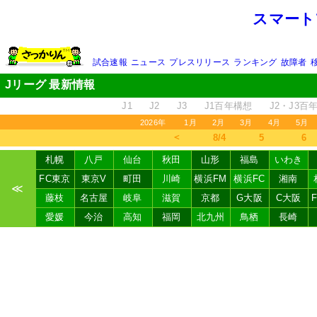
スマート
試合速報
ニュース
プレスリリース
ランキング
故障者
Jリーグ 最新情報
J1
J2
J3
J1百年構想
J2・J3百
2026年
1月
2月
3月
4月
5月
＜
8/4
5
6
札幌
八戸
仙台
秋田
山形
福島
いわき
FC東京
東京V
町田
川崎
横浜FM
横浜FC
湘南
≪
藤枝
名古屋
岐阜
滋賀
京都
G大阪
C大阪
愛媛
今治
高知
福岡
北九州
鳥栖
長崎