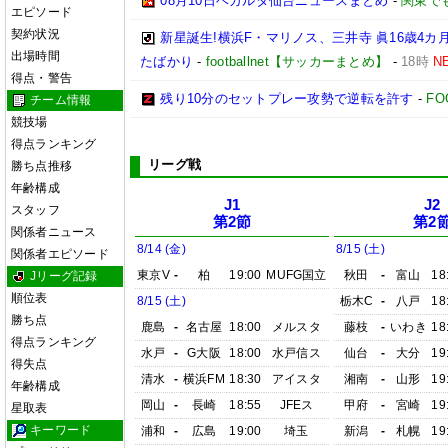
08月10日ベガルタ仙台ニュースまとめ
-
関東で
エピソード
契約状況
新星誕生!横浜F・マリノス、三井寺 眞16歳4カ月
出場時間
たばかり
-
footballnet【サッカーまとめ】
-
18時
N
得点・警告
残り10分のセットプレー攻勢で逆転を許す
-
FO
チーム情報
競技場
得点ランキング
リーグ戦
勝ち点推移
年齢構成
J1
J2
スタッフ
第2節
第2
関係者ニュース
8/14 (金)
8/15 (土)
関係者エピソード
東京V
-
柏
19:00
MUFG国立
秋田
-
富山
18
Jリーグ記録
順位表
8/15 (土)
栃木C
-
八戸
18
勝ち点
鹿島
-
名古屋
18:00
メルスタ
藤枝
-
いわき
18
得点ランキング
水戸
-
G大阪
18:00
水戸信ス
仙台
-
大分
19
得失点
清水
-
横浜FM
18:30
アイスタ
湘南
-
山形
19
年齢構成
岡山
-
長崎
18:55
JFEス
甲府
-
宮崎
19
星取表
キーワード
浦和
-
広島
19:00
埼玉
新潟
-
札幌
19