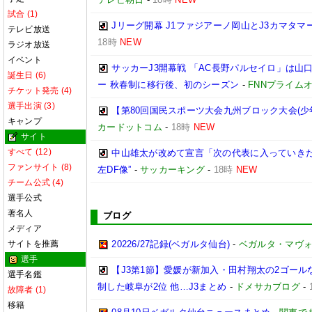
試合 (1)
Jリーグ開幕 J1ファジアーノ岡山とJ3カマタ
テレビ放送
18時
NEW
ラジオ放送
イベント
サッカーJ3開幕戦 「AC長野パルセイロ」は山
誕生日 (6)
ー 秋春制に移行後、初のシーズン
-
FNNプライム
チケット発売 (4)
選手出演 (3)
【第80回国民スポーツ大会九州ブロック大会(少
キャンプ
カードットコム
-
18時
NEW
サイト
すべて (12)
中山雄太が改めて宣言「次の代表に入っていきた
ファンサイト (8)
左DF像”
-
サッカーキング
-
18時
NEW
チーム公式 (4)
選手公式
著名人
ブログ
メディア
サイトを推薦
20226/27記録(ベガルタ仙台)
-
ベガルタ・マヴ
選手
【J3第1節】愛媛が新加入・田村翔太の2ゴール
選手名鑑
制した岐阜が2位 他…J3まとめ
-
ドメサカブログ
-
故障者 (1)
移籍