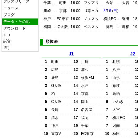
プレスリリース
千葉
-
町田
19:00
フクアリ
今治
-
大宮
19
ニュース
川崎
-
京都
19:00
U等々力
8/16 (日)
ブログ
神戸
-
FC東京
19:00
ノエスタ
横浜FC
-
磐田
18
データ・その他
福岡
-
C大阪
19:00
ベススタ
徳島
-
鳥栖
19
ダウンロード
toto
試合
順位表
選手
J1
J2
1
町田
10
川崎
1
札幌
1
2
広島
12
浦和
1
八戸
1
3
鹿島
12
横浜FM
1
山形
1
3
G大阪
14
水戸
1
藤枝
1
5
柏
14
京都
1
鳥栖
1
5
C大阪
14
岡山
6
いわき
1
5
長崎
17
名古屋
7
大宮
1
8
清水
17
福岡
7
横浜FC
1
8
神戸
19
千葉
7
湘南
1
10
東京V
20
FC東京
10
秋田
1