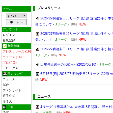
プレスリリース
チーム
2026/27明治安田J3リーグ 第1節 退場に伴う
分について
-
Jリーグ
-
18時
NEW
アカウント
2026/27明治安田J2リーグ 第1節 退場に伴う
ログイン
分について
-
Jリーグ
-
18時
NEW
新規登録
新着情報
2026/27明治安田J1リーグ 第1節 退場に伴う
プレスリリース (19)
Jリーグ
-
18時
NEW
ニュース (14)
ブログ (6)
出場停止選手のお知らせ(2026/08/10)
-
Jリーグ
トピックス
ランキング
6月16日(日) 2026/27 明治安田J3リーグ 第2
ニュース
時
NEW
試合
ファンサイト
選手公式
ニュース
著名人
Jリーグ“世界基準”への大改革 8月開幕に 野
日程
予定
テレビ朝日
-
18時
NEW