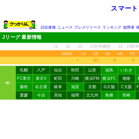
スマート
試合速報
ニュース
プレスリリース
ランキング
故障者
Jリーグ 最新情報
J1
J2
J3
J1百年構想
J2・J3百
2026年
1月
2月
3月
4月
5月
＜
8/7
8
9
札幌
八戸
仙台
秋田
山形
福島
いわき
FC東京
東京V
町田
川崎
横浜FM
横浜FC
湘南
≪
藤枝
名古屋
岐阜
滋賀
京都
G大阪
C大阪
愛媛
今治
高知
福岡
北九州
鳥栖
長崎