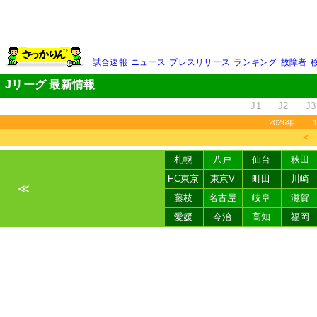
試合速報
ニュース
プレスリリース
ランキング
故障者
Jリーグ 最新情報
J1
J2
J3
2026年
＜
札幌
八戸
仙台
秋田
FC東京
東京V
町田
川崎
≪
藤枝
名古屋
岐阜
滋賀
愛媛
今治
高知
福岡