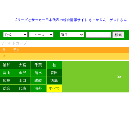
Jリーグとサッカー日本代表の総合情報サイト さっかりん
-
ゲストさん
FAワールドカップ
12月
予定
＞
浦和
大宮
千葉
柏
富山
金沢
清水
磐田
≫
広島
山口
讃岐
徳島
総合
代表
海外
すべて