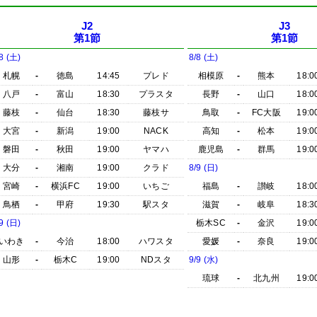
J2
J3
第1節
第1節
8 (土)
8/8 (土)
札幌
-
徳島
14:45
プレド
相模原
-
熊本
18:0
八戸
-
富山
18:30
プラスタ
長野
-
山口
18:0
藤枝
-
仙台
18:30
藤枝サ
鳥取
-
FC大阪
19:0
大宮
-
新潟
19:00
NACK
高知
-
松本
19:0
磐田
-
秋田
19:00
ヤマハ
鹿児島
-
群馬
19:0
大分
-
湘南
19:00
クラド
8/9 (日)
宮崎
-
横浜FC
19:00
いちご
福島
-
讃岐
18:0
鳥栖
-
甲府
19:30
駅スタ
滋賀
-
岐阜
18:3
9 (日)
栃木SC
-
金沢
19:0
いわき
-
今治
18:00
ハワスタ
愛媛
-
奈良
19:0
山形
-
栃木C
19:00
NDスタ
9/9 (水)
琉球
-
北九州
19:0