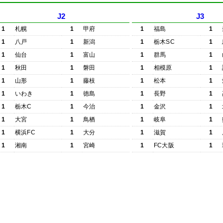
J2
J3
1
札幌
1
甲府
1
福島
1
1
八戸
1
新潟
1
栃木SC
1
1
仙台
1
富山
1
群馬
1
1
秋田
1
磐田
1
相模原
1
1
山形
1
藤枝
1
松本
1
1
いわき
1
徳島
1
長野
1
1
栃木C
1
今治
1
金沢
1
1
大宮
1
鳥栖
1
岐阜
1
1
横浜FC
1
大分
1
滋賀
1
1
湘南
1
宮崎
1
FC大阪
1