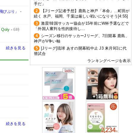
手だ」
2
【Jリーグ記者予想】鹿島と神戸「本命」…町田が
飛びぶり」
-
続く 水戸、福岡、千葉は厳しい戦いになりそう[4:55]
3
激震!韓国サッカー協会が15年前にW杯予選などで
「外国人審判を性的接待し...
-
Qoly
-
6時
4
シーズン移行のサッカーJリーグ、7日開幕 鹿島、
神戸がV争い軸
続きを見る
5
[Jリーグ]琉球 あすの開幕戦中止 J3 来月9日に代
替試合
ランキングページを表示
続きを見る