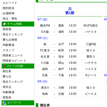
エピソード
契約状況
J1
第1節
出場時間
得点・警告
8/7 (金)
8/
チーム情報
横浜FM
-
鹿島
19:25
MUFG国立
競技場
G大阪
-
浦和
19:30
パナスタ
得点ランキング
8/8 (土)
勝ち点推移
柏
-
水戸
19:00
三協F柏
年齢構成
スタッフ
FC東京
-
町田
19:00
味スタ
関係者ニュース
名古屋
-
清水
19:00
豊田ス
関係者エピソード
C大阪
-
岡山
19:00
ハナサカ
Jリーグ記録
福岡
-
神戸
19:00
ベススタ
順位表
広島
-
千葉
19:15
Eピース
8/
勝ち点
8/9 (日)
得点ランキング
得失点
東京V
-
川崎
18:00
味スタ
年齢構成
長崎
-
京都
19:00
ピースタ
星取表
キーワード
順位表