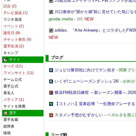
J3鹿児島ユナイテッドFC FWフアンマが加入
試合 (2)
川口春奈が”授かり婚”前に見せていた気に
テレビ放送 (1)
gendai.media
-
6時
NEW
ラジオ放送
イベント (2)
adidas、『Arte Antwerp』とコラ
誕生日 (8)
NEW
チケット発売 (6)
選手出演 (2)
キャンプ
ブログ
サイト
すべて (12)
ジュビロ磐田戦に向けてゲン担ぎ
-
関東ブリ
ファンサイト (11)
チーム公式
いくぞ!ニューシーズンダッシュ’26!
-
がめが
選手公式
横浜FM戦前日練習 ～新シーズン開幕～,2026/0
著名人
メディア (1)
【コトノハ】堂鼻起暉「一生懸命プレーする
サイトを推薦
選手
スタメン予想がむずかしい
-
ベガルタを熱く
選手名鑑
故障者
移籍
リーグ戦