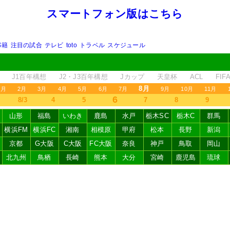
スマートフォン版はこちら
移籍
注目の試合
テレビ
toto
トラベル
スケジュール
J1百年構想
J2・J3百年構想
Jカップ
天皇杯
ACL
FI
8月
1月
2月
3月
4月
5月
6月
7月
9月
10月
11月
6
8/3
4
5
7
8
9
山形
福島
いわき
鹿島
水戸
栃木SC
栃木C
群馬
横浜FM
横浜FC
湘南
相模原
甲府
松本
長野
新潟
京都
G大阪
C大阪
FC大阪
奈良
神戸
鳥取
岡山
北九州
鳥栖
長崎
熊本
大分
宮崎
鹿児島
琉球