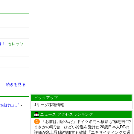
す!
-
セレッソ
続きを見る
ピックアップ
Jリーグ移籍情報
の抜け出し”
-
ニュース アクセスランキング
1
「お前は用済みだ」ドイツ名門へ移籍も“構想外”で
まさかの0試合…ひどい冷遇を受けた20歳日本人DFの
評価が急上昇!新指揮官も称賛「エキサイティングな選