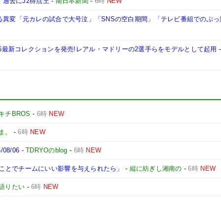
 過去にJ2得点王
-
南日本新聞
-
6時
NEW
なる異変「元カレの試合で大号泣」「SNSの空白期間」「テレビ番組でのぶっ
ボしたFW26最新コレクションを発売!レアル・マドリーの2選手らをモデルとして起用
キチBROS
-
6時
NEW
ま。
-
6時
NEW
8/06
-
TDRYOのblog
-
6時
NEW
ことでチームにいい影響を与えられたら」
-
縦に紡ぎし湘南の
-
6時
NEW
語りたい
-
6時
NEW