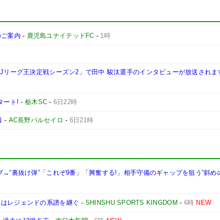
施のご案内
-
鹿児島ユナイテッドFC
-
1時
西Jリーグ王決定戦シーズン2」で田中 駿汰選手のインタビューが放送されま
タート!
-
栃木SC
-
6日22時
報
-
AC長野パルセイロ
-
6日21時
ブ→“裏抜け弾”「これぞ9番」「興奮する!」相手守備のギャップを狙う”斜め
司はレジェンドの系譜を継ぐ
-
SHINSHU SPORTS KINGDOM
-
6時
NEW