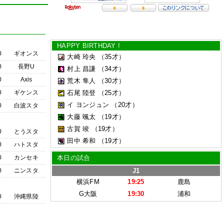
HAPPY BIRTHDAY !
0
ギオンス
大崎 玲央
（35才）
0
長野U
村上 昌謙
（34才）
0
Axis
荒木 隼人
（30才）
0
ギケンス
石尾 陸登
（25才）
イ ヨンジュン
（20才）
0
白波スタ
大藤 颯太
（19才）
古賀 竣
（19才）
0
とうスタ
田中 希和
（19才）
0
ハトスタ
0
カンセキ
本日の試合
0
ニンスタ
J1
横浜FM
19:25
鹿島
G大阪
19:30
浦和
0
沖縄県陸