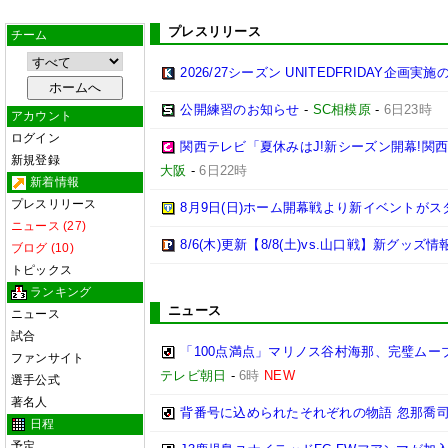
プレスリリース
チーム
2026/27シーズン UNITEDFRIDAY企画実
公開練習のお知らせ
-
SC相模原
-
6日23時
アカウント
ログイン
関西テレビ「夏休みはJ!新シーズン開幕!関
新規登録
大阪
-
6日22時
新着情報
プレスリリース
8月9日(日)ホーム開幕戦より新イベントがス
ニュース (27)
8/6(木)更新【8/8(土)vs.山口戦】新グッズ情
ブログ (10)
トピックス
ランキング
ニュース
ニュース
試合
「100点満点」マリノス谷村海那、完璧ムー
ファンサイト
テレビ朝日
-
6時
NEW
選手公式
著名人
背番号に込められたそれぞれの物語 忽那喬
日程
予定