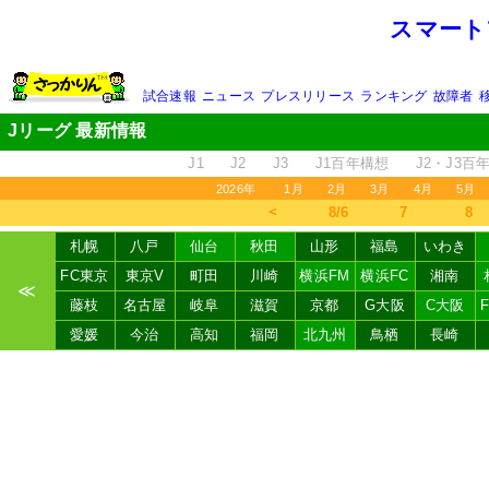
スマート
試合速報
ニュース
プレスリリース
ランキング
故障者
Jリーグ 最新情報
J1
J2
J3
J1百年構想
J2・J3百
2026年
1月
2月
3月
4月
5月
＜
8/6
7
8
札幌
八戸
仙台
秋田
山形
福島
いわき
FC東京
東京V
町田
川崎
横浜FM
横浜FC
湘南
≪
藤枝
名古屋
岐阜
滋賀
京都
G大阪
C大阪
愛媛
今治
高知
福岡
北九州
鳥栖
長崎