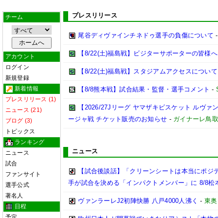
プレスリリース
チーム
尾谷ディヴァインチネドゥ選手の負傷について
【8/22(土)福島戦】ビジターサポーターの皆様へ
アカウント
ログイン
【8/22(土)福島戦】スタジアムアクセスについて
新規登録
新着情報
【8/8熊本戦】試合結果・監督・選手コメント
-
プレスリリース (1)
【2026/27Jリーグ ヤマザキビスケット ルヴァン
ニュース (21)
ージャ戦 チケット販売のお知らせ
-
ガイナーレ鳥
ブログ (3)
トピックス
ランキング
ニュース
ニュース
試合
【試合後談話】「クリーンシートは本当にポジ
ファンサイト
手が試合を決める「インパクトメンバー」に 8/8松
選手公式
著名人
ヴァンラーレJ2初陣快勝 八戸4000人沸く
-
東奥
日程
予定