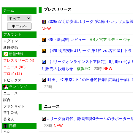
プレスリリース
チーム
2026/27明治安田J1リーグ 第1節 セレッソ大
NEW
アカウント
8/8・新潟戦 レビュー
-
RB大宮アルディージャ
ログイン
新規登録
【8/8 明治安田J1リーグ 第1節 vs 名古屋】
新着情報
プレスリリース (4)
【Jリーグオンラインストア限定】8月8日(土)より「
ニュース (80)
注販売のお知らせ
-
横浜FC
-
23時
NEW
ブログ (12)
町田、FC東京に5-1の圧巻逆転劇! 広島は千葉に
トピックス
ランキング
-
22時
ニュース
試合
ファンサイト
ニュース
選手公式
Jリーグ新時代、静岡県勢3チームのサポーター
著名人
-
23時
NEW
日程
予定