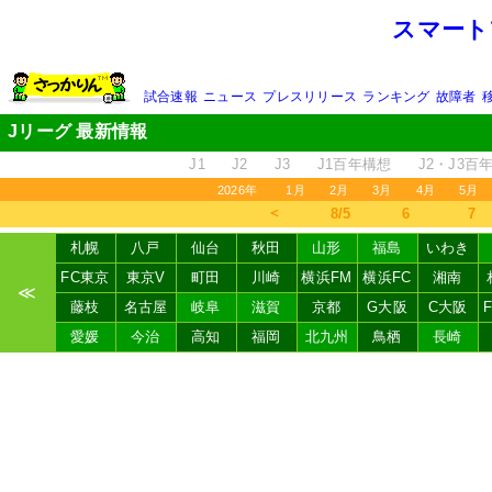
スマート
試合速報
ニュース
プレスリリース
ランキング
故障者
Jリーグ 最新情報
J1
J2
J3
J1百年構想
J2・J3百
2026年
1月
2月
3月
4月
5月
＜
8/5
6
7
札幌
八戸
仙台
秋田
山形
福島
いわき
FC東京
東京V
町田
川崎
横浜FM
横浜FC
湘南
≪
藤枝
名古屋
岐阜
滋賀
京都
G大阪
C大阪
愛媛
今治
高知
福岡
北九州
鳥栖
長崎