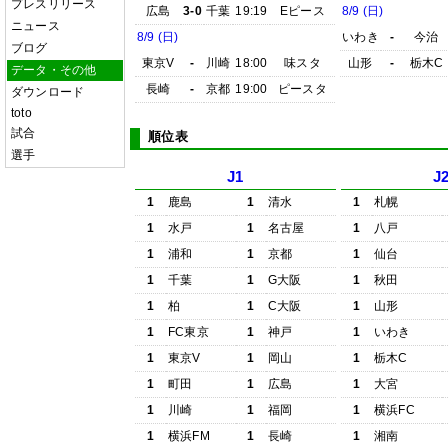
プレスリリース
広島
3-0
千葉
19:19
Eピース
8/9 (日)
ニュース
8/9 (日)
いわき
-
今治
ブログ
東京V
-
川崎
18:00
味スタ
山形
-
栃木C
データ・その他
長崎
-
京都
19:00
ピースタ
ダウンロード
toto
試合
順位表
選手
J1
J
1
鹿島
1
清水
1
札幌
1
水戸
1
名古屋
1
八戸
1
浦和
1
京都
1
仙台
1
千葉
1
G大阪
1
秋田
1
柏
1
C大阪
1
山形
1
FC東京
1
神戸
1
いわき
1
東京V
1
岡山
1
栃木C
1
町田
1
広島
1
大宮
1
川崎
1
福岡
1
横浜FC
1
横浜FM
1
長崎
1
湘南