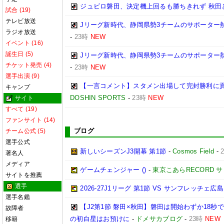
ジュビロ磐田、決定機上回るも勝ちきれず 秋田と1
試合 (19)
テレビ放送
Jリーグ新時代、静岡県勢3チームのサポーター
ラジオ放送
-
23時
NEW
イベント (16)
誕生日 (5)
Jリーグ新時代、静岡県勢3チームのサポーター
チケット発売 (4)
-
23時
NEW
選手出演 (9)
【一言コメント】スタメン出場して完封勝利に貢
キャンプ
DOSHIN SPORTS
-
23時
NEW
サイト
すべて (19)
ファンサイト (14)
ブログ
チーム公式 (5)
選手公式
新しいシーズンJ3開幕 第1節
-
Cosmos Field
-
著名人
メディア
ゲームチェンジャー ()
-
東京こあらRECORD 
サイトを推薦
選手
2026‐27J1リーグ 第1節 VS サンフレッチェ広島
選手名鑑
【J2第1節 磐田×秋田】磐田は開始わずか18
故障者
の初白星はお預けに
-
ドメサカブログ
-
23時
NEW
移籍