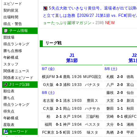
エピソード
5失点大敗でいきなり黄信号。退場者が出て以
契約状況
と立て直しは急務【2026/27 J1第1節 vs. FC町田ゼ
出場時間
ョーたっぷり蹴球マガジン
-
23時
NEW
得点・警告
チーム情報
競技場
リーグ戦
得点ランキング
勝ち点推移
J1
J2
年齢構成
第1節
第1
スタッフ
8/7 (金)
8/8 (土)
関係者ニュース
横浜FM
3-4
鹿島
19:26
MUFG国立
札幌
2-0
徳島
関係者エピソード
Jリーグ記録
G大阪
4-3
浦和
19:33
パナスタ
八戸
2-0
富山
順位表
8/8 (土)
藤枝
2-0
仙台
勝ち点
名古屋
0-1
清水
19:03
豊田ス
大宮
1-0
新潟
得点ランキング
C大阪
2-1
岡山
19:03
ハナサカ
磐田
1-1
秋田
得失点
柏
2-1
水戸
19:04
三協F柏
宮崎
0-1
横浜FC
年齢構成
福岡
0-1
神戸
19:04
ベススタ
大分
0-1
湘南
星取表
キーワード
FC東京
1-5
町田
19:05
味スタ
鳥栖
2-0
甲府