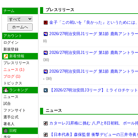
プレスリリース
チーム
金子「この戦いを『良かった』というためには
2026/27明治安田J1リーグ 第1節 鹿島アント
アカウント
時
ログイン
新規登録
2026/27明治安田J1リーグ 第1節 鹿島アント
新着情報
0時
プレスリリース
ニュース (1)
2026/27明治安田J1リーグ 第1節 鹿島アント
ブログ (1)
-
0時
トピックス
ランキング
【2026/27明治安田J3リーグ】ミライロチケ
ニュース
試合
ファンサイト
ニュース
選手公式
カターレJ1昇格に挑む 八戸と8日初戦、ボール
著名人
日程
【日本代表】森保監督 衝撃デビューの三井寺眞
予定