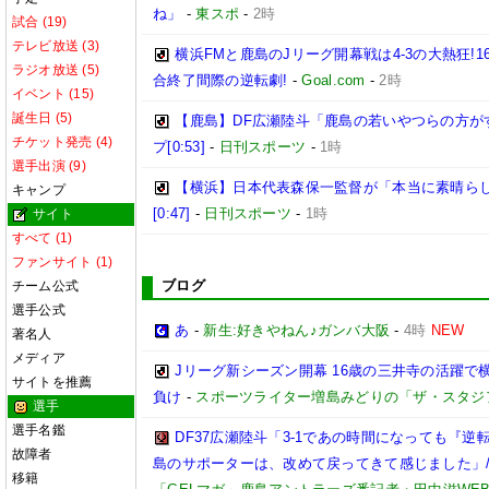
ね」
-
東スポ
-
2時
試合 (19)
テレビ放送 (3)
横浜FMと鹿島のJリーグ開幕戦は4-3の大熱狂!
ラジオ放送 (5)
合終了間際の逆転劇!
-
Goal.com
-
2時
イベント (15)
誕生日 (5)
【鹿島】DF広瀬陸斗「鹿島の若いやつらの方が
チケット発売 (4)
プ[0:53]
-
日刊スポーツ
-
1時
選手出演 (9)
【横浜】日本代表森保一監督が「本当に素晴らし
キャンプ
[0:47]
-
日刊スポーツ
-
1時
サイト
すべて (1)
ファンサイト (1)
ブログ
チーム公式
選手公式
あ
-
新生:好きやねん♪ガンバ大阪
-
4時
NEW
著名人
メディア
Jリーグ新シーズン開幕 16歳の三井寺の活躍で
サイトを推薦
負け
-
スポーツライター増島みどりの「ザ・スタジ
選手
選手名鑑
DF37広瀬陸斗「3-1であの時間になっても『
故障者
島のサポーターは、改めて戻ってきて感じました」/【
移籍