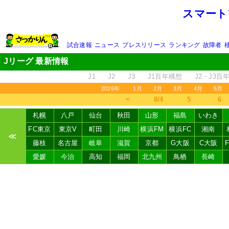
スマート
試合速報
ニュース
プレスリリース
ランキング
故障者
Jリーグ 最新情報
J1
J2
J3
J1百年構想
J2・J3百
2026年
1月
2月
3月
4月
5月
＜
8/4
5
6
札幌
八戸
仙台
秋田
山形
福島
いわき
FC東京
東京V
町田
川崎
横浜FM
横浜FC
湘南
≪
藤枝
名古屋
岐阜
滋賀
京都
G大阪
C大阪
愛媛
今治
高知
福岡
北九州
鳥栖
長崎