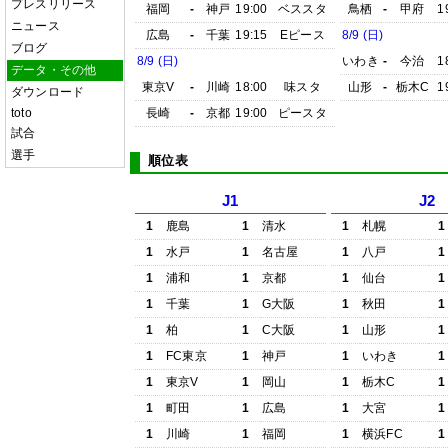
プレスリリース
福岡
-
神戸
19:00
ベススタ
鳥栖
-
甲府
1
ニュース
広島
-
千葉
19:15
Eピース
8/9 (日)
ブログ
8/9 (日)
いわき
-
今治
1
データ・その他
東京V
-
川崎
18:00
味スタ
山形
-
栃木C
1
ダウンロード
toto
長崎
-
京都
19:00
ピースタ
試合
選手
順位表
J1
J2
1
鹿島
1
清水
1
札幌
1
1
水戸
1
名古屋
1
八戸
1
1
浦和
1
京都
1
仙台
1
1
千葉
1
G大阪
1
秋田
1
1
柏
1
C大阪
1
山形
1
1
FC東京
1
神戸
1
いわき
1
1
東京V
1
岡山
1
栃木C
1
1
町田
1
広島
1
大宮
1
1
川崎
1
福岡
1
横浜FC
1