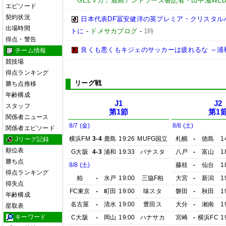
「GELマガ」鹿島アントラーズ番記者・田中滋WE
エピソード
契約状況
日本代表DF冨安健洋の英プレミア・クリスタル
出場時間
トに
-
ドメサカブログ
-
1時
得点・警告
良くも悪くもキジェのサッカーは疲れるな ～浦
チーム情報
競技場
得点ランキング
リーグ戦
勝ち点推移
年齢構成
J1
J2
スタッフ
第1節
第1
関係者ニュース
8/7 (金)
8/8 (土)
関係者エピソード
横浜FM
3-4
鹿島
19:26
MUFG国立
札幌
-
徳島
1
Jリーグ記録
順位表
G大阪
4-3
浦和
19:33
パナスタ
八戸
-
富山
1
勝ち点
8/8 (土)
藤枝
-
仙台
1
得点ランキング
柏
-
水戸
19:00
三協F柏
大宮
-
新潟
1
得失点
FC東京
-
町田
19:00
味スタ
磐田
-
秋田
1
年齢構成
名古屋
-
清水
19:00
豊田ス
大分
-
湘南
1
星取表
キーワード
C大阪
-
岡山
19:00
ハナサカ
宮崎
-
横浜FC
1