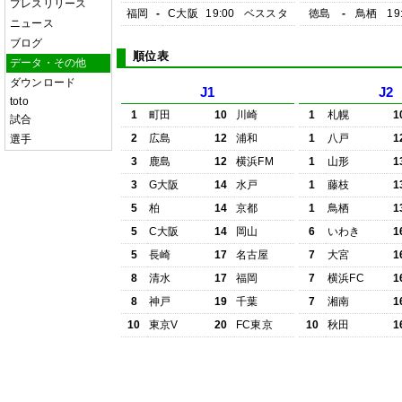
プレスリリース
福岡
-
C大阪
19:00
ベススタ
徳島
-
鳥栖
19
ニュース
ブログ
順位表
データ・その他
ダウンロード
J1
J2
toto
1
町田
10
川崎
1
札幌
1
試合
2
広島
12
浦和
1
八戸
1
選手
3
鹿島
12
横浜FM
1
山形
1
3
G大阪
14
水戸
1
藤枝
1
5
柏
14
京都
1
鳥栖
1
5
C大阪
14
岡山
6
いわき
1
5
長崎
17
名古屋
7
大宮
1
8
清水
17
福岡
7
横浜FC
1
8
神戸
19
千葉
7
湘南
1
10
東京V
20
FC東京
10
秋田
1