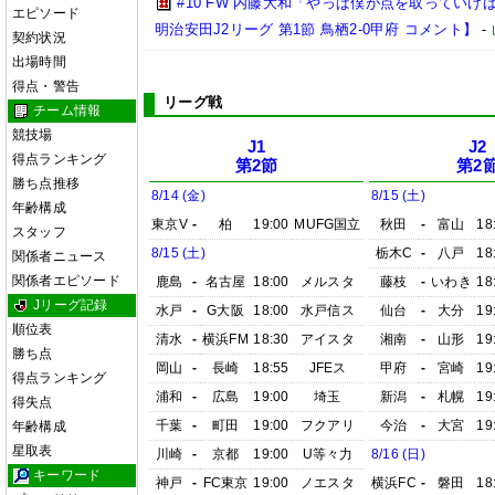
#10 FW 内藤大和「やっぱ僕が点を取っていけば
エピソード
明治安田J2リーグ 第1節 鳥栖2-0甲府 コメント】
-
契約状況
出場時間
得点・警告
リーグ戦
チーム情報
競技場
J1
J2
得点ランキング
第2節
第2
勝ち点推移
8/14 (金)
8/15 (土)
年齢構成
東京V
-
柏
19:00
MUFG国立
秋田
-
富山
18
スタッフ
8/15 (土)
栃木C
-
八戸
18
関係者ニュース
関係者エピソード
鹿島
-
名古屋
18:00
メルスタ
藤枝
-
いわき
18
Jリーグ記録
水戸
-
G大阪
18:00
水戸信ス
仙台
-
大分
19
順位表
清水
-
横浜FM
18:30
アイスタ
湘南
-
山形
19
勝ち点
岡山
-
長崎
18:55
JFEス
甲府
-
宮崎
19
得点ランキング
浦和
-
広島
19:00
埼玉
新潟
-
札幌
19
得失点
千葉
-
町田
19:00
フクアリ
今治
-
大宮
19
年齢構成
星取表
川崎
-
京都
19:00
U等々力
8/16 (日)
キーワード
神戸
-
FC東京
19:00
ノエスタ
横浜FC
-
磐田
18