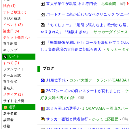
東大卒業生が親睦 石川赤門会
-
北國新聞
-
5時
試合 (1)
テレビ放送 (1)
パートナーに泉が丘わたなべクリニック ツエー
ラジオ放送
イベント (2)
「ちくしょー」「足引っ張んなよ」欧州から届い
誕生日 (6)
やりきれん」「強欲すぎや」
-
サッカーダイジェス
チケット発売 (5)
「衝撃映像が届いた!」ゴールを決めたブラジル人
選手出演
し→負傷退場の大悲劇に英紙も仰天!
-
サッカーダイ
キャンプ
サイト
すべて (1)
ブログ
ファンサイト
チーム公式
J1順位予想
-
ガンバ大阪データランド(GAMBA OSAK
選手公式
著名人
26/27シーズンの良いスタートが切れました
-
ウ
メディア (1)
好き夫婦の四方山話
-
0時
サイトを推薦
選手
燃えろ岡山の選手3
-
J OKAYAMA ～岡山ス
選手名鑑
サッカー観戦と武者修行
-
かってに応援団
-
0時
故障者
移籍