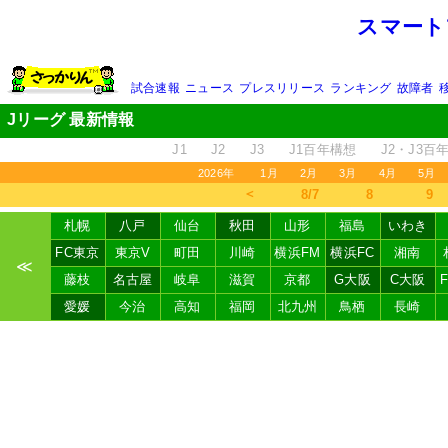
スマート
試合速報
ニュース
プレスリリース
ランキング
故障者
Jリーグ 最新情報
J1
J2
J3
J1百年構想
J2・J3百
2026年
1月
2月
3月
4月
5月
＜
8/7
8
9
札幌
八戸
仙台
秋田
山形
福島
いわき
FC東京
東京V
町田
川崎
横浜FM
横浜FC
湘南
≪
藤枝
名古屋
岐阜
滋賀
京都
G大阪
C大阪
愛媛
今治
高知
福岡
北九州
鳥栖
長崎