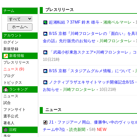
プレスリリース
チーム
起湘転結 ? 37MF 鈴木 雄斗
-
湘南ベルマーレ
-
8/15 京都『川崎フロンターレの「面白い」を
アカウント
金の話』先行販売のお知らせ
-
川崎フロンターレ
-
ログイン
新規登録
「武蔵小杉東急スクエア×川崎フロンターレ」
新着情報
10日21時
プレスリリース
ニュース (9)
8/15 京都「スタジアムグルメ情報」について
-
ブログ
ノクティプラザエキサイトマッチ開催記念8/15
トピックス
ランキング
お知らせ
-
川崎フロンターレ
-
10日21時
ニュース
試合
ファンサイト
ニュース
選手公式
J1・ファジアーノ岡山、優勝争い中のヴィッセル
著名人
チーム中7位
-
読売新聞
-
5時
NEW
日程
予定