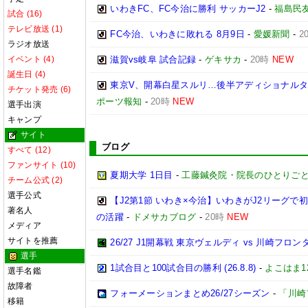
いわきFC、FC今治に勝利 サッカーJ2
-
福島民
試合 (16)
テレビ放送 (1)
FC今治、いわきに敗れる 8月9日
-
愛媛新聞
-
2
ラジオ放送
イベント (4)
滋賀vs岐阜 試合記録
-
ゲキサカ
-
20時
NEW
誕生日 (4)
東京V、開幕白星スルリ…後半アディショナルタ
チケット発売 (6)
ポーツ報知
-
20時
NEW
選手出演
キャンプ
サイト
ブログ
すべて (12)
ファンサイト (10)
夏期大学 1日目
-
工藤鍼灸院・院長のひとりごと
チーム公式 (2)
選手公式
【J2第1節 いわき×今治】いわきがJ2リーグ
著名人
の活躍
-
ドメサカブログ
-
20時
NEW
メディア
サイトを推薦
26/27 J1開幕戦 東京ヴェルディ vs 川崎フロン
選手
1試合目と100試合目の勝利 (26.8.8)
-
よこはま1
選手名鑑
故障者
フォーメーションまとめ26/27シーズン
-
「川崎
移籍