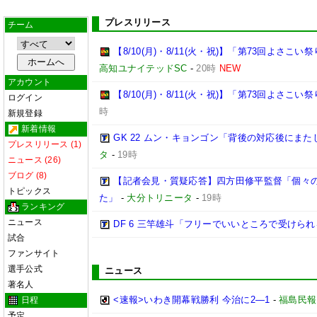
プレスリリース
チーム
【8/10(月)・8/11(火・祝)】「第73回よさ
高知ユナイテッドSC
-
20時
NEW
アカウント
【8/10(月)・8/11(火・祝)】「第73回よさこ
ログイン
時
新規登録
新着情報
GK 22 ムン・キョンゴン「背後の対応後にま
プレスリリース (1)
タ
-
19時
ニュース (26)
ブログ (8)
【記者会見・質疑応答】四方田修平監督「個々
トピックス
た」
-
大分トリニータ
-
19時
ランキング
ニュース
DF 6 三竿雄斗「フリーでいいところで受けら
試合
ファンサイト
選手公式
ニュース
著名人
<速報>いわき開幕戦勝利 今治に2―1
-
福島民報
日程
予定