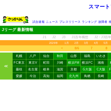
スマート
試合速報
ニュース
プレスリリース
ランキング
故障者
Jリーグ 最新情報
J1
J2
J3
J1百年構想
J2・J3百
2026年
1月
2月
3月
4月
5月
＜
8/6
7
8
札幌
八戸
仙台
秋田
山形
福島
いわき
FC東京
東京V
町田
川崎
横浜FM
横浜FC
湘南
≪
藤枝
名古屋
岐阜
滋賀
京都
G大阪
C大阪
愛媛
今治
高知
福岡
北九州
鳥栖
長崎