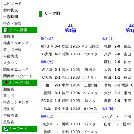
エピソード
契約状況
リーグ戦
出場時間
得点・警告
J1
J2
チーム情報
第1節
第1
競技場
8/7 (金)
8/8 (土)
得点ランキング
横浜FM
3-4
鹿島
19:26
MUFG国立
札幌
2-0
徳島
勝ち点推移
G大阪
4-3
浦和
19:33
パナスタ
八戸
2-0
富山
年齢構成
8/8 (土)
藤枝
2-0
仙台
スタッフ
関係者ニュース
名古屋
0-1
清水
19:03
豊田ス
大宮
1-0
新潟
関係者エピソード
C大阪
2-1
岡山
19:03
ハナサカ
磐田
1-1
秋田
Jリーグ記録
柏
2-1
水戸
19:04
三協F柏
宮崎
0-1
横浜FC
順位表
福岡
0-1
神戸
19:04
ベススタ
大分
0-1
湘南
勝ち点
FC東京
1-5
町田
19:05
味スタ
鳥栖
2-0
甲府
得点ランキング
広島
3-0
千葉
19:19
Eピース
8/9 (日)
得失点
年齢構成
8/9 (日)
いわき
-
今治
星取表
東京V
-
川崎
18:00
味スタ
山形
-
栃木C
キーワード
長崎
-
京都
19:00
ピースタ