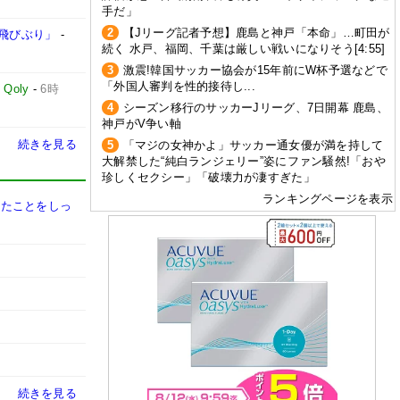
手だ」
2
【Jリーグ記者予想】鹿島と神戸「本命」…町田が
飛びぶり」
-
続く 水戸、福岡、千葉は厳しい戦いになりそう[4:55]
3
激震!韓国サッカー協会が15年前にW杯予選などで
「外国人審判を性的接待し...
-
Qoly
-
6時
4
シーズン移行のサッカーJリーグ、7日開幕 鹿島、
神戸がV争い軸
続きを見る
5
「マジの女神かよ」サッカー通女優が満を持して
大解禁した“純白ランジェリー”姿にファン騒然!「おや
珍しくセクシー」「破壊力が凄すぎた」
ランキングページを表示
きたことをしっ
続きを見る