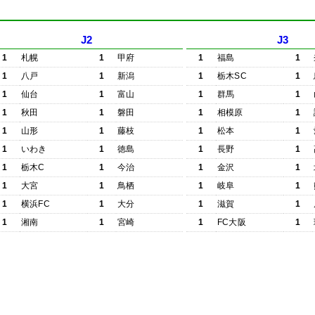
J2
J3
1
札幌
1
甲府
1
福島
1
1
八戸
1
新潟
1
栃木SC
1
1
仙台
1
富山
1
群馬
1
1
秋田
1
磐田
1
相模原
1
1
山形
1
藤枝
1
松本
1
1
いわき
1
徳島
1
長野
1
1
栃木C
1
今治
1
金沢
1
1
大宮
1
鳥栖
1
岐阜
1
1
横浜FC
1
大分
1
滋賀
1
1
湘南
1
宮崎
1
FC大阪
1