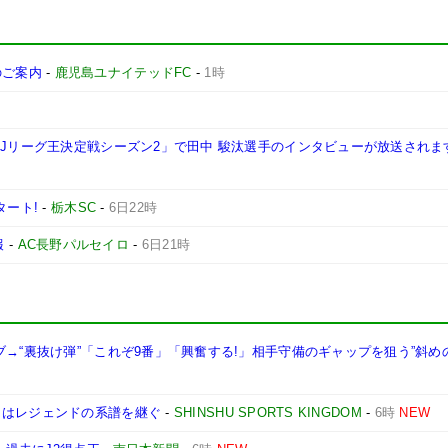
施のご案内
-
鹿児島ユナイテッドFC
-
1時
西Jリーグ王決定戦シーズン2」で田中 駿汰選手のインタビューが放送されま
タート!
-
栃木SC
-
6日22時
報
-
AC長野パルセイロ
-
6日21時
ブ→“裏抜け弾”「これぞ9番」「興奮する!」相手守備のギャップを狙う”斜め
司はレジェンドの系譜を継ぐ
-
SHINSHU SPORTS KINGDOM
-
6時
NEW