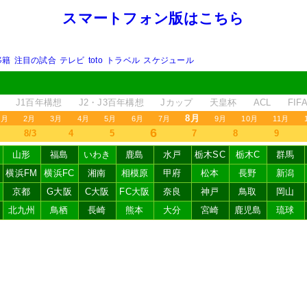
スマートフォン版はこちら
移籍
注目の試合
テレビ
toto
トラベル
スケジュール
J1百年構想
J2・J3百年構想
Jカップ
天皇杯
ACL
FI
8月
1月
2月
3月
4月
5月
6月
7月
9月
10月
11月
6
8/3
4
5
7
8
9
山形
福島
いわき
鹿島
水戸
栃木SC
栃木C
群馬
横浜FM
横浜FC
湘南
相模原
甲府
松本
長野
新潟
京都
G大阪
C大阪
FC大阪
奈良
神戸
鳥取
岡山
北九州
鳥栖
長崎
熊本
大分
宮崎
鹿児島
琉球