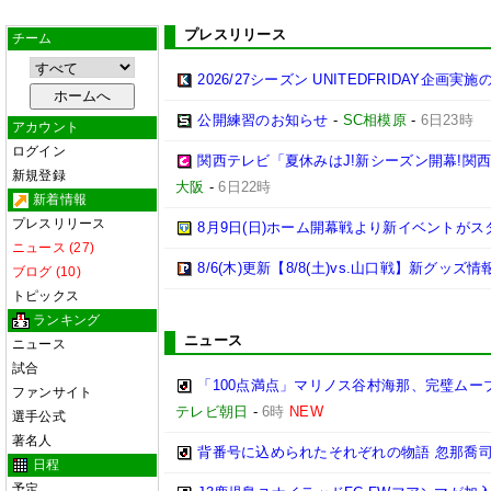
プレスリリース
チーム
2026/27シーズン UNITEDFRIDAY企画実
公開練習のお知らせ
-
SC相模原
-
6日23時
アカウント
ログイン
関西テレビ「夏休みはJ!新シーズン開幕!関
新規登録
大阪
-
6日22時
新着情報
プレスリリース
8月9日(日)ホーム開幕戦より新イベントがス
ニュース (27)
8/6(木)更新【8/8(土)vs.山口戦】新グッズ情
ブログ (10)
トピックス
ランキング
ニュース
ニュース
試合
「100点満点」マリノス谷村海那、完璧ムー
ファンサイト
テレビ朝日
-
6時
NEW
選手公式
著名人
背番号に込められたそれぞれの物語 忽那喬
日程
予定