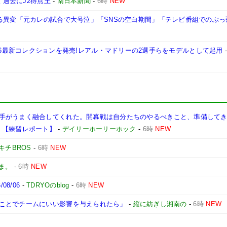
 過去にJ2得点王
-
南日本新聞
-
6時
NEW
なる異変「元カレの試合で大号泣」「SNSの空白期間」「テレビ番組でのぶっ
ボしたFW26最新コレクションを発売!レアル・マドリーの2選手らをモデルとして起用
手がうまく融合してくれた。開幕戦は自分たちのやるべきこと、準備して
】【練習レポート】
-
デイリーホーリーホック
-
6時
NEW
キチBROS
-
6時
NEW
ま。
-
6時
NEW
8/06
-
TDRYOのblog
-
6時
NEW
ことでチームにいい影響を与えられたら」
-
縦に紡ぎし湘南の
-
6時
NEW