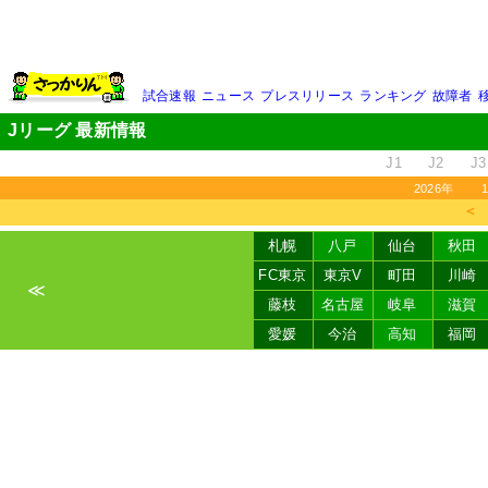
試合速報
ニュース
プレスリリース
ランキング
故障者
Jリーグ 最新情報
J1
J2
J3
2026年
＜
札幌
八戸
仙台
秋田
FC東京
東京V
町田
川崎
≪
藤枝
名古屋
岐阜
滋賀
愛媛
今治
高知
福岡