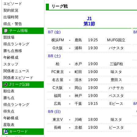
エピソード
リーグ戦
契約状況
出場時間
J1
第1節
得点・警告
チーム情報
8/7 (金)
8/
競技場
横浜FM
-
鹿島
19:25
MUFG国立
得点ランキング
G大阪
-
浦和
19:30
パナスタ
勝ち点推移
8/8 (土)
年齢構成
柏
-
水戸
19:00
三協F柏
スタッフ
関係者ニュース
FC東京
-
町田
19:00
味スタ
関係者エピソード
名古屋
-
清水
19:00
豊田ス
Jリーグ記録
C大阪
-
岡山
19:00
ハナサカ
順位表
福岡
-
神戸
19:00
ベススタ
勝ち点
広島
-
千葉
19:15
Eピース
8/
得点ランキング
得失点
8/9 (日)
年齢構成
東京V
-
川崎
18:00
味スタ
星取表
長崎
-
京都
19:00
ピースタ
キーワード