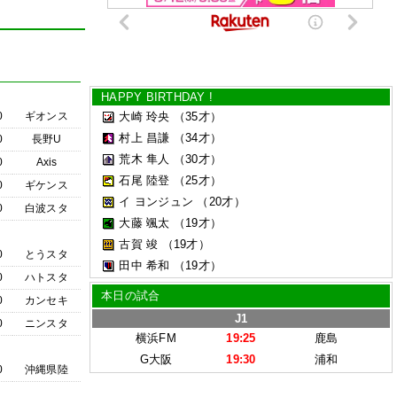
HAPPY BIRTHDAY !
0
ギオンス
大崎 玲央
（35才）
村上 昌謙
（34才）
0
長野U
荒木 隼人
（30才）
0
Axis
石尾 陸登
（25才）
0
ギケンス
イ ヨンジュン
（20才）
0
白波スタ
大藤 颯太
（19才）
古賀 竣
（19才）
0
とうスタ
田中 希和
（19才）
0
ハトスタ
本日の試合
0
カンセキ
J1
0
ニンスタ
横浜FM
19:25
鹿島
G大阪
19:30
浦和
0
沖縄県陸