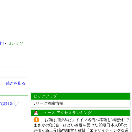
す!
-
セレッソ
続きを見る
ピックアップ
Jリーグ移籍情報
の抜け出し”
-
ニュース アクセスランキング
1
「お前は用済みだ」ドイツ名門へ移籍も“構想外”で
まさかの0試合…ひどい冷遇を受けた20歳日本人DFの
評価が急上昇!新指揮官も称賛「エキサイティングな選