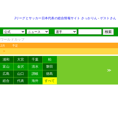
Jリーグとサッカー日本代表の総合情報サイト さっかりん
-
ゲストさん
FAワールドカップ
12月
予定
＞
浦和
大宮
千葉
柏
富山
金沢
清水
磐田
≫
広島
山口
讃岐
徳島
総合
代表
海外
すべて