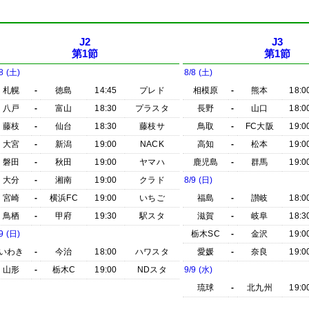
J2
J3
第1節
第1節
8 (土)
8/8 (土)
札幌
-
徳島
14:45
プレド
相模原
-
熊本
18:0
八戸
-
富山
18:30
プラスタ
長野
-
山口
18:0
藤枝
-
仙台
18:30
藤枝サ
鳥取
-
FC大阪
19:0
大宮
-
新潟
19:00
NACK
高知
-
松本
19:0
磐田
-
秋田
19:00
ヤマハ
鹿児島
-
群馬
19:0
大分
-
湘南
19:00
クラド
8/9 (日)
宮崎
-
横浜FC
19:00
いちご
福島
-
讃岐
18:0
鳥栖
-
甲府
19:30
駅スタ
滋賀
-
岐阜
18:3
9 (日)
栃木SC
-
金沢
19:0
いわき
-
今治
18:00
ハワスタ
愛媛
-
奈良
19:0
山形
-
栃木C
19:00
NDスタ
9/9 (水)
琉球
-
北九州
19:0