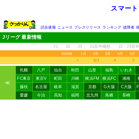
スマート
試合速報
ニュース
プレスリリース
ランキング
故障者
Jリーグ 最新情報
J1
J2
J3
J1百年構想
J2・J3百
2026年
1月
2月
3月
4月
5月
＜
8/3
4
5
札幌
八戸
仙台
秋田
山形
福島
いわき
FC東京
東京V
町田
川崎
横浜FM
横浜FC
湘南
≪
藤枝
名古屋
岐阜
滋賀
京都
G大阪
C大阪
愛媛
今治
高知
福岡
北九州
鳥栖
長崎