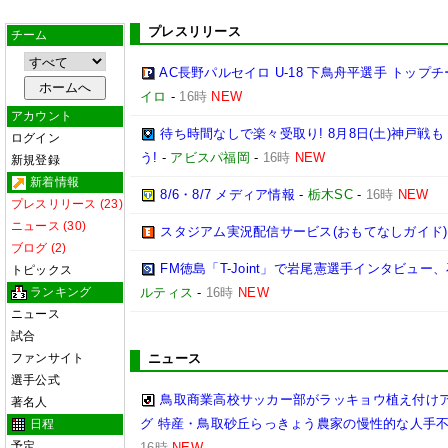
プレスリリース
チーム
AC長野パルセイロ U-18 下鳥舟平選手 トップ
イロ
-
16時
NEW
アカウント
待ち時間なしで楽々受取り! 8月8日(土)神戸
ログイン
う!
-
アビスパ福岡
-
16時
NEW
新規登録
新着情報
8/6・8/7 メディア情報
-
栃木SC
-
16時
NEW
プレスリリース (23)
ニュース (30)
スタジアム実況配信サービス(おもてなしガイド)
ブログ (2)
FM徳島「T-Joint」で岩尾憲選手インタビュー
トピックス
ランキング
ルティス
-
16時
NEW
ニュース
試合
ファンサイト
ニュース
選手公式
鳥取商業高校サッカー部がラッキョウ植え付けア
著名人
グ 特産・鳥取砂丘らっきょう農家の慢性的な人手不
日程
予定
16時
NEW