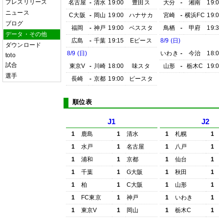
プレスリリース
名古屋
-
清水
19:00
豊田ス
大分
-
湘南
19:
ニュース
C大阪
-
岡山
19:00
ハナサカ
宮崎
-
横浜FC
19:
ブログ
福岡
-
神戸
19:00
ベススタ
鳥栖
-
甲府
19:
データ・その他
広島
-
千葉
19:15
Eピース
8/9 (日)
ダウンロード
8/9 (日)
いわき
-
今治
18:
toto
試合
東京V
-
川崎
18:00
味スタ
山形
-
栃木C
19:
選手
長崎
-
京都
19:00
ピースタ
順位表
J1
J2
1
鹿島
1
清水
1
札幌
1
1
水戸
1
名古屋
1
八戸
1
1
浦和
1
京都
1
仙台
1
1
千葉
1
G大阪
1
秋田
1
1
柏
1
C大阪
1
山形
1
1
FC東京
1
神戸
1
いわき
1
1
東京V
1
岡山
1
栃木C
1