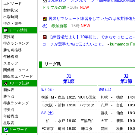
2026/27シーズンJ2リーグ・開幕前の編成の
エピソード
ドリブルの旅
-
16時
NEW
契約状況
出場時間
居残りでシュート練習をしていたのは永井謙佑たち
得点・警告
枚)
-
赤鯱新報
-
15時
NEW
チーム情報
競技場
【練習場だより】10年前に、できなかったこと～
得点ランキング
コーチが選手たちに伝えたいこと。
-
kumamoto Foo
勝ち点推移
年齢構成
スタッフ
リーグ戦
関係者ニュース
J1
J2
関係者エピソード
第1節
第1節
Jリーグ記録
8/7 (金)
8/8 (土)
順位表
勝ち点
横浜FM
-
鹿島
19:25
MUFG国立
札幌
-
徳島
14:
得点ランキング
G大阪
-
浦和
19:30
パナスタ
八戸
-
富山
18:
得失点
8/8 (土)
藤枝
-
仙台
18:
年齢構成
柏
-
水戸
19:00
三協F柏
大宮
-
新潟
19:
星取表
FC東京
-
町田
19:00
味スタ
磐田
-
秋田
19:
キーワード