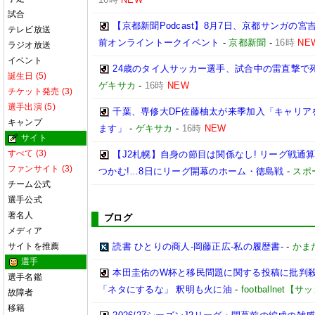
試合
【京都新聞Podcast】8月7日、京都サンガの
テレビ放送
前オンライントークイベント
-
京都新聞
-
16時
NE
ラジオ放送
イベント
24歳のタイ人サッカー選手、試合中の雷直撃で
誕生日 (5)
ゲキサカ
-
16時
NEW
チケット発売 (3)
選手出演 (5)
千葉、専修大DF佐藤柚太が来季加入「キャリア
キャンプ
ます」
-
ゲキサカ
-
16時
NEW
サイト
すべて (3)
【J2札幌】自身の節目は関係なし! リーグ戦通
ファンサイト (3)
つかむ!…8日にリーグ開幕のホーム・徳島戦
-
スポ
チーム公式
選手公式
著名人
ブログ
メディア
サイトを推薦
読書 ひとりの商人-岡藤正広-私の履歴書-
-
かまた
選手
本田圭佑のW杯と移民問題に関する投稿に批判殺
選手名鑑
「ネタにするな」 釈明も火に油
-
footballnet
故障者
移籍