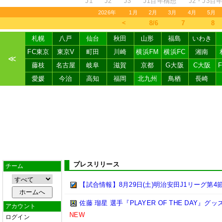
J1
J2
J3
J1百年構想
J2・J3百
2026年
1月
2月
3月
4月
5月
＜
8/6
7
8
札幌
八戸
仙台
秋田
山形
福島
いわき
FC東京
東京V
町田
川崎
横浜FM
横浜FC
湘南
≪
藤枝
名古屋
岐阜
滋賀
京都
G大阪
C大阪
愛媛
今治
高知
福岡
北九州
鳥栖
長崎
プレスリリース
チーム
【試合情報】8月29日(土)明治安田J1リーグ第4節
佐藤 瑠星 選手『PLAYER OF THE DAY』
アカウント
NEW
ログイン