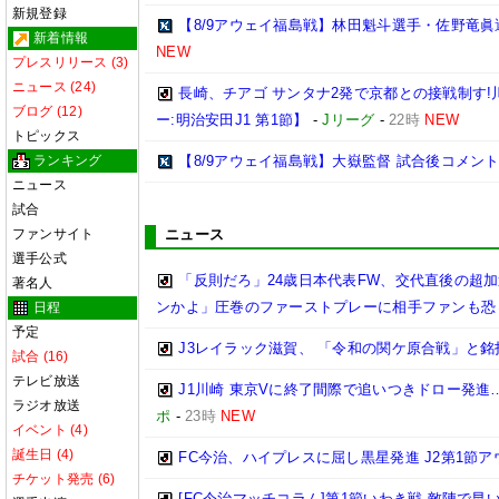
新規登録
【8/9アウェイ福島戦】林田魁斗選手・佐野竜眞
新着情報
NEW
プレスリリース (3)
ニュース (24)
長崎、チアゴ サンタナ2発で京都との接戦制す!
ブログ (12)
ー:明治安田J1 第1節】
-
Jリーグ
-
22時
NEW
トピックス
ランキング
【8/9アウェイ福島戦】大嶽監督 試合後コメン
ニュース
試合
ファンサイト
ニュース
選手公式
「反則だろ」24歳日本代表FW、交代直後の超
著名人
ンかよ」圧巻のファーストプレーに相手ファンも恐
日程
予定
J3レイラック滋賀、 「令和の関ケ原合戦」と
試合 (16)
テレビ放送
J1川崎 東京Vに終了間際で追いつきドロー発
ラジオ放送
ポ
-
23時
NEW
イベント (4)
誕生日 (4)
FC今治、ハイプレスに屈し黒星発進 J2第1節ア
チケット発売 (6)
[FC今治マッチコラム]第1節いわき戦 敵陣で