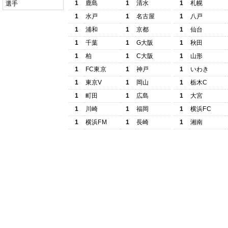
1
鹿島
1
清水
1
札幌
選手
1
水戸
1
名古屋
1
八戸
1
浦和
1
京都
1
仙台
1
千葉
1
G大阪
1
秋田
1
柏
1
C大阪
1
山形
1
FC東京
1
神戸
1
いわき
1
東京V
1
岡山
1
栃木C
1
町田
1
広島
1
大宮
1
川崎
1
福岡
1
横浜FC
1
横浜FM
1
長崎
1
湘南