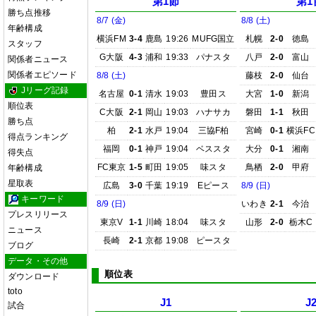
第1節
第1
勝ち点推移
8/7 (金)
8/8 (土)
年齢構成
横浜FM
3-4
鹿島
19:26
MUFG国立
札幌
2-0
徳島
スタッフ
G大阪
4-3
浦和
19:33
パナスタ
八戸
2-0
富山
関係者ニュース
関係者エピソード
8/8 (土)
藤枝
2-0
仙台
Jリーグ記録
名古屋
0-1
清水
19:03
豊田ス
大宮
1-0
新潟
順位表
C大阪
2-1
岡山
19:03
ハナサカ
磐田
1-1
秋田
勝ち点
柏
2-1
水戸
19:04
三協F柏
宮崎
0-1
横浜FC
得点ランキング
福岡
0-1
神戸
19:04
ベススタ
大分
0-1
湘南
得失点
FC東京
1-5
町田
19:05
味スタ
鳥栖
2-0
甲府
年齢構成
星取表
広島
3-0
千葉
19:19
Eピース
8/9 (日)
キーワード
8/9 (日)
いわき
2-1
今治
プレスリリース
東京V
1-1
川崎
18:04
味スタ
山形
2-0
栃木C
ニュース
長崎
2-1
京都
19:08
ピースタ
ブログ
データ・その他
順位表
ダウンロード
toto
J1
J
試合