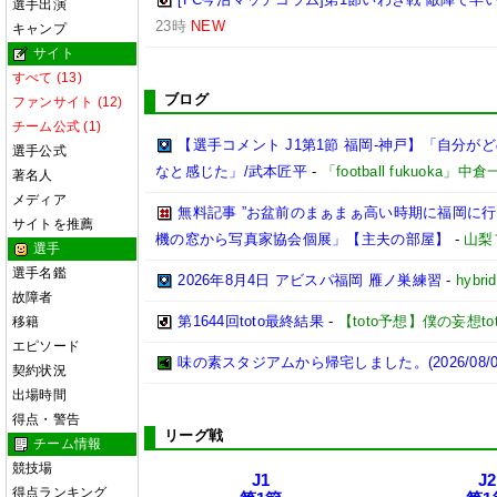
選手出演
23時
NEW
キャンプ
サイト
すべて (13)
ブログ
ファンサイト (12)
チーム公式 (1)
【選手コメント J1第1節 福岡-神戸】「自分
選手公式
なと感じた」/武本匠平
-
「football fukuoka」中
著名人
メディア
無料記事 ”お盆前のまぁまぁ高い時期に福岡に
サイトを推薦
機の窓から写真家協会個展」【主夫の部屋】
-
山梨
選手
選手名鑑
2026年8月4日 アビスパ福岡 雁ノ巣練習
-
hybri
故障者
第1644回toto最終結果
-
【toto予想】僕の妄想tot
移籍
エピソード
味の素スタジアムから帰宅しました。(2026/08/0
契約状況
出場時間
得点・警告
リーグ戦
チーム情報
競技場
J1
J2
得点ランキング