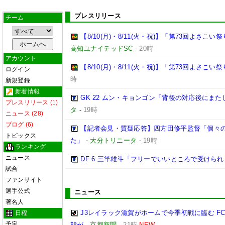
プレスリリース
チーム
【8/10(月)・8/11(火・祝)】「第73回よさ
高知ユナイテッドSC
-
20時
アカウント
【8/10(月)・8/11(火・祝)】「第73回よさこ
ログイン
時
新規登録
新着情報
GK 22 ムン・キョンゴン「背後の対応後にま
プレスリリース (1)
タ
-
19時
ニュース (28)
ブログ (6)
【記者会見・質疑応答】四方田修平監督「個々
トピックス
た」
-
大分トリニータ
-
19時
ランキング
ニュース
DF 6 三竿雄斗「フリーでいいところで受けら
試合
ファンサイト
選手公式
ニュース
著名人
J3レイラック滋賀がホームで今季初戦に臨む 
日程
予定
態が
-
京都新聞
-
21時
NEW