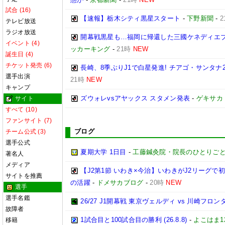
試合 (16)
【速報】栃木シティ黒星スタート
-
下野新聞
-
2
テレビ放送
ラジオ放送
開幕戦黒星も…福岡に帰還した三國ケネディエ
イベント (4)
ッカーキング
-
21時
NEW
誕生日 (4)
チケット発売 (6)
長崎、8季ぶりJ1で白星発進! チアゴ・サンタ
選手出演
21時
NEW
キャンプ
ズウォレvsアヤックス スタメン発表
-
ゲキサカ
サイト
すべて (10)
ファンサイト (7)
ブログ
チーム公式 (3)
選手公式
夏期大学 1日目
-
工藤鍼灸院・院長のひとりごと
著名人
メディア
【J2第1節 いわき×今治】いわきがJ2リーグ
サイトを推薦
の活躍
-
ドメサカブログ
-
20時
NEW
選手
選手名鑑
26/27 J1開幕戦 東京ヴェルディ vs 川崎フロン
故障者
1試合目と100試合目の勝利 (26.8.8)
-
よこはま1
移籍