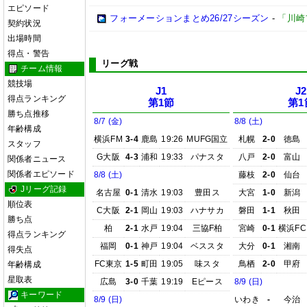
エピソード
フォーメーションまとめ26/27シーズン
-
「川崎
契約状況
出場時間
得点・警告
リーグ戦
チーム情報
競技場
J1
J2
得点ランキング
第1節
第1
勝ち点推移
8/7 (金)
8/8 (土)
年齢構成
横浜FM
3-4
鹿島
19:26
MUFG国立
札幌
2-0
徳島
スタッフ
G大阪
4-3
浦和
19:33
パナスタ
八戸
2-0
富山
関係者ニュース
関係者エピソード
8/8 (土)
藤枝
2-0
仙台
Jリーグ記録
名古屋
0-1
清水
19:03
豊田ス
大宮
1-0
新潟
順位表
C大阪
2-1
岡山
19:03
ハナサカ
磐田
1-1
秋田
勝ち点
柏
2-1
水戸
19:04
三協F柏
宮崎
0-1
横浜FC
得点ランキング
福岡
0-1
神戸
19:04
ベススタ
大分
0-1
湘南
得失点
FC東京
1-5
町田
19:05
味スタ
鳥栖
2-0
甲府
年齢構成
星取表
広島
3-0
千葉
19:19
Eピース
8/9 (日)
キーワード
8/9 (日)
いわき
-
今治