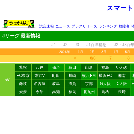
スマート
試合速報
ニュース
プレスリリース
ランキング
故障者
Jリーグ 最新情報
J1
J2
J3
J1百年構想
J2・J3百
2026年
1月
2月
3月
4月
5月
＜
8/6
7
8
札幌
八戸
仙台
秋田
山形
福島
いわき
FC東京
東京V
町田
川崎
横浜FM
横浜FC
湘南
≪
藤枝
名古屋
岐阜
滋賀
京都
G大阪
C大阪
愛媛
今治
高知
福岡
北九州
鳥栖
長崎