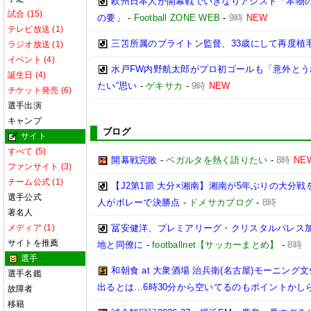
欧州日本人が開幕戦でいきなりアシスト「本物の
試合 (15)
の要」
-
Football ZONE WEB
-
9時
NEW
テレビ放送 (1)
三笘所属のブライトン監督、33歳にして再度植
ラジオ放送 (1)
イベント (4)
水戸FW内野航太郎がプロ初ゴールも「意外とう
誕生日 (4)
たい”思い
-
ゲキサカ
-
9時
NEW
チケット発売 (6)
選手出演
キャンプ
ブログ
サイト
すべて (5)
開幕戦完敗
-
ベガルタを熱く語りたい
-
8時
NE
ファンサイト (3)
チーム公式 (1)
【J2第1節 大分×湘南】湘南が5年ぶりの大分
選手公式
人がボレーで決勝点
-
ドメサカブログ
-
8時
著名人
メディア (1)
冨安健洋、プレミアリーグ・クリスタルパレス加入
サイトを推薦
地と同僚に
-
footballnet【サッカーまとめ】
-
8時
選手
和朝食 at 大衆酒場 治兵衛(名古屋)モーニ
選手名鑑
出るとは…6時30分から空いてるのもポイントかし
故障者
移籍