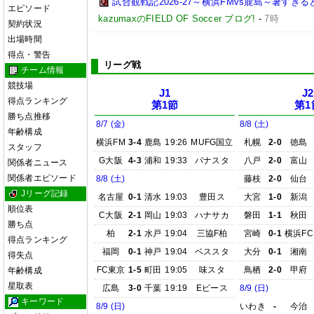
試合観戦記2026-27～横浜FMvs鹿島～暑す
エピソード
kazumaxのFIELD OF Soccer ブログ!
-
7時
契約状況
出場時間
得点・警告
リーグ戦
チーム情報
競技場
J1
J2
得点ランキング
第1節
第1
勝ち点推移
8/7 (金)
8/8 (土)
年齢構成
横浜FM
3-4
鹿島
19:26
MUFG国立
札幌
2-0
徳島
スタッフ
G大阪
4-3
浦和
19:33
パナスタ
八戸
2-0
富山
関係者ニュース
関係者エピソード
8/8 (土)
藤枝
2-0
仙台
Jリーグ記録
名古屋
0-1
清水
19:03
豊田ス
大宮
1-0
新潟
順位表
C大阪
2-1
岡山
19:03
ハナサカ
磐田
1-1
秋田
勝ち点
柏
2-1
水戸
19:04
三協F柏
宮崎
0-1
横浜FC
得点ランキング
福岡
0-1
神戸
19:04
ベススタ
大分
0-1
湘南
得失点
FC東京
1-5
町田
19:05
味スタ
鳥栖
2-0
甲府
年齢構成
星取表
広島
3-0
千葉
19:19
Eピース
8/9 (日)
キーワード
8/9 (日)
いわき
-
今治