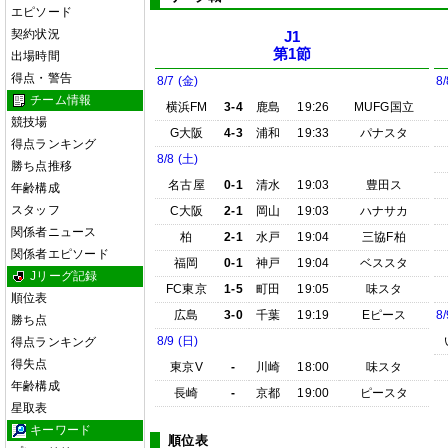
エピソード
契約状況
J1
第1節
出場時間
得点・警告
8/7 (金)
8/
チーム情報
横浜FM
3-4
鹿島
19:26
MUFG国立
競技場
G大阪
4-3
浦和
19:33
パナスタ
得点ランキング
8/8 (土)
勝ち点推移
名古屋
0-1
清水
19:03
豊田ス
年齢構成
スタッフ
C大阪
2-1
岡山
19:03
ハナサカ
関係者ニュース
柏
2-1
水戸
19:04
三協F柏
関係者エピソード
福岡
0-1
神戸
19:04
ベススタ
Jリーグ記録
FC東京
1-5
町田
19:05
味スタ
順位表
広島
3-0
千葉
19:19
Eピース
8/
勝ち点
8/9 (日)
得点ランキング
得失点
東京V
-
川崎
18:00
味スタ
年齢構成
長崎
-
京都
19:00
ピースタ
星取表
キーワード
順位表