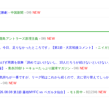
完勝劇
-
中国新聞
-
0時
NEW
鹿島アントラーズ原理主義
-
0時
NEW
。今日、足りなかったところです」【第1節・大宮戦後コメント】
-
ニイガ
げず周囲を鼓舞「諦めてはいけないし、10人だろうが続けないといけない」【2
2報】
-
青赤20倍!トーキョーたっぷり蹴球マガジン
-
0時
NEW
気持ちが一番ですが、リーグ戦はこれから続くので、次に切り替えてしっ
-
0時
NEW
8.08 第1節 藤枝MYFC vs ベガルタ仙台】
-
モト田中
-
8日23時
NEW