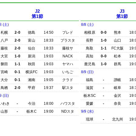
J2
J3
第1節
第1節
8 (土)
8/8 (土)
札幌
2-0
徳島
14:50
プレド
相模原
0-0
熊本
18:
八戸
2-0
富山
18:33
プラスタ
長野
1-0
山口
18:
藤枝
2-0
仙台
18:33
藤枝サ
鳥取
1-1
FC大阪
19:
大宮
1-0
新潟
19:03
NACK
高知
0-0
松本
19:
磐田
1-1
秋田
19:03
ヤマハ
鹿児島
1-0
群馬
19:
宮崎
0-1
横浜FC
19:03
いちご
8/9 (日)
大分
0-1
湘南
19:05
クラド
福島
-
讃岐
18:
鳥栖
2-0
甲府
19:37
駅スタ
滋賀
-
岐阜
18:
9 (日)
栃木SC
-
金沢
19:
いわき
-
今治
18:00
ハワスタ
愛媛
-
奈良
19:
山形
-
栃木C
19:00
NDスタ
9/9 (水)
琉球
-
北九州
19: