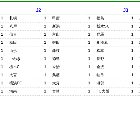
J2
J3
1
札幌
1
甲府
1
福島
1
1
八戸
1
新潟
1
栃木SC
1
1
仙台
1
富山
1
群馬
1
1
秋田
1
磐田
1
相模原
1
1
山形
1
藤枝
1
松本
1
1
いわき
1
徳島
1
長野
1
1
栃木C
1
今治
1
金沢
1
1
大宮
1
鳥栖
1
岐阜
1
1
横浜FC
1
大分
1
滋賀
1
1
湘南
1
宮崎
1
FC大阪
1