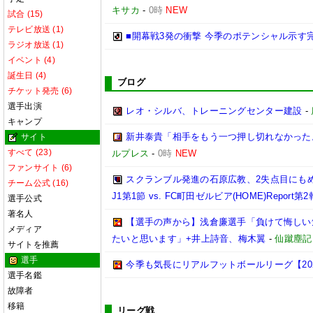
キサカ
-
0時
NEW
試合 (15)
テレビ放送 (1)
■開幕戦3発の衝撃 今季のポテンシャル示す
ラジオ放送 (1)
イベント (4)
誕生日 (4)
ブログ
チケット発売 (6)
選手出演
レオ・シルバ、トレーニングセンター建設
-
キャンプ
新井泰貴「相手をもう一つ押し切れなかった
サイト
すべて (23)
ルプレス
-
0時
NEW
ファンサイト (6)
スクランブル発進の石原広教、2失点目にもめ
チーム公式 (16)
J1第1節 vs. FC町田ゼルビア(HOME)Report第
選手公式
著名人
【選手の声から】浅倉廉選手「負けて悔しい
メディア
たいと思います」+井上詩音、梅木翼
-
仙蹴塵記
サイトを推薦
選手
今季も気長にリアルフットボールリーグ【2026.0
選手名鑑
故障者
移籍
リーグ戦