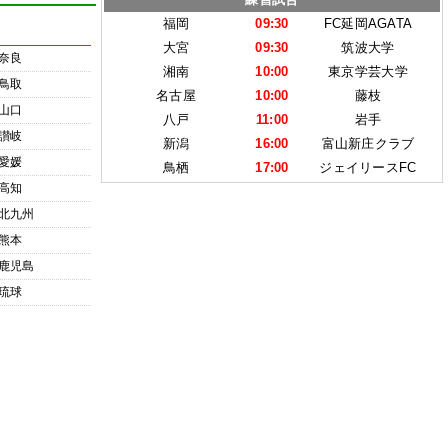
福岡
09:30
FC延岡AGATA
大宮
09:30
筑波大学
奈良
湘南
10:00
東京学芸大学
鳥取
名古屋
10:00
藤枝
山口
八戸
11:00
岩手
讃岐
新潟
16:00
富山新庄クラブ
愛媛
鳥栖
17:00
ジェイリースFC
高知
北九州
熊本
鹿児島
琉球