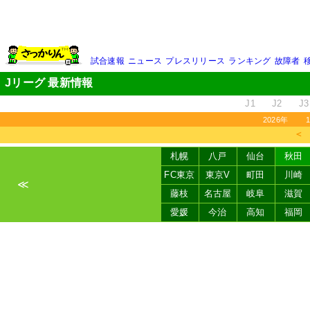
試合速報
ニュース
プレスリリース
ランキング
故障者
Jリーグ 最新情報
J1
J2
J3
2026年
＜
札幌
八戸
仙台
秋田
FC東京
東京V
町田
川崎
≪
藤枝
名古屋
岐阜
滋賀
愛媛
今治
高知
福岡