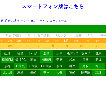
スマートフォン版はこちら
移籍
注目の試合
テレビ
toto
トラベル
スケジュール
J1百年構想
J2・J3百年構想
Jカップ
天皇杯
ACL
FI
8月
1月
2月
3月
4月
5月
6月
7月
9月
10月
11月
8
8/5
6
7
9
10
11
山形
福島
いわき
鹿島
水戸
栃木SC
栃木C
群馬
横浜FM
横浜FC
湘南
相模原
甲府
松本
長野
新潟
京都
G大阪
C大阪
FC大阪
奈良
神戸
鳥取
岡山
北九州
鳥栖
長崎
熊本
大分
宮崎
鹿児島
琉球