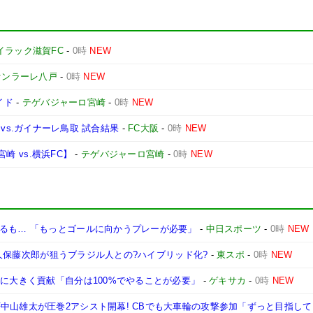
イラック滋賀FC
-
0時
NEW
ァンラーレ八戸
-
0時
NEW
イド
-
テゲバジャーロ宮崎
-
0時
NEW
1節 vs.ガイナーレ鳥取 試合結果
-
FC大阪
-
0時
NEW
宮崎 vs.横浜FC】
-
テゲバジャーロ宮崎
-
0時
NEW
なるも… 「もっとゴールに向かうプレーが必要」
-
中日スポーツ
-
0時
NEW
DF久保藤次郎が狙うブラジル人との?ハイブリッド化?
-
東スポ
-
0時
NEW
星に大きく貢献「自分は100%でやることが必要」
-
ゲキサカ
-
0時
NEW
中山雄太が圧巻2アシスト開幕! CBでも大車輪の攻撃参加「ずっと目指し