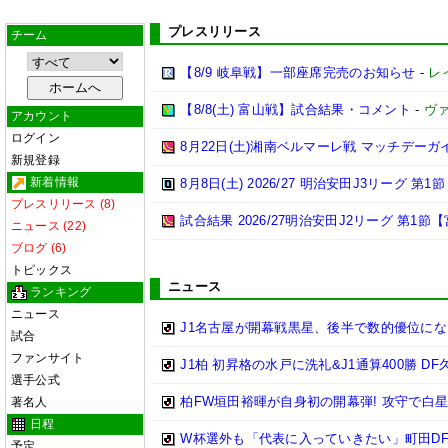
プレスリリース
チーム
【8/9 岐阜戦】一部座席完売のお知らせ
-
レ
【8/8(土) 富山戦】試合結果・コメント
-
ヴ
アカウント
ログイン
8月22日(土)湘南ベルマーレ戦 マッチデーガ
新規登録
新着情報
8月8日(土) 2026/27 明治安田J3リーグ 第
プレスリリース (8)
試合結果 2026/27明治安田J2リーグ 第1節【
ニュース (22)
ブログ (6)
トピックス
ニュース
ランキング
ニュース
J1名古屋が開幕戦黒星、後半で数的優位に
試合
ファンサイト
J1柏 初昇格の水戸に洗礼&J1通算400勝 
選手公式
柏FW垣田裕暉が自身初の開幕弾! 攻守で白
著名人
日程
W杯選外も「代表に入っていきたい」町田DF
予定