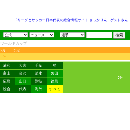
Jリーグとサッカー日本代表の総合情報サイト さっかりん
-
ゲストさん
FAワールドカップ
12月
予定
＞
浦和
大宮
千葉
柏
富山
金沢
清水
磐田
≫
広島
山口
讃岐
徳島
総合
代表
海外
すべて