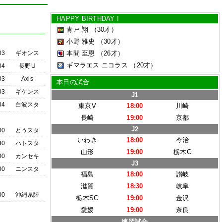
HAPPY BIRTHDAY !
青戸 翔
（30才）
小野 雅史
（30才）
03
ギオンス
本間 至恩
（26才）
ギマラエス ニコラス
（20才）
04
長野U
03
Axis
本日の試合
03
ギケンス
J1
04
白波スタ
東京V
18:00
川崎
長崎
19:00
京都
J2
00
とうスタ
いわき
18:00
今治
30
ハトスタ
山形
19:00
栃木C
00
カンセキ
J3
00
ニンスタ
福島
18:00
讃岐
滋賀
18:30
岐阜
00
沖縄県陸
栃木SC
19:00
金沢
愛媛
19:00
奈良
練習試合