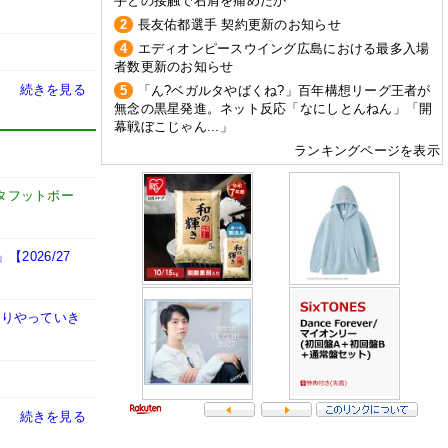
手との接触で右肩を痛めたか
2
長友佑都選手 契約更新のお知らせ
4
エディオンピースウイング広島における最多入場
者数更新のお知らせ
続きを見る
5
「ん?ベガルタやばくね?」百年構想リーグ王者が
無念の黒星発進。ネット反応「なにしとんねん」「開
幕戦ぼこじゃん...」
ランキングページを表示
タフットボー
026/27
かりやっていき
続きを見る