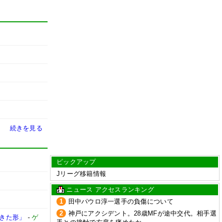
続きを見る
ピックアップ
Jリーグ移籍情報
ニュース アクセスランキング
1
田中パウロ淳一選手の負傷について
2
神戸にアクシデント。28歳MFが途中交代。相手選
てきた形」
-
ゲ