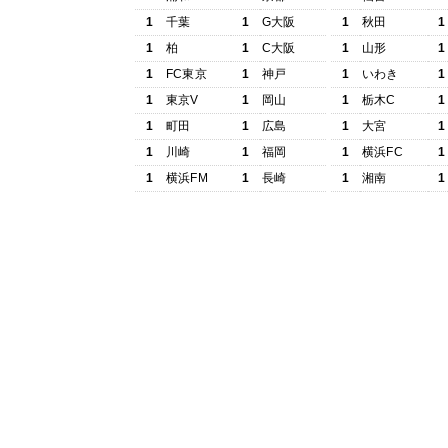
1
千葉
1
G大阪
1
秋田
1
1
柏
1
C大阪
1
山形
1
1
FC東京
1
神戸
1
いわき
1
1
東京V
1
岡山
1
栃木C
1
1
町田
1
広島
1
大宮
1
1
川崎
1
福岡
1
横浜FC
1
1
横浜FM
1
長崎
1
湘南
1