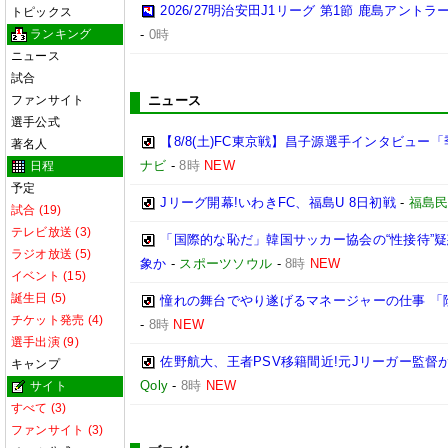
2026/27明治安田J1リーグ 第1節 鹿島アント
トピックス
ランキング
-
0時
ニュース
試合
ファンサイト
ニュース
選手公式
【8/8(土)FC東京戦】昌子源選手インタビュ
著名人
ナビ
-
8時
NEW
日程
予定
Jリーグ開幕!いわきFC、福島U 8日初戦
-
福島
試合 (19)
テレビ放送 (3)
「国際的な恥だ」韓国サッカー協会の“性接待”
ラジオ放送 (5)
象か
-
スポーツソウル
-
8時
NEW
イベント (15)
誕生日 (5)
憧れの舞台でやり遂げるマネージャーの仕事 「
チケット発売 (4)
-
8時
NEW
選手出演 (9)
佐野航大、王者PSV移籍間近!元Jリーガー監督
キャンプ
Qoly
-
8時
NEW
サイト
すべて (3)
ファンサイト (3)