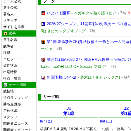
ブログ
チーム公式
選手公式
いよいよ開幕
-
ベガルタを熱く語りたい
-
7時
N
著名人
メディア
2026/27シーズン、J1開幕戦の対戦カードの
サイトを推薦
3はきだめスタジオブログ
-
7時
選手
選手名鑑
第1節:新潟(NACK)昇格候補の一角とホーム開幕
故障者
ージャ
-
7時
移籍
エピソード
試合観戦記2026-27～横浜FMvs鹿島～至極
契約状況
kazumaxのFIELD OF Soccer ブログ!
-
7時
出場時間
新聞予想は4-4-2!
-
週末はアルビレックス!
-
6時
得点・警告
チーム情報
競技場
リーグ戦
得点ランキング
勝ち点推移
J1
J2
年齢構成
第1節
第1
スタッフ
8/7 (金)
8/8 (土)
関係者ニュース
横浜FM
3-4
鹿島
19:26
MUFG国立
札幌
-
徳島
1
関係者エピソード