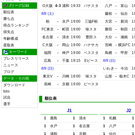
Jリーグ記録
G大阪
4-3
浦和
19:33
パナスタ
八戸
-
富山
1
順位表
8/8 (土)
藤枝
-
仙台
1
勝ち点
柏
-
水戸
19:00
三協F柏
大宮
-
新潟
1
得点ランキング
FC東京
-
町田
19:00
味スタ
磐田
-
秋田
1
得失点
名古屋
-
清水
19:00
豊田ス
大分
-
湘南
1
年齢構成
C大阪
-
岡山
19:00
ハナサカ
宮崎
-
横浜FC
1
星取表
キーワード
福岡
-
神戸
19:00
ベススタ
鳥栖
-
甲府
1
プレスリリース
広島
-
千葉
19:15
Eピース
8/9 (日)
ニュース
8/9 (日)
いわき
-
今治
1
ブログ
東京V
-
川崎
18:00
味スタ
山形
-
栃木C
1
データ・その他
長崎
-
京都
19:00
ピースタ
ダウンロード
toto
試合
順位表
選手
J1
J2
1
鹿島
1
清水
1
札幌
1
1
水戸
1
名古屋
1
八戸
1
1
浦和
1
京都
1
仙台
1