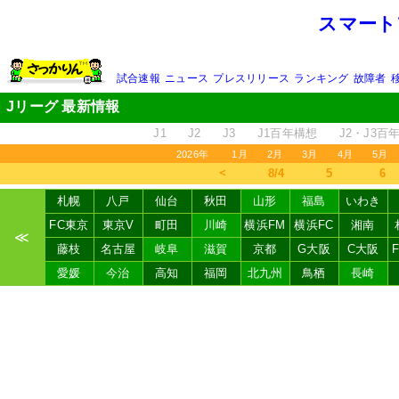
スマート
試合速報
ニュース
プレスリリース
ランキング
故障者
Jリーグ 最新情報
J1
J2
J3
J1百年構想
J2・J3百
2026年
1月
2月
3月
4月
5月
＜
8/4
5
6
札幌
八戸
仙台
秋田
山形
福島
いわき
FC東京
東京V
町田
川崎
横浜FM
横浜FC
湘南
≪
藤枝
名古屋
岐阜
滋賀
京都
G大阪
C大阪
愛媛
今治
高知
福岡
北九州
鳥栖
長崎