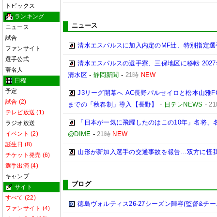
トピックス
ランキング
ニュース
ニュース
試合
清水エスパルスに加入内定のMF辻、特別指定選
ファンサイト
選手公式
清水エスパルスの選手寮、三保地区に移転 202
著名人
清水区
-
静岡新聞
-
21時
NEW
日程
予定
J3リーグ開幕へ AC長野パルセイロと松本山雅F
試合 (2)
までの「秋春制」導入【長野】
-
日テレNEWS
-
2
テレビ放送 (1)
「日本が一気に飛躍したのはこの10年」名将、
ラジオ放送
イベント (2)
@DIME
-
21時
NEW
誕生日 (8)
山形が新加入選手の交通事故を報告…双方に怪
チケット発売 (6)
選手出演 (4)
キャンプ
ブログ
サイト
すべて (22)
徳島ヴォルティス26-27シーズン陣容(監督&チー
ファンサイト (4)