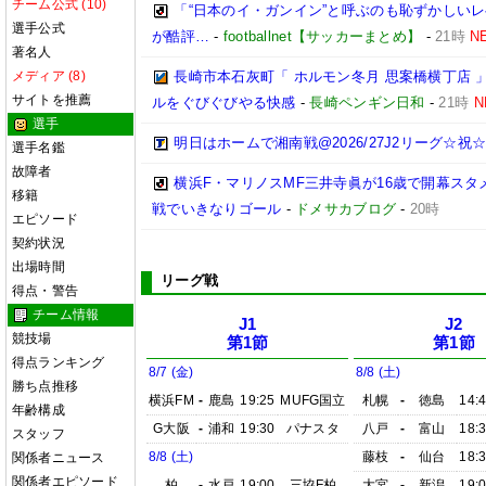
チーム公式 (10)
「“日本のイ・ガンイン”と呼ぶのも恥ずかしいレ
選手公式
が酷評…
-
footballnet【サッカーまとめ】
-
21時
N
著名人
メディア (8)
長崎市本石灰町「 ホルモン冬月 思案橋横丁店 
サイトを推薦
ルをぐびぐびやる快感
-
長崎ペンギン日和
-
21時
N
選手
明日はホームで湘南戦@2026/27J2リーグ☆祝☆開
選手名鑑
故障者
横浜F・マリノスMF三井寺眞が16歳で開幕スタ
移籍
戦でいきなりゴール
-
ドメサカブログ
-
20時
エピソード
契約状況
出場時間
リーグ戦
得点・警告
チーム情報
J1
J2
競技場
第1節
第1節
得点ランキング
8/7 (金)
8/8 (土)
勝ち点推移
横浜FM
-
鹿島
19:25
MUFG国立
札幌
-
徳島
14:
年齢構成
G大阪
-
浦和
19:30
パナスタ
八戸
-
富山
18:
スタッフ
8/8 (土)
藤枝
-
仙台
18:
関係者ニュース
関係者エピソード
柏
-
水戸
19:00
三協F柏
大宮
-
新潟
19: