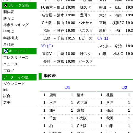
Jリーグ記録
FC東京
-
町田
19:00
味スタ
磐田
-
秋田
19:
順位表
名古屋
-
清水
19:00
豊田ス
大分
-
湘南
19:
勝ち点
C大阪
-
岡山
19:00
ハナサカ
宮崎
-
横浜FC
19:
得点ランキング
福岡
-
神戸
19:00
ベススタ
鳥栖
-
甲府
19:
得失点
年齢構成
広島
-
千葉
19:15
Eピース
8/9 (日)
星取表
8/9 (日)
いわき
-
今治
18:
キーワード
東京V
-
川崎
18:00
味スタ
山形
-
栃木C
19:
プレスリリース
長崎
-
京都
19:00
ピースタ
ニュース
ブログ
順位表
データ・その他
ダウンロード
J1
J2
toto
1
鹿島
1
清水
1
札幌
1
試合
選手
1
水戸
1
名古屋
1
八戸
1
1
浦和
1
京都
1
仙台
1
1
千葉
1
G大阪
1
秋田
1
1
柏
1
C大阪
1
山形
1