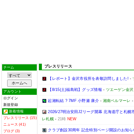
プレスリリース
チーム
【レポート】金沢市役所を表敬訪問しました!
-
【8/15(土)福島戦】グッズ情報
-
ツエーゲン金沢
アカウント
ログイン
起湘転結 ? 7MF 小野瀬 康介
-
湘南ベルマーレ
新規登録
新着情報
2026/27明治安田J2リーグ開幕 北海道庁と
プレスリリース (15)
レ札幌
-
21時
NEW
ニュース (41)
クラブ創設30周年 記念特別ページ開設のお知ら
ブログ (3)