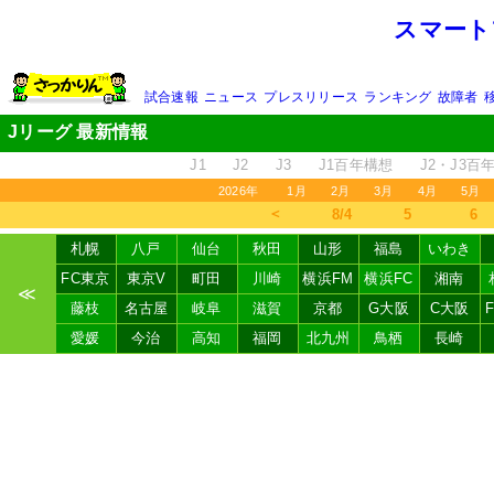
スマート
試合速報
ニュース
プレスリリース
ランキング
故障者
Jリーグ 最新情報
J1
J2
J3
J1百年構想
J2・J3百
2026年
1月
2月
3月
4月
5月
＜
8/4
5
6
札幌
八戸
仙台
秋田
山形
福島
いわき
FC東京
東京V
町田
川崎
横浜FM
横浜FC
湘南
≪
藤枝
名古屋
岐阜
滋賀
京都
G大阪
C大阪
愛媛
今治
高知
福岡
北九州
鳥栖
長崎