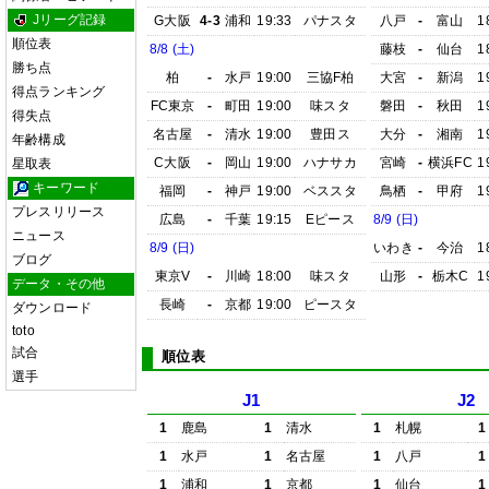
Jリーグ記録
G大阪
4-3
浦和
19:33
パナスタ
八戸
-
富山
1
順位表
8/8 (土)
藤枝
-
仙台
1
勝ち点
柏
-
水戸
19:00
三協F柏
大宮
-
新潟
1
得点ランキング
FC東京
-
町田
19:00
味スタ
磐田
-
秋田
1
得失点
名古屋
-
清水
19:00
豊田ス
大分
-
湘南
1
年齢構成
C大阪
-
岡山
19:00
ハナサカ
宮崎
-
横浜FC
1
星取表
キーワード
福岡
-
神戸
19:00
ベススタ
鳥栖
-
甲府
1
プレスリリース
広島
-
千葉
19:15
Eピース
8/9 (日)
ニュース
8/9 (日)
いわき
-
今治
1
ブログ
東京V
-
川崎
18:00
味スタ
山形
-
栃木C
1
データ・その他
長崎
-
京都
19:00
ピースタ
ダウンロード
toto
試合
順位表
選手
J1
J2
1
鹿島
1
清水
1
札幌
1
1
水戸
1
名古屋
1
八戸
1
1
浦和
1
京都
1
仙台
1