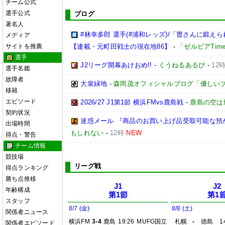
チーム公式
選手公式
ブログ
著名人
#林幸多郎 選手(#浦和レッズ)/「曺さんに鍛
メディア
サイトを推薦
【連載・元町田戦士の現在地86】
-
「ゼルビアTim
選手
J2リーグ開幕あけおめ!!
-
くうねるあるび
-
12
選手名鑑
故障者
大泉緑地
-
森岡茂オフィシャルブログ「優しいブログ」
移籍
エピソード
2026/27 J1第1節 横浜FMvs鹿島戦
-
鹿島の空は
契約状況
迷惑メール 『商品のお買い上げ品受取可能な預
出場時間
もしれない
-
12時
NEW
得点・警告
チーム情報
競技場
リーグ戦
得点ランキング
勝ち点推移
J1
J2
年齢構成
第1節
第1
スタッフ
8/7 (金)
8/8 (土)
関係者ニュース
横浜FM
3-4
鹿島
19:26
MUFG国立
札幌
-
徳島
1
関係者エピソード