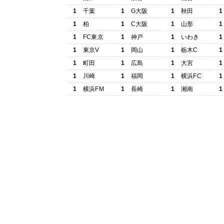
1
千葉
1
G大阪
1
秋田
1
1
柏
1
C大阪
1
山形
1
1
FC東京
1
神戸
1
いわき
1
1
東京V
1
岡山
1
栃木C
1
1
町田
1
広島
1
大宮
1
1
川崎
1
福岡
1
横浜FC
1
1
横浜FM
1
長崎
1
湘南
1