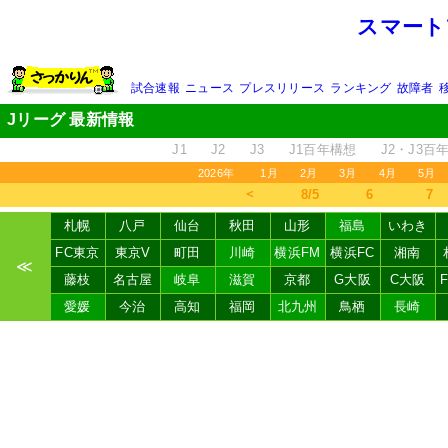
スマート
試合速報
ニュース
プレスリリース
ランキング
故障者
Jリーグ 最新情報
J1
J2
J3
J1百年構想
J2・J3百
2026年
1月
2月
3月
4月
5月
＜
8/5
6
7
札幌
八戸
仙台
秋田
山形
福島
いわき
FC東京
東京V
町田
川崎
横浜FM
横浜FC
湘南
≪
藤枝
名古屋
岐阜
滋賀
京都
G大阪
C大阪
愛媛
今治
高知
福岡
北九州
鳥栖
長崎