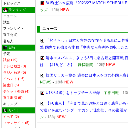
8/15(土) vs 広島『2026/27 MATCH SC
トピックス
ランキング
ッズ
-
12時
NEW
ニュース
試合
ファンサイト
ニュース
選手公式
「恥さらし」日本人審判の存在も明るみに…性
著名人
撃 国内でも強まる非難「事実なら審判を買収した
日程
予定
清水エスパルス、きょう8日に名古屋と開幕戦 
試合 (19)
は…【J1見どころ】
-
静岡新聞
-
13時
NEW
テレビ放送 (3)
ラジオ放送 (5)
韓国サッカー協会 過去に日本人を含む外国人審
イベント (16)
NEWS
-
13時
NEW
誕生日 (5)
チケット発売 (4)
U18の4選手をトップチーム登録
-
宇部日報
-
13
選手出演 (9)
【FC東京】「今まで見たW杯とは違う感覚があ
キャンプ
で違いを生むバングーナガンデ佳史扶、その復活が
サイト
すべて (6)
ン
-
13時
NEW
ファンサイト (5)