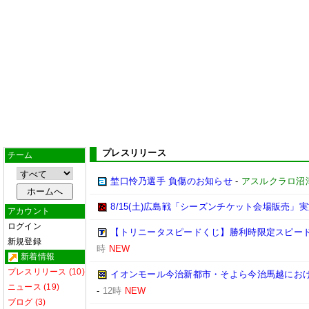
プレスリリース
チーム
埜口怜乃選手 負傷のお知らせ
-
アスルクラロ沼
8/15(土)広島戦「シーズンチケット会場販売」実
アカウント
ログイン
【トリニータスピードくじ】勝利時限定スピー
新規登録
時
NEW
新着情報
プレスリリース (10)
イオンモール今治新都市・そよら今治馬越にお
ニュース (19)
-
12時
NEW
ブログ (3)