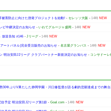
犯罪被害防止に向けた啓発プロジェクトを始動!
-
セレッソ大阪
-
14時
NEW
 テレビ中継決定のお知らせ
-
いわてグルージャ盛岡
-
14時
NEW
」放送告知 ♯146
-
Jリーグ
-
14時
NEW
ム・アートパネル)完全受注販売のお知らせ
-
名古屋グランパス
-
14時
NEW
ーズン 明治安田J2リーグ クラブパートナー新規決定のお知らせ
-
コンサドーレ
30年ぶりV果たした静岡学園・川口修監督が語る劇的悲願達成までの舞台裏
配信予定 明治安田J2リーグ第1節
-
Goal.com
-
14時
NEW