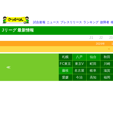
試合速報
ニュース
プレスリリース
ランキング
故障者
Jリーグ 最新情報
J1
J2
J3
2026年
＜
札幌
八戸
仙台
秋田
FC東京
東京V
町田
川崎
≪
藤枝
名古屋
岐阜
滋賀
愛媛
今治
高知
福岡