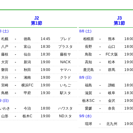
J2
J3
第1節
第1節
8 (土)
8/8 (土)
札幌
-
徳島
14:45
プレド
相模原
-
熊本
18:0
八戸
-
富山
18:30
プラスタ
長野
-
山口
18:0
藤枝
-
仙台
18:30
藤枝サ
鳥取
-
FC大阪
19:0
大宮
-
新潟
19:00
NACK
高知
-
松本
19:0
磐田
-
秋田
19:00
ヤマハ
鹿児島
-
群馬
19:0
大分
-
湘南
19:00
クラド
8/9 (日)
宮崎
-
横浜FC
19:00
いちご
福島
-
讃岐
18:0
鳥栖
-
甲府
19:30
駅スタ
滋賀
-
岐阜
18:3
9 (日)
栃木SC
-
金沢
19:0
いわき
-
今治
18:00
ハワスタ
愛媛
-
奈良
19:0
山形
-
栃木C
19:00
NDスタ
9/9 (水)
琉球
-
北九州
19:0