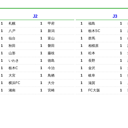
J2
J3
1
札幌
1
甲府
1
福島
1
1
八戸
1
新潟
1
栃木SC
1
1
仙台
1
富山
1
群馬
1
1
秋田
1
磐田
1
相模原
1
1
山形
1
藤枝
1
松本
1
1
いわき
1
徳島
1
長野
1
1
栃木C
1
今治
1
金沢
1
1
大宮
1
鳥栖
1
岐阜
1
1
横浜FC
1
大分
1
滋賀
1
1
湘南
1
宮崎
1
FC大阪
1