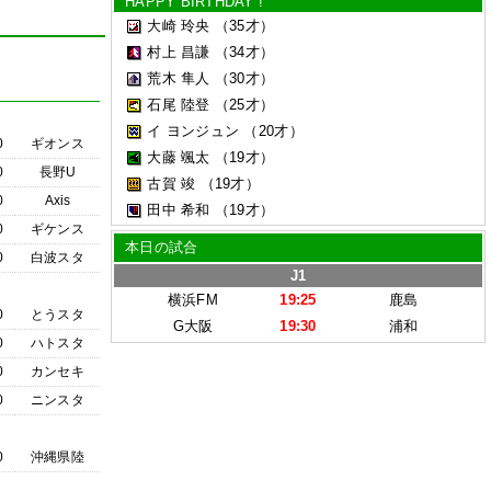
HAPPY BIRTHDAY !
大崎 玲央
（35才）
村上 昌謙
（34才）
荒木 隼人
（30才）
石尾 陸登
（25才）
イ ヨンジュン
（20才）
0
ギオンス
大藤 颯太
（19才）
0
長野U
古賀 竣
（19才）
0
Axis
田中 希和
（19才）
0
ギケンス
本日の試合
0
白波スタ
J1
横浜FM
19:25
鹿島
0
とうスタ
G大阪
19:30
浦和
0
ハトスタ
0
カンセキ
0
ニンスタ
0
沖縄県陸