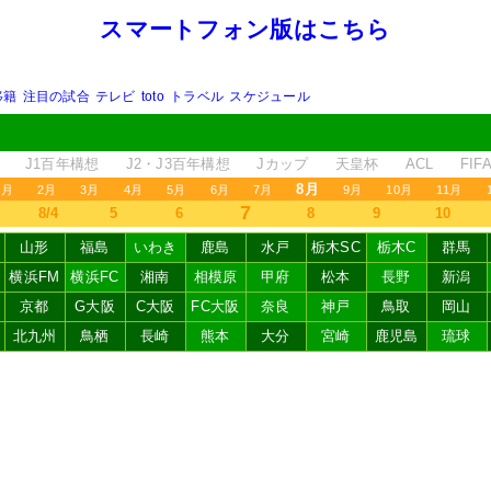
スマートフォン版はこちら
移籍
注目の試合
テレビ
toto
トラベル
スケジュール
J1百年構想
J2・J3百年構想
Jカップ
天皇杯
ACL
FI
8月
1月
2月
3月
4月
5月
6月
7月
9月
10月
11月
7
8/4
5
6
8
9
10
山形
福島
いわき
鹿島
水戸
栃木SC
栃木C
群馬
横浜FM
横浜FC
湘南
相模原
甲府
松本
長野
新潟
京都
G大阪
C大阪
FC大阪
奈良
神戸
鳥取
岡山
北九州
鳥栖
長崎
熊本
大分
宮崎
鹿児島
琉球