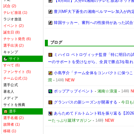
【8月8日】大分vs湘南のテレビ放送/ネット
試合 (2)
豊川MF大下蒼生の湘南ベルマーレ加入が内
テレビ放送 (1)
ラジオ放送
韓国サッカー、審判への性接待があった試合
イベント (2)
誕生日 (8)
チケット発売 (6)
ブログ
選手出演 (2)
キャンプ
ミハイロ ペトロヴィッチ監督「特に明日の
サイト
ーのサポートを受けながら、全員で勝点3を取れ
すべて (6)
ファンサイト (5)
小島亨介「チーム全体をコンパクトに保つことが
チーム公式 (1)
潤
-
14時
NEW
選手公式
ポップアップイベント
-
湘南☆浪漫
-
14時
N
著名人
メディア
グランパスの新シーズンが開幕する
-
今日も
サイトを推薦
選手
あらためてドルトムント戦を振り返る【2026/2
選手名鑑 (2)
ーたっぷり蹴球マガジン
-
14時
NEW
故障者 (1)
移籍 (1)