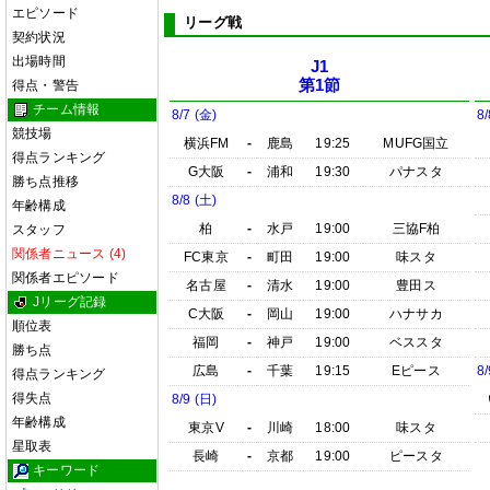
エピソード
リーグ戦
契約状況
出場時間
J1
第1節
得点・警告
チーム情報
8/7 (金)
8/
競技場
横浜FM
-
鹿島
19:25
MUFG国立
得点ランキング
G大阪
-
浦和
19:30
パナスタ
勝ち点推移
8/8 (土)
年齢構成
柏
-
水戸
19:00
三協F柏
スタッフ
関係者ニュース (4)
FC東京
-
町田
19:00
味スタ
関係者エピソード
名古屋
-
清水
19:00
豊田ス
Jリーグ記録
C大阪
-
岡山
19:00
ハナサカ
順位表
福岡
-
神戸
19:00
ベススタ
勝ち点
広島
-
千葉
19:15
Eピース
8/
得点ランキング
得失点
8/9 (日)
年齢構成
東京V
-
川崎
18:00
味スタ
星取表
長崎
-
京都
19:00
ピースタ
キーワード