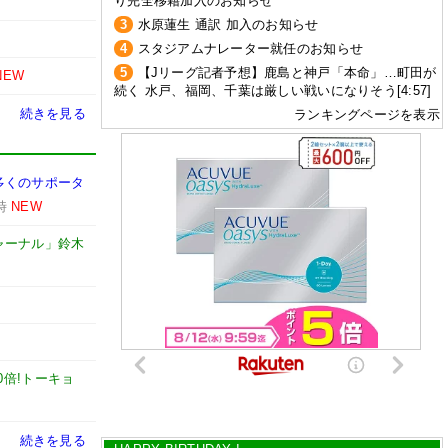
り完全移籍加入のお知らせ
3
水原蓮生 通訳 加入のお知らせ
4
スタジアムナレーター就任のお知らせ
5
【Jリーグ記者予想】鹿島と神戸「本命」…町田が
NEW
続く 水戸、福岡、千葉は厳しい戦いになりそう[4:57]
続きを見る
ランキングページを表示
多くのサポータ
時
NEW
ャーナル」鈴木
0倍!トーキョ
続きを見る