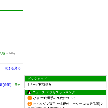
札幌
-
14時
続きを見る
ピックアップ
Jリーグ移籍情報
(静岡)
-
日テ
ニュース アクセスランキング
1
小倉 幸成選手の怪我について
2
オベルダン選手 全北現代モータース(大韓民国)よ