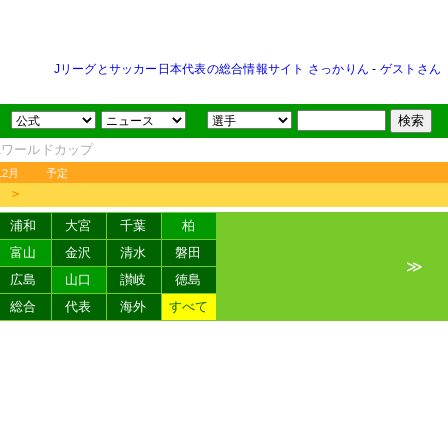
Jリーグとサッカー日本代表の総合情報サイト さっかりん
-
ゲストさん
FAワールドカップ
12月
予定
＞
浦和
大宮
千葉
柏
富山
金沢
清水
磐田
≫
広島
山口
讃岐
徳島
総合
代表
海外
すべて