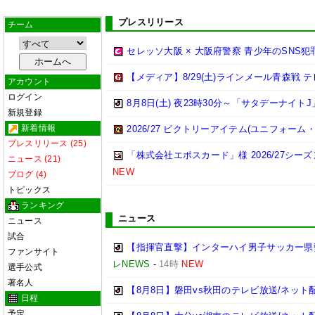
プレスリリース
チーム
セレッソ大阪 × 大阪府警察 青少年のSNS
【メディア】8/29(土)ラインメール青森戦
アカウント
ログイン
8月8日(土) 夜23時30分～「サタデーナイトJ
新規登録
新着情報
2026/27 ビクトリーアイテム(ユニフォー
プレスリリース (25)
「株式会社エポスカード」様 2026/27シ
ニュース (21)
NEW
ブログ (4)
トピックス
ランキング
ニュース
ニュース
試合
【指揮官直撃】インターハイ男子サッカー県勢
ファンサイト
レNEWS
-
14時
NEW
選手公式
著名人
【8月8日】磐田vs秋田のテレビ放送/ネット
日程
予定