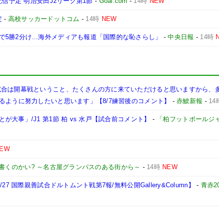
配信予定 明治安田J2リーグ第1節
-
Goal.com
-
14時
NEW
定
-
高校サッカードットコム
-
14時
NEW
で5勝2分け…海外メディアも報道「国際的な恥さらし」
-
中央日報
-
14時
試合は開幕戦ということ、たくさんの方に来ていただけると思いますから、
るように努力したいと思います」【8/7練習後のコメント】
-
赤鯱新報
-
14
大事」/J1 第1節 柏 vs 水戸【試合前コメント】
-
「柏フットボールジ
EW
書くのかい? ～名古屋グランパスのある街から～
-
14時
NEW
7 国際親善試合ドルトムント戦第7報/無料公開Gallery&Column】
-
青赤2