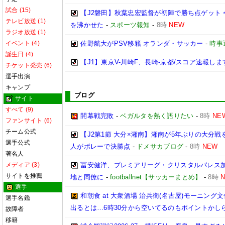
試合 (15)
【J2磐田】秋葉忠宏監督が初陣で勝ち点ゲット 
テレビ放送 (1)
を沸かせた
-
スポーツ報知
-
8時
NEW
ラジオ放送 (1)
イベント (4)
佐野航大がPSV移籍 オランダ・サッカー
-
時事
誕生日 (4)
【J1】東京V-川崎F、長崎-京都/スコア速報します[
チケット発売 (6)
選手出演
キャンプ
ブログ
サイト
すべて (9)
開幕戦完敗
-
ベガルタを熱く語りたい
-
8時
NE
ファンサイト (6)
チーム公式
【J2第1節 大分×湘南】湘南が5年ぶりの大分
選手公式
人がボレーで決勝点
-
ドメサカブログ
-
8時
NEW
著名人
メディア (3)
冨安健洋、プレミアリーグ・クリスタルパレス加入
サイトを推薦
地と同僚に
-
footballnet【サッカーまとめ】
-
8時
選手
和朝食 at 大衆酒場 治兵衛(名古屋)モーニ
選手名鑑
出るとは…6時30分から空いてるのもポイントかし
故障者
移籍