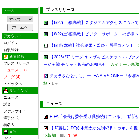
プレスリリース
チーム
【8/22(土)福島戦】スタジアムアクセスについて
【8/22(土)福島戦】ビジターサポーターの皆様へ
アカウント
ログイン
【8/8熊本戦】試合結果・監督・選手コメント
-
新規登録
新着情報
【2026/27Jリーグ ヤマザキビスケット ルヴァン
プレスリリース
ージャ戦 チケット販売のお知らせ
-
ガイナーレ鳥
ニュース (17)
チカラをひとつに。ーTEAM AS ONEー『令
ブログ (4)
栖
-
1時
トピックス
ランキング
ニュース
ニュース
試合
ファンサイト
FIFA「会長は委任受け職務続けている」 進退
選手公式
著名人
【J2藤枝】DF鈴木翔太が先制V弾 メガホンを
日程
ツ報知
-
8時
NEW
予定