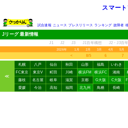
スマート
試合速報
ニュース
プレスリリース
ランキング
故障者
Jリーグ 最新情報
J1
J2
J3
J1百年構想
J2・J3百
2026年
1月
2月
3月
4月
5月
＜
8/5
6
7
札幌
八戸
仙台
秋田
山形
福島
いわき
FC東京
東京V
町田
川崎
横浜FM
横浜FC
湘南
≪
藤枝
名古屋
岐阜
滋賀
京都
G大阪
C大阪
愛媛
今治
高知
福岡
北九州
鳥栖
長崎