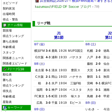
試合観戦記2026-27～横浜FMvs鹿島～暑す
エピソード
kazumaxのFIELD OF Soccer ブログ!
-
7時
契約状況
出場時間
得点・警告
リーグ戦
チーム情報
競技場
J1
J2
得点ランキング
第1節
第1
勝ち点推移
8/7 (金)
8/8 (土)
年齢構成
横浜FM
3-4
鹿島
19:26
MUFG国立
札幌
2-0
徳島
スタッフ
G大阪
4-3
浦和
19:33
パナスタ
八戸
2-0
富山
関係者ニュース
関係者エピソード
8/8 (土)
藤枝
2-0
仙台
Jリーグ記録
名古屋
0-1
清水
19:03
豊田ス
大宮
1-0
新潟
順位表
C大阪
2-1
岡山
19:03
ハナサカ
磐田
1-1
秋田
勝ち点
柏
2-1
水戸
19:04
三協F柏
宮崎
0-1
横浜FC
得点ランキング
福岡
0-1
神戸
19:04
ベススタ
大分
0-1
湘南
得失点
FC東京
1-5
町田
19:05
味スタ
鳥栖
2-0
甲府
年齢構成
星取表
広島
3-0
千葉
19:19
Eピース
8/9 (日)
キーワード
8/9 (日)
いわき
-
今治