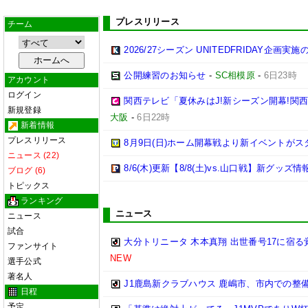
プレスリリース
チーム
2026/27シーズン UNITEDFRIDAY企画実
公開練習のお知らせ
-
SC相模原
-
6日23時
アカウント
ログイン
関西テレビ「夏休みはJ!新シーズン開幕!関
新規登録
大阪
-
6日22時
新着情報
プレスリリース
8月9日(日)ホーム開幕戦より新イベントがス
ニュース (22)
8/6(木)更新【8/8(土)vs.山口戦】新グッズ情
ブログ (6)
トピックス
ランキング
ニュース
ニュース
試合
大分トリニータ 木本真翔 出世番号17に宿
ファンサイト
NEW
選手公式
著名人
J1鹿島新クラブハウス 鹿嶋市、市内での整
日程
予定