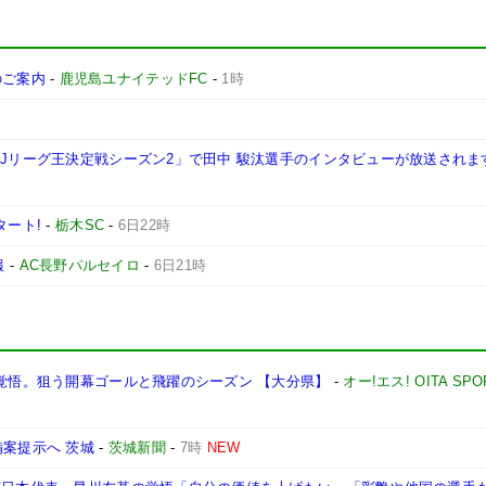
施のご案内
-
鹿児島ユナイテッドFC
-
1時
西Jリーグ王決定戦シーズン2」で田中 駿汰選手のインタビューが放送されま
タート!
-
栃木SC
-
6日22時
報
-
AC長野パルセイロ
-
6日21時
る覚悟。狙う開幕ゴールと飛躍のシーズン 【大分県】
-
オー!エス! OITA SPO
備案提示へ 茨城
-
茨城新聞
-
7時
NEW