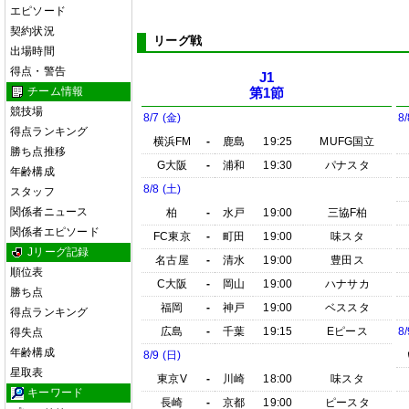
エピソード
契約状況
リーグ戦
出場時間
得点・警告
J1
チーム情報
第1節
競技場
8/7 (金)
8/
得点ランキング
横浜FM
-
鹿島
19:25
MUFG国立
勝ち点推移
G大阪
-
浦和
19:30
パナスタ
年齢構成
8/8 (土)
スタッフ
関係者ニュース
柏
-
水戸
19:00
三協F柏
関係者エピソード
FC東京
-
町田
19:00
味スタ
Jリーグ記録
名古屋
-
清水
19:00
豊田ス
順位表
C大阪
-
岡山
19:00
ハナサカ
勝ち点
福岡
-
神戸
19:00
ベススタ
得点ランキング
広島
-
千葉
19:15
Eピース
8/
得失点
年齢構成
8/9 (日)
星取表
東京V
-
川崎
18:00
味スタ
キーワード
長崎
-
京都
19:00
ピースタ