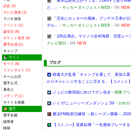
「基準は絶対上がってる」J1MVPであり
試合 (2)
ど…」
-
サッカーダイジェストWEB
-
7時
NEW
テレビ放送 (1)
「完全にセンターの風格」ブンデス王者が公
ラジオ放送
イベント (2)
デル」
-
サッカーダイジェストWEB
-
7時
NEW
誕生日 (8)
「100点満点」マリノス谷村海那、完璧ムー
チケット発売 (6)
テレビ朝日
-
6時
NEW
選手出演 (2)
キャンプ
サイト
ブログ
すべて (8)
ファンサイト (7)
樹森大介監督「キャンプを通して、新加入選
チーム公式
かりチャレンジすることに尽きる」【コメント
選手公式
著名人
ジュビロ磐田戦に向けてゲン担ぎ
-
関東ブリ
メディア (1)
サイトを推薦
いくぞ!ニューシーズンダッシュ’26!
-
がめが
選手
横浜FM戦前日練習 ～新シーズン開幕～,2026/0
選手名鑑
故障者
【コトノハ】堂鼻起暉「一生懸命プレーする
移籍