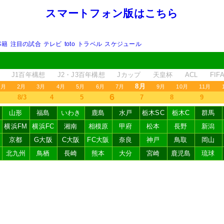
スマートフォン版はこちら
移籍
注目の試合
テレビ
toto
トラベル
スケジュール
J1百年構想
J2・J3百年構想
Jカップ
天皇杯
ACL
FI
8月
1月
2月
3月
4月
5月
6月
7月
9月
10月
11月
6
8/3
4
5
7
8
9
山形
福島
いわき
鹿島
水戸
栃木SC
栃木C
群馬
横浜FM
横浜FC
湘南
相模原
甲府
松本
長野
新潟
京都
G大阪
C大阪
FC大阪
奈良
神戸
鳥取
岡山
北九州
鳥栖
長崎
熊本
大分
宮崎
鹿児島
琉球