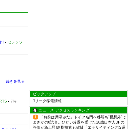
す!
-
セレッソ
続きを見る
ピックアップ
Jリーグ移籍情報
RTS
-
7時
ニュース アクセスランキング
1
「お前は用済みだ」ドイツ名門へ移籍も“構想外”で
まさかの0試合…ひどい冷遇を受けた20歳日本人DFの
評価が急上昇!新指揮官も称賛「エキサイティングな選