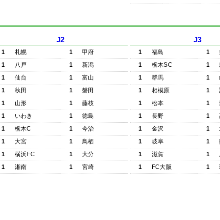
J2
J3
1
札幌
1
甲府
1
福島
1
1
八戸
1
新潟
1
栃木SC
1
1
仙台
1
富山
1
群馬
1
1
秋田
1
磐田
1
相模原
1
1
山形
1
藤枝
1
松本
1
1
いわき
1
徳島
1
長野
1
1
栃木C
1
今治
1
金沢
1
1
大宮
1
鳥栖
1
岐阜
1
1
横浜FC
1
大分
1
滋賀
1
1
湘南
1
宮崎
1
FC大阪
1