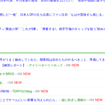
W杯日本代表、早川友基の覚悟「自分の価値を上げたい」「彩艶や他国の選手
開した“一枚”、日本人DFの立ち位置にファン注目「もはや貫禄すら感じる
ブ→“裏抜け弾”「これぞ9番」「興奮する!」相手守備のギャップを狙う”斜め
手がうまく融合してくれた。開幕戦は自分たちのやるべきこと、準備して
】【練習レポート】
-
デイリーホーリーホック
-
6時
NEW
キチBROS
-
6時
NEW
ま。
-
6時
NEW
8/06
-
TDRYOのblog
-
6時
NEW
ことでチームにいい影響を与えられたら」
-
縦に紡ぎし湘南の
-
6時
NEW