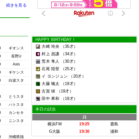
続きを見る
HAPPY BIRTHDAY !
大崎 玲央
（35才）
0
ギオンス
村上 昌謙
（34才）
0
長野U
荒木 隼人
（30才）
0
Axis
石尾 陸登
（25才）
0
ギケンス
イ ヨンジュン
（20才）
0
白波スタ
大藤 颯太
（19才）
古賀 竣
（19才）
0
とうスタ
田中 希和
（19才）
0
ハトスタ
本日の試合
0
カンセキ
J1
0
ニンスタ
横浜FM
19:25
鹿島
G大阪
19:30
浦和
0
沖縄県陸