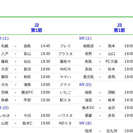
J2
J3
第1節
第1節
8 (土)
8/8 (土)
札幌
-
徳島
14:45
プレド
相模原
-
熊本
18:0
八戸
-
富山
18:30
プラスタ
長野
-
山口
18:0
藤枝
-
仙台
18:30
藤枝サ
鳥取
-
FC大阪
19:0
大宮
-
新潟
19:00
NACK
高知
-
松本
19:0
磐田
-
秋田
19:00
ヤマハ
鹿児島
-
群馬
19:0
大分
-
湘南
19:00
クラド
8/9 (日)
宮崎
-
横浜FC
19:00
いちご
福島
-
讃岐
18:0
鳥栖
-
甲府
19:30
駅スタ
滋賀
-
岐阜
18:3
9 (日)
栃木SC
-
金沢
19:0
いわき
-
今治
18:00
ハワスタ
愛媛
-
奈良
19:0
山形
-
栃木C
19:00
NDスタ
9/9 (水)
琉球
-
北九州
19:0