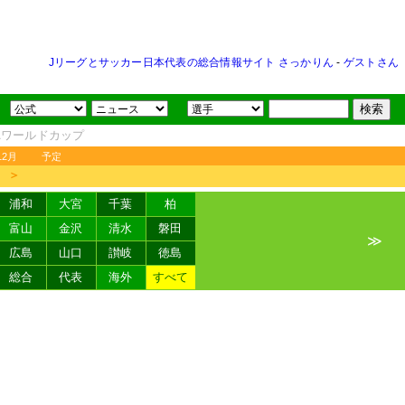
Jリーグとサッカー日本代表の総合情報サイト さっかりん
-
ゲストさん
FAワールドカップ
12月
予定
＞
浦和
大宮
千葉
柏
富山
金沢
清水
磐田
≫
広島
山口
讃岐
徳島
総合
代表
海外
すべて