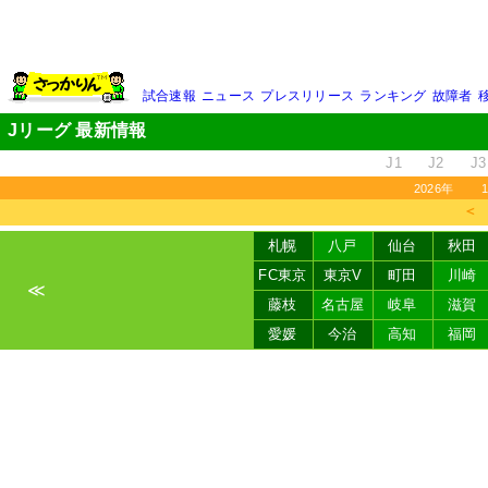
試合速報
ニュース
プレスリリース
ランキング
故障者
Jリーグ 最新情報
J1
J2
J3
2026年
＜
札幌
八戸
仙台
秋田
FC東京
東京V
町田
川崎
≪
藤枝
名古屋
岐阜
滋賀
愛媛
今治
高知
福岡