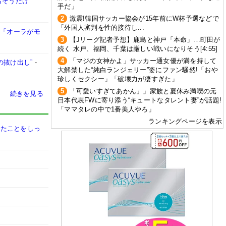
もそうだけ
手だ」
2
激震!韓国サッカー協会が15年前にW杯予選などで
「外国人審判を性的接待し...
」「オーラがモ
3
【Jリーグ記者予想】鹿島と神戸「本命」…町田が
続く 水戸、福岡、千葉は厳しい戦いになりそう[4:55]
4
「マジの女神かよ」サッカー通女優が満を持して
の抜け出し”
-
大解禁した“純白ランジェリー”姿にファン騒然!「おや
珍しくセクシー」「破壊力が凄すぎた」
5
「可愛いすぎてあかん」」家族と夏休み満喫の元
続きを見る
日本代表FWに寄り添う“キュートなタレント妻”が話題!
「ママタレの中で1番美人やろ」
ランキングページを表示
きたことをしっ