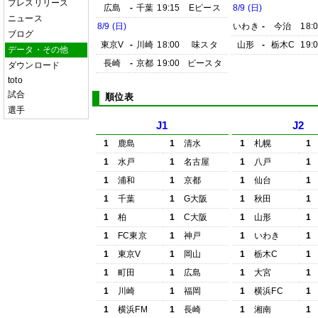
プレスリリース
広島
-
千葉
19:15
Eピース
8/9 (日)
ニュース
8/9 (日)
いわき
-
今治
18:
ブログ
東京V
-
川崎
18:00
味スタ
山形
-
栃木C
19:
データ・その他
長崎
-
京都
19:00
ピースタ
ダウンロード
toto
試合
順位表
選手
J1
J2
1
鹿島
1
清水
1
札幌
1
1
水戸
1
名古屋
1
八戸
1
1
浦和
1
京都
1
仙台
1
1
千葉
1
G大阪
1
秋田
1
1
柏
1
C大阪
1
山形
1
1
FC東京
1
神戸
1
いわき
1
1
東京V
1
岡山
1
栃木C
1
1
町田
1
広島
1
大宮
1
1
川崎
1
福岡
1
横浜FC
1
1
横浜FM
1
長崎
1
湘南
1