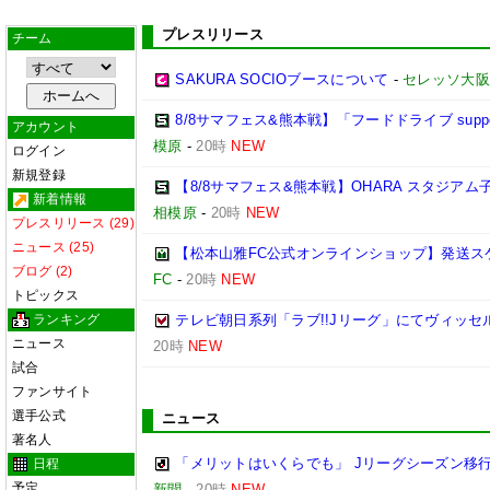
プレスリリース
チーム
SAKURA SOCIOブースについて
-
セレッソ大阪
8/8サマフェス&熊本戦】「フードドライブ suppo
アカウント
模原
-
20時
NEW
ログイン
新規登録
【8/8サマフェス&熊本戦】OHARA スタジア
新着情報
相模原
-
20時
NEW
プレスリリース (29)
ニュース (25)
【松本山雅FC公式オンラインショップ】発送ス
ブログ (2)
FC
-
20時
NEW
トピックス
ランキング
テレビ朝日系列「ラブ!!Jリーグ」にてヴィッ
ニュース
20時
NEW
試合
ファンサイト
選手公式
ニュース
著名人
「メリットはいくらでも」 Jリーグシーズン移
日程
予定
新聞
-
20時
NEW