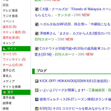
試合
C大阪・クールズが「Friends of Malays
テレビ放送
もらえたら」
-
サンスポ
-
20時
NEW
ラジオ放送
イベント
ベガルタ仙台MF武田、得点増へ「中継役になる
誕生日 (5)
チケット発売 (3)
澤穂希さん「まさか」カズから人生2度目のバラ10
選手出演 (5)
日刊スポーツ
-
20時
NEW
キャンプ
Cロナウドが10億円超×約10台の超高級車コレ
サイト
すべて (7)
驚き[10:56]
-
日刊スポーツ
-
20時
NEW
ファンサイト (3)
チーム公式 (4)
選手公式
ブログ
著名人
KICK OFF! HOKKAIDO(2026年8月1日放送回)
-
メディア
サイトを推薦
いよいよJリーグが開幕します!
-
工藤鍼灸院・院
選手
選手名鑑
徳島ヴォルティス26-27シーズン陣容(ボランチ編
故障者
6/20(日) その1 コロナビールを飲みながらオラ
移籍