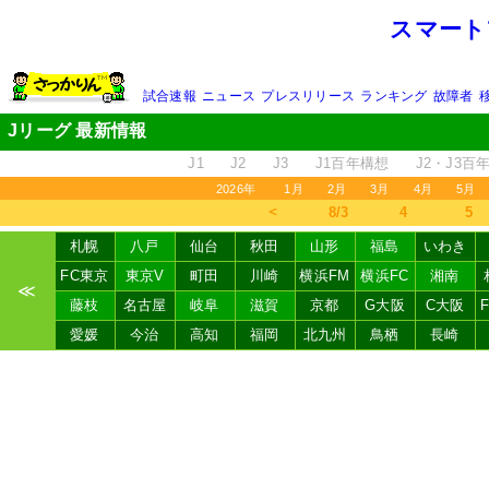
スマート
試合速報
ニュース
プレスリリース
ランキング
故障者
Jリーグ 最新情報
J1
J2
J3
J1百年構想
J2・J3百
2026年
1月
2月
3月
4月
5月
＜
8/3
4
5
札幌
八戸
仙台
秋田
山形
福島
いわき
FC東京
東京V
町田
川崎
横浜FM
横浜FC
湘南
≪
藤枝
名古屋
岐阜
滋賀
京都
G大阪
C大阪
愛媛
今治
高知
福岡
北九州
鳥栖
長崎