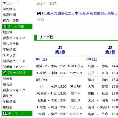
エピソード
sky～
-
18時
契約状況
FC東京の開幕戦に日本代表DF長友佑都が来場し
出場時間
18時
得点・警告
チーム情報
競技場
リーグ戦
得点ランキング
勝ち点推移
J1
J2
年齢構成
第1節
第1節
スタッフ
8/7 (金)
8/8 (土)
関係者ニュース
横浜FM
-
鹿島
19:25
MUFG国立
札幌
-
徳島
14:
関係者エピソード
Jリーグ記録
G大阪
-
浦和
19:30
パナスタ
八戸
-
富山
18:
順位表
8/8 (土)
藤枝
-
仙台
18:
勝ち点
柏
-
水戸
19:00
三協F柏
大宮
-
新潟
19:
得点ランキング
FC東京
-
町田
19:00
味スタ
磐田
-
秋田
19:
得失点
名古屋
-
清水
19:00
豊田ス
大分
-
湘南
19:
年齢構成
C大阪
-
岡山
19:00
ハナサカ
宮崎
-
横浜FC
19:
星取表
キーワード
福岡
-
神戸
19:00
ベススタ
鳥栖
-
甲府
19: