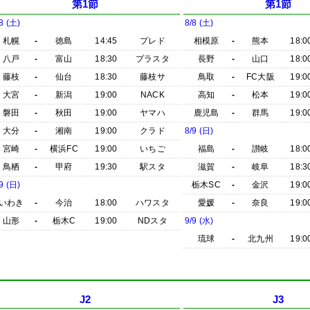
第1節
第1節
8 (土)
8/8 (土)
札幌
-
徳島
14:45
プレド
相模原
-
熊本
18:0
八戸
-
富山
18:30
プラスタ
長野
-
山口
18:0
藤枝
-
仙台
18:30
藤枝サ
鳥取
-
FC大阪
19:0
大宮
-
新潟
19:00
NACK
高知
-
松本
19:0
磐田
-
秋田
19:00
ヤマハ
鹿児島
-
群馬
19:0
大分
-
湘南
19:00
クラド
8/9 (日)
宮崎
-
横浜FC
19:00
いちご
福島
-
讃岐
18:0
鳥栖
-
甲府
19:30
駅スタ
滋賀
-
岐阜
18:3
9 (日)
栃木SC
-
金沢
19:0
いわき
-
今治
18:00
ハワスタ
愛媛
-
奈良
19:0
山形
-
栃木C
19:00
NDスタ
9/9 (水)
琉球
-
北九州
19:0
J2
J3