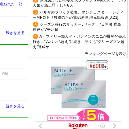
2
無所属だった40歳が大ブレイク!W杯2026で「SNS
に雇われた一部
人気が急上昇」した6人
3
バルサのフリック監督、マンチェスター・シティ
ーMFロドリ獲得のため電話説得 地元紙報道[0:21]
4
シーズン移行のサッカーJリーグ、7日開幕 鹿島、
神戸がV争い軸
続きを見る
4
A・マドリー加入イ・ガンインのユニが爆発的売れ
行き…“ムバッペ超え”に続き、早くも“グリーズマン超
え”達成か
ランキングページを表示
-
0時
続きを見る