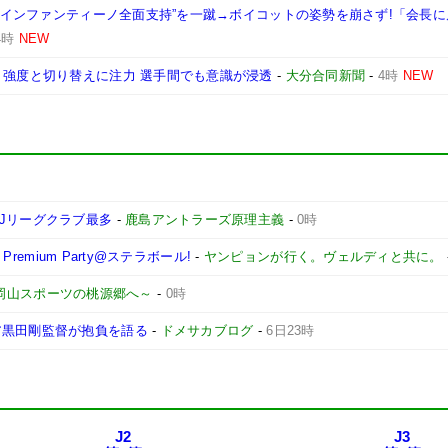
表の“インファンティーノ全面支持”を一蹴→ボイコットの姿勢を崩さず!「会長
4時
NEW
】強度と切り替えに注力 選手間でも意識が浸透
-
大分合同新聞
-
4時
NEW
Jリーグクラブ最多
-
鹿島アントラーズ原理主義
-
0時
remium Party@ステラボール!
-
ヤンピョンが行く。ヴェルディと共に。
 ～岡山スポーツの桃源郷へ～
-
0時
ア黒田剛監督が抱負を語る
-
ドメサカブログ
-
6日23時
J2
J3