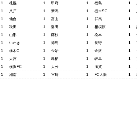
1
札幌
1
甲府
1
福島
1
1
八戸
1
新潟
1
栃木SC
1
1
仙台
1
富山
1
群馬
1
1
秋田
1
磐田
1
相模原
1
1
山形
1
藤枝
1
松本
1
1
いわき
1
徳島
1
長野
1
1
栃木C
1
今治
1
金沢
1
1
大宮
1
鳥栖
1
岐阜
1
1
横浜FC
1
大分
1
滋賀
1
1
湘南
1
宮崎
1
FC大阪
1