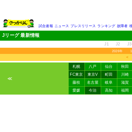
試合速報
ニュース
プレスリリース
ランキング
故障者
Jリーグ 最新情報
J1
J2
J3
2026年
＜
札幌
八戸
仙台
秋田
FC東京
東京V
町田
川崎
≪
藤枝
名古屋
岐阜
滋賀
愛媛
今治
高知
福岡