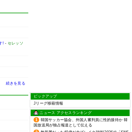
す!
-
セレッソ
続きを見る
ピックアップ
Jリーグ移籍情報
ニュース アクセスランキング
1
韓国サッカー協会、外国人審判員に性的接待か 韓
国放送局が独占報道として伝える