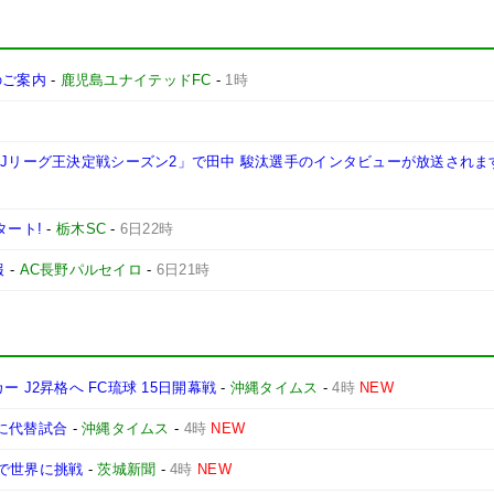
施のご案内
-
鹿児島ユナイテッドFC
-
1時
西Jリーグ王決定戦シーズン2」で田中 駿汰選手のインタビューが放送されま
タート!
-
栃木SC
-
6日22時
報
-
AC長野パルセイロ
-
6日21時
ッカー J2昇格へ FC琉球 15日開幕戦
-
沖縄タイムス
-
4時
NEW
日に代替試合
-
沖縄タイムス
-
4時
NEW
で世界に挑戦
-
茨城新聞
-
4時
NEW