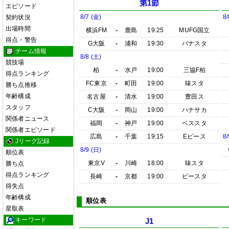
第1節
エピソード
8/7 (金)
8/
契約状況
出場時間
横浜FM
-
鹿島
19:25
MUFG国立
得点・警告
G大阪
-
浦和
19:30
パナスタ
チーム情報
8/8 (土)
競技場
柏
-
水戸
19:00
三協F柏
得点ランキング
FC東京
-
町田
19:00
味スタ
勝ち点推移
年齢構成
名古屋
-
清水
19:00
豊田ス
スタッフ
C大阪
-
岡山
19:00
ハナサカ
関係者ニュース
福岡
-
神戸
19:00
ベススタ
関係者エピソード
広島
-
千葉
19:15
Eピース
8/
Jリーグ記録
8/9 (日)
順位表
東京V
-
川崎
18:00
味スタ
勝ち点
得点ランキング
長崎
-
京都
19:00
ピースタ
得失点
年齢構成
順位表
星取表
キーワード
J1