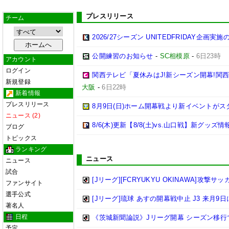
プレスリリース
チーム
2026/27シーズン UNITEDFRIDAY企画実
公開練習のお知らせ
-
SC相模原
-
6日23時
アカウント
ログイン
関西テレビ「夏休みはJ!新シーズン開幕!関
新規登録
大阪
-
6日22時
新着情報
プレスリリース
8月9日(日)ホーム開幕戦より新イベントがス
ニュース (2)
8/6(木)更新【8/8(土)vs.山口戦】新グッズ情
ブログ
トピックス
ランキング
ニュース
ニュース
試合
[Jリーグ][FCRYUKYU OKINAWA]攻撃サ
ファンサイト
選手公式
[Jリーグ]琉球 あすの開幕戦中止 J3 来月9
著名人
日程
《茨城新聞論説》Jリーグ開幕 シーズン移行
予定