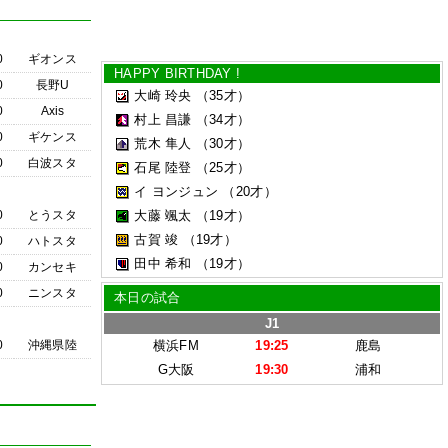
0
ギオンス
HAPPY BIRTHDAY !
0
長野U
大崎 玲央
（35才）
0
Axis
村上 昌謙
（34才）
0
ギケンス
荒木 隼人
（30才）
0
白波スタ
石尾 陸登
（25才）
イ ヨンジュン
（20才）
0
とうスタ
大藤 颯太
（19才）
古賀 竣
（19才）
0
ハトスタ
田中 希和
（19才）
0
カンセキ
0
ニンスタ
本日の試合
J1
0
沖縄県陸
横浜FM
19:25
鹿島
G大阪
19:30
浦和