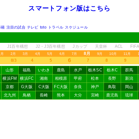
スマートフォン版はこちら
移籍
注目の試合
テレビ
toto
トラベル
スケジュール
J1百年構想
J2・J3百年構想
Jカップ
天皇杯
ACL
FI
8月
1月
2月
3月
4月
5月
6月
7月
9月
10月
11月
6
8/3
4
5
7
8
9
山形
福島
いわき
鹿島
水戸
栃木SC
栃木C
群馬
横浜FM
横浜FC
湘南
相模原
甲府
松本
長野
新潟
京都
G大阪
C大阪
FC大阪
奈良
神戸
鳥取
岡山
北九州
鳥栖
長崎
熊本
大分
宮崎
鹿児島
琉球