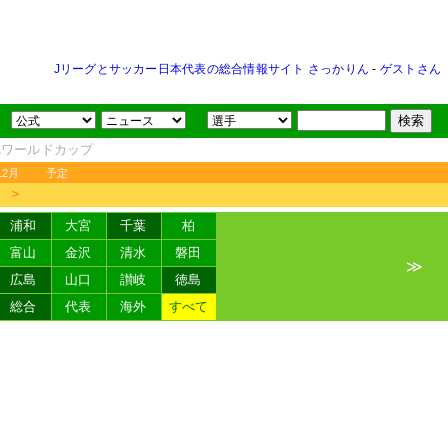
Jリーグとサッカー日本代表の総合情報サイト さっかりん
-
ゲストさん
FAワールドカップ
12月
予定
＞
浦和
大宮
千葉
柏
富山
金沢
清水
磐田
≫
広島
山口
讃岐
徳島
総合
代表
海外
すべて