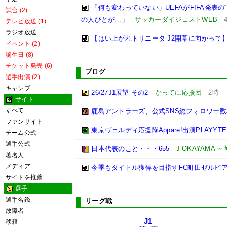
「何も変わっていない」UEFAがFIFA発
試合 (2)
の人びとが…」
-
サッカーダイジェストWEB
-
テレビ放送 (1)
ラジオ放送
【はい上がれトリニータ J2開幕に向かって
イベント (2)
誕生日 (8)
チケット発売 (6)
ブログ
選手出演 (2)
キャンプ
26/27J1展望 その2
-
かってに応援団
-
2時
サイト
すべて
鹿島アントラーズ、公式SNS総フォロワー数
ファンサイト
東京ヴェルディ応援隊Appare!出演PLAYYTE P
チーム公式
選手公式
日本代表のこと・・・655
-
J OKAYAMA
著名人
メディア
今季もタイトル獲得を目指すFC町田ゼルビ
サイトを推薦
選手
選手名鑑
リーグ戦
故障者
J1
移籍