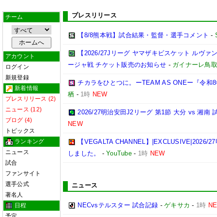
プレスリリース
チーム
【8/8熊本戦】試合結果・監督・選手コメント
-
【2026/27Jリーグ ヤマザキビスケット ルヴァン
アカウント
ージャ戦 チケット販売のお知らせ
-
ガイナーレ鳥
ログイン
新規登録
チカラをひとつに。ーTEAM AS ONEー『令
新着情報
栖
-
1時
NEW
プレスリリース (2)
ニュース (12)
2026/27明治安田J2リーグ 第1節 大分 vs 
ブログ (4)
NEW
トピックス
ランキング
【VEGALTA CHANNEL】|EXCLUSIVE|20
ニュース
しました。
-
YouTube
-
1時
NEW
試合
ファンサイト
選手公式
ニュース
著名人
NECvsテルスター 試合記録
-
ゲキサカ
-
1時
N
日程
予定