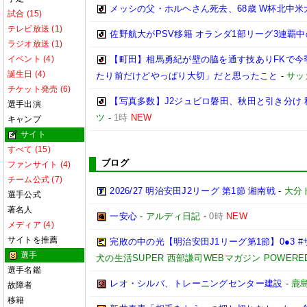
メッシの父・ホルヘさん死去、68歳 W杯北中
試合 (15)
テレビ放送 (1)
佐野航大がPSV移籍 オランダ1部リーグ3連覇
ラジオ放送 (1)
イベント (4)
【町田】相馬勇紀が壁の脇を通す技ありFKで今
誕生日 (4)
たり前だけどやっぱり大切」だと思ったこと
-
サッ
チケット発売 (6)
【写真多数】J2ジュビロ磐田、秋田と引き分け
選手出演
ツ
-
1時
NEW
キャンプ
サイト
すべて (15)
ブログ
ファンサイト (4)
チーム公式 (7)
2026/27 明治安田J2リーグ 第1節 湘南戦
-
大分
選手公式
著名人
一安心
-
アルディ日記
-
0時
NEW
メディア (4)
サイトを推薦
完敗の中の光【明治安田J1リーグ第1節】0●3 
選手
犬の生活SUPER 西部謙司WEBマガジン POWERED B
選手名鑑
レオ・シルバ、トレーニングセンター建設
-
鹿
故障者
移籍