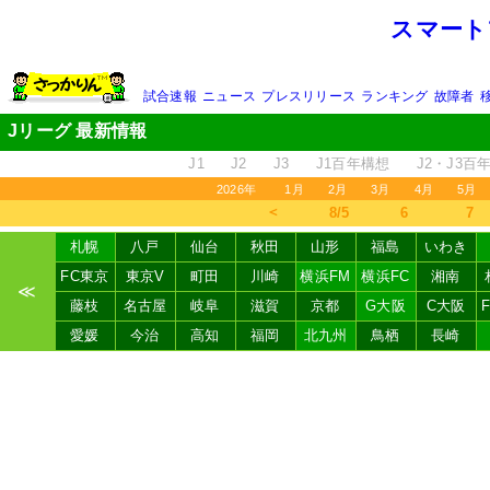
スマート
試合速報
ニュース
プレスリリース
ランキング
故障者
Jリーグ 最新情報
J1
J2
J3
J1百年構想
J2・J3百
2026年
1月
2月
3月
4月
5月
＜
8/5
6
7
札幌
八戸
仙台
秋田
山形
福島
いわき
FC東京
東京V
町田
川崎
横浜FM
横浜FC
湘南
≪
藤枝
名古屋
岐阜
滋賀
京都
G大阪
C大阪
愛媛
今治
高知
福岡
北九州
鳥栖
長崎