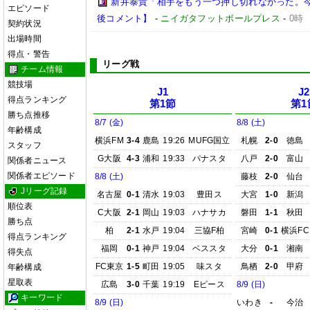
新井泰貴「相手をもう一つ押し切れなかった。
エピソード
後コメント】
-
ニイガタフットボールプレス
-
0時
契約状況
出場時間
得点・警告
リーグ戦
チーム情報
競技場
J1
J2
得点ランキング
第1節
第1
勝ち点推移
8/7 (金)
8/8 (土)
年齢構成
横浜FM
3-4
鹿島
19:26
MUFG国立
札幌
2-0
徳島
スタッフ
G大阪
4-3
浦和
19:33
パナスタ
八戸
2-0
富山
関係者ニュース
関係者エピソード
8/8 (土)
藤枝
2-0
仙台
Jリーグ記録
名古屋
0-1
清水
19:03
豊田ス
大宮
1-0
新潟
順位表
C大阪
2-1
岡山
19:03
ハナサカ
磐田
1-1
秋田
勝ち点
柏
2-1
水戸
19:04
三協F柏
宮崎
0-1
横浜FC
得点ランキング
福岡
0-1
神戸
19:04
ベススタ
大分
0-1
湘南
得失点
FC東京
1-5
町田
19:05
味スタ
鳥栖
2-0
甲府
年齢構成
星取表
広島
3-0
千葉
19:19
Eピース
8/9 (日)
キーワード
8/9 (日)
いわき
-
今治