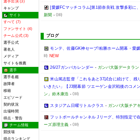
選手出演 (3)
[愛媛FCマッチコラム]第1節奈良戦 攻撃多彩
キャンプ
新聞
-
0時
サイト
すべて (7)
ファンサイト (4)
ブログ
チーム公式 (3)
選手公式
モンテ、佐藤GK神セーブ!粘勝ホーム開幕・愛媛
著名人
時
NEW
メディア
サイトを推薦
26/27ガンバカレンダー
-
ガンバ大阪データランド(GA
選手
選手名鑑
米山篤志監督「これをあと37試合に続けて、残
故障者
いきたい」【J3開幕節 ツエーゲン金沢戦後のコメント】(
移籍
ン」鈴木康浩
-
0時
エピソード
契約状況
スタジアム日曜リトルクラス
-
ガンバ大阪チア
出場時間
フットボールチャンネル Jリーグ、特別指定で
得点・警告
ーズ原理主義
-
0時
チーム情報
競技場
得点ランキング