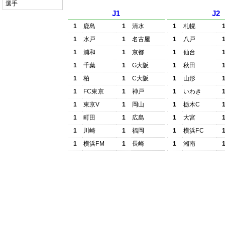
選手
J1
J2
1
鹿島
1
清水
1
札幌
1
水戸
1
名古屋
1
八戸
1
浦和
1
京都
1
仙台
1
千葉
1
G大阪
1
秋田
1
柏
1
C大阪
1
山形
1
FC東京
1
神戸
1
いわき
1
東京V
1
岡山
1
栃木C
1
町田
1
広島
1
大宮
1
川崎
1
福岡
1
横浜FC
1
横浜FM
1
長崎
1
湘南