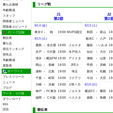
リーグ戦
勝ち点推移
年齢構成
J1
J2
スタッフ
第2節
第2
関係者ニュース
8/14 (金)
8/15 (土)
関係者エピソード
東京V
-
柏
19:00
MUFG国立
秋田
-
富山
18
Jリーグ記録
順位表
8/15 (土)
栃木C
-
八戸
18
勝ち点
鹿島
-
名古屋
18:00
メルスタ
藤枝
-
いわき
18
得点ランキング
水戸
-
G大阪
18:00
水戸信ス
仙台
-
大分
19
得失点
清水
-
横浜FM
18:30
アイスタ
湘南
-
山形
19
年齢構成
岡山
-
長崎
18:55
JFEス
甲府
-
宮崎
19
星取表
キーワード
浦和
-
広島
19:00
埼玉
新潟
-
札幌
19
プレスリリース
千葉
-
町田
19:00
フクアリ
今治
-
大宮
19
ニュース
川崎
-
京都
19:00
U等々力
8/16 (日)
ブログ
神戸
-
FC東京
19:00
ノエスタ
横浜FC
-
磐田
18
データ・その他
福岡
-
C大阪
19:00
ベススタ
徳島
-
鳥栖
19
ダウンロード
toto
試合
順位表