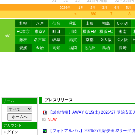
J1
J2
J3
J1百年構想
J2・J3百
2026年
1月
2月
3月
4月
5月
＜
8/6
7
8
札幌
八戸
仙台
秋田
山形
福島
いわき
FC東京
東京V
町田
川崎
横浜FM
横浜FC
湘南
≪
藤枝
名古屋
岐阜
滋賀
京都
G大阪
C大阪
愛媛
今治
高知
福岡
北九州
鳥栖
長崎
プレスリリース
チーム
【試合情報】AWAY 8/15(土) 2026/27 明治安田
時
NEW
アカウント
【フォトアルバム】2026/27明治安田J2リーグ 第
ログイン