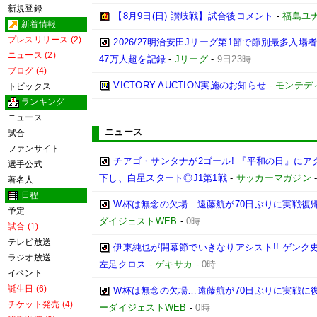
新規登録
【8月9日(日) 讃岐戦】試合後コメント
-
福島ユ
新着情報
プレスリリース (2)
2026/27明治安田Jリーグ第1節で節別最多入場
ニュース (2)
47万人超を記録
-
Jリーグ
-
9日23時
ブログ (4)
VICTORY AUCTION実施のお知らせ
-
モンテデ
トピックス
ランキング
ニュース
ニュース
試合
ファンサイト
チアゴ・サンタナが2ゴール! 『平和の日』に
選手公式
下し、白星スタート◎J1第1戦
-
サッカーマガジン
著名人
日程
W杯は無念の欠場…遠藤航が70日ぶりに実戦復帰
予定
ダイジェストWEB
-
0時
試合 (1)
テレビ放送
伊東純也が開幕節でいきなりアシスト!! ゲン
ラジオ放送
左足クロス
-
ゲキサカ
-
0時
イベント
誕生日 (6)
W杯は無念の欠場…遠藤航が70日ぶりに実戦に復
チケット発売 (4)
ーダイジェストWEB
-
0時